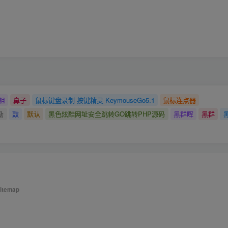
祖
鼻子
鼠标键盘录制 按键精灵 KeymouseGo5.1
鼠标连点器
励
鼓
默认
黑色炫酷网址安全跳转GO跳转PHP源码
黑群晖
黑群
itemap