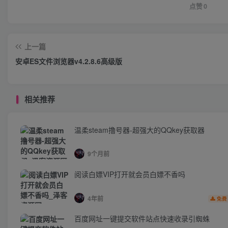
点赞
0
上一篇
安卓ES文件浏览器v4.2.8.6高级版
相关推荐
温柔steam撸号器-超强大的QQkey获取器
9个月前
阅读白嫖VIP打开就会员白嫖不香吗
4年前
免费
百度网址一键提交软件站点快速收录引蜘蛛