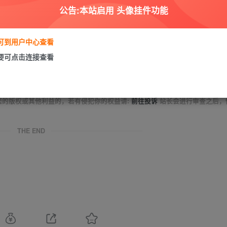
公告:本站启用 头像挂件功能
商业或者非法用途，否则，一切后果请用户自负。本站信息来自网络，版权争议
要可到用户中心查看
如果您喜欢该程序，请支持正版软件，购买注册，得到更好的正版服务。
为了学习和研究软件内含的设计思想和原理，通过安装、显示、传输或者存储软件
需要可点击连接查看
家按此说明研究软件!
享，着力为用户提供优资资源。
的24小时内删除。如需体验更多乐趣，还请支持正版。
您的版权或其他利益的，若有侵犯你的权益请:
前往投诉
站长会进行审查之后，
THE END