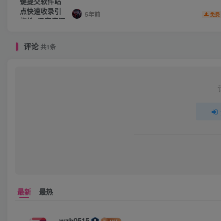
5年前
免费
评论
共1条
最新
最热
wzb0515