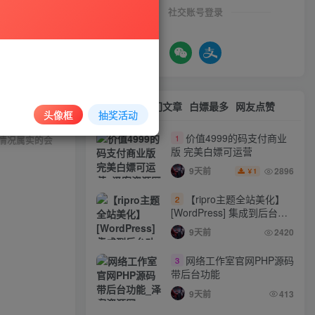
社交账号登录
与本站无关。
等方式使用软
最新文章
热门文章
白嫖最多
网友点赞
头像框
抽奖活动
价值4999的码支付商业
1
情况属实的会
版 完美白嫖可运营
9天前
2896
1
￥
【ripro主题全站美化】
2
[WordPress] 集成到后台功
能的全站美化包
9天前
2420
WordPress…
网络工作室官网PHP源码
3
带后台功能
9天前
413