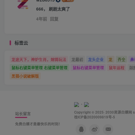
666， 刷剧太爽了
4年前
回复
标签云
龙途天下，神炉生肖，熔铸玩法
龙最初
龙头企业
龙
齐全
鼻
鼠标右键菜单管理 右键菜单管理
鼠标右键菜单管理
鼠年运程
鼓
黑猫小说破解版
Copyright © 2025· 2030
资源白嫖网
s
站长留言
桂ICP备2020009819号-5
免费白嫖才是最快乐的时刻！