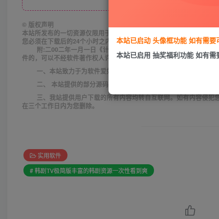
©
版权声明
本站所发布的一切资源仅限用于学习和研究目的;不得将上述内容用于
本站已启动 头像框功能 如有需
您必须在下载后的24个小时之内，从您的电脑中彻底删除上述内容。
附:二00二年一月一日《计算机软件保护条例》第十七条规定:
本站已启用 抽奖福利功能 如有
件的，可以不经软件著作权人许可，不向其支付报酬!鉴于此，也希望大
一、本站致力于为软件爱好者提供国内外软件开发技术和软件共
二、 本站提供的部分源码下载文件为网络共享资源，请于下载后
三、我站提供用户下载的所有内容均转自互联网。如有内容侵犯
在三个工作日内为您删除。
实用软件
# 韩剧TV极简版丰富的韩剧资源一次性看到爽