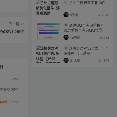
子比主题最新美化插件
4
9天前
2342
下一篇
通过QQ号查询手机号，
5
通过手机号查询QQ号最新
替换V1.0软件
网站源码
18天前
358
短信轰炸鸡V2.1去广告/
6
多线程 【已过期】
21天前
1973
限制
2363
相关文章内容
1853
免费