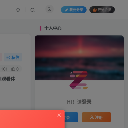
我要分享
开通会员
个人中心
私信
101
0
剧观看体
HI！请登录
登录
注册