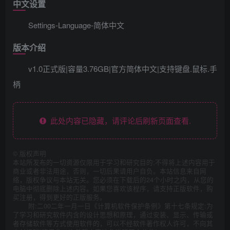
中文设置
Settings-Language-简体中文
版本介绍
v1.0正式版|容量3.76GB|官方简体中文|支持键盘.鼠标.手
柄
此处内容已隐藏，请评论后刷新页面查看.
©
版权声明
本站所发布的一切资源仅限用于学习和研究目的;不得将上述内容用于
商业或者非法用途，否则，一切后果请用户自负。本站信息来自网
络，版权争议与本站无关。您必须在下载后的24个小时之内，从您的
电脑中彻底删除上述内容。如果您喜欢该程序，请支持正版软件，购
买注册，得到更好的正版服务。
附:二00二年一月一日《计算机软件保护条例》第十七条规定:为
了学习和研究软件内含的设计思想和原理，通过安装、显示、传输或
者存储软件等方式使用软件的，可以不经软件著作权人许可，不向其