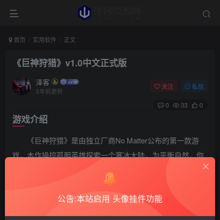
首页
实用软件
正文
《巨神狩猎》v1.0中文正式版
泽客
关注
私信
5年前更新
0
33
0
游戏介绍
《巨神狩猎》是由独立厂商No Matter公布的第一款游
戏，本作操控孤胆英雄探索一个寒冰大陆，为平衡自然，你
必须对抗连神也不知道答案的谜团，游戏的启发来自《旺达
与巨像》，挑战同样规模的巨神，玩法也相同。
公告:本站启用 头像挂件功能
游戏视频