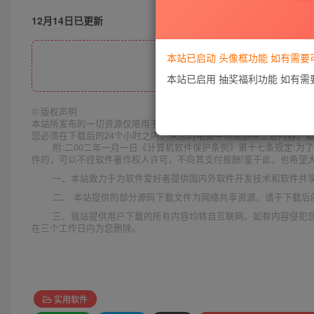
12月14日已更新
本站已启动 头像框功能 如有需
此处内容已
本站已启用 抽奖福利功能 如有
©
版权声明
本站所发布的一切资源仅限用于学习和研究目的;不得将上述内容用于
您必须在下载后的24个小时之内，从您的电脑中彻底删除上述内容。
附:二00二年一月一日《计算机软件保护条例》第十七条规定:
件的，可以不经软件著作权人许可，不向其支付报酬!鉴于此，也希望大
一、本站致力于为软件爱好者提供国内外软件开发技术和软件共
二、 本站提供的部分源码下载文件为网络共享资源，请于下载后
三、我站提供用户下载的所有内容均转自互联网。如有内容侵犯
在三个工作日内为您删除。
实用软件