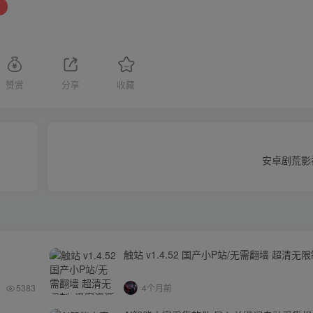
赞赏
分享
收藏
安卓剧荒影视
触站 v1.4.52 国产小P站/无需翻墙 超清无
5383
4个月前