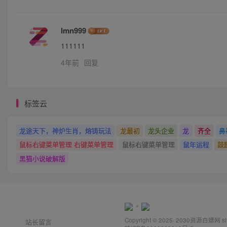
lmn999
111111
4年前
回复
标签云
龙途天下，神炉生肖，熔铸玩法
龙最初
龙头企业
龙
齐全
鼻
鼠标右键菜单管理 右键菜单管理
鼠标右键菜单管理
鼠年运程
鼓
黑猫小说破解版
Copyright © 2025· 2030
资源白嫖网
s
站长留言