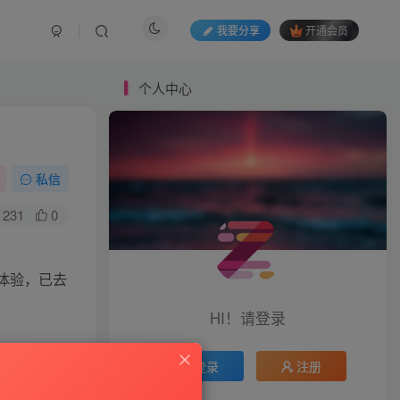
我要分享
开通会员
个人中心
私信
231
0
体验，已去
HI！请登录
登录
注册