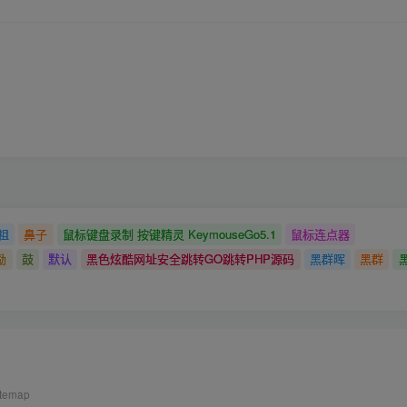
祖
鼻子
鼠标键盘录制 按键精灵 KeymouseGo5.1
鼠标连点器
励
鼓
默认
黑色炫酷网址安全跳转GO跳转PHP源码
黑群晖
黑群
itemap