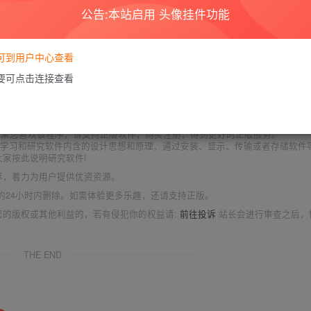
公告:本站启用 头像挂件功能
要可到用户中心查看
隐藏，请评论后刷新页面查看.
需要可点击连接查看
商业或者非法用途，否则，一切后果请用户自负。本站信息来自网络，版权争议
如果您喜欢该程序，请支持正版软件，购买注册，得到更好的正版服务。
为了学习和研究软件内含的设计思想和原理，通过安装、显示、传输或者存储软件
家按此说明研究软件!
享，着力为用户提供优资资源。
的24小时内删除。如需体验更多乐趣，还请支持正版。
您的版权或其他利益的，若有侵犯你的权益请:
前往投诉
站长会进行审查之后，
THE END