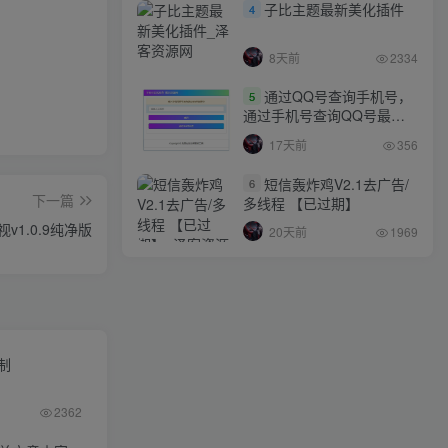
子比主题最新美化插件
4
8天前
2334
通过QQ号查询手机号，
5
通过手机号查询QQ号最新
网站源码
17天前
356
短信轰炸鸡V2.1去广告/
6
下一篇
多线程 【已过期】
v1.0.9纯净版
20天前
1969
限制
2362