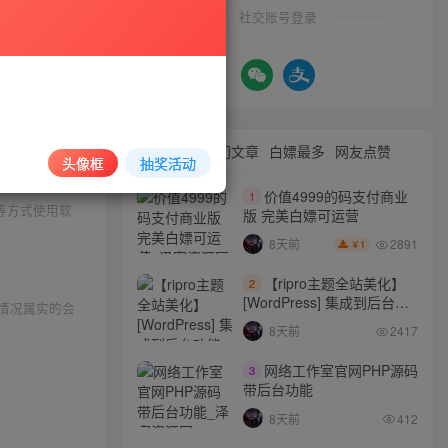
社交账号登录
最新文章
热门文章
白嫖最多
网友点赞
头像框
抽奖活动
与本站无关。
价值4999的码支付商业
1
等方式使用软
版 完美白嫖可运营
2891
8天前
1
￥
【ripro主题全站美化】
2
[WordPress] 集成到后台功
情况属实的会
能的全站美化包
8天前
2417
WordPress…
网络工作室官网PHP源码
3
带后台功能
8天前
412