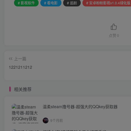
# 影视软件
# 看电影
# 追剧
# 安卓盼盼影视v1.0.4绿化版
点赞
0
上一篇
1221211212
相关推荐
温柔steam撸号器-超强大的QQkey获取器
9个月前