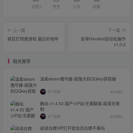
点赞
0
赞赏
分享
收藏
上一篇
下一篇
疯狂打怪兽游戏 最后的地牢
安卓Hamibot自动化操作
v1.0.2
相关推荐
温柔steam撸号器-超强大的QQkey获取器
9个月前
5382
触站 v1.4.52 国产小P站/无需翻墙 超清无限
制
4个月前
2362
阅读白嫖VIP打开就会员白嫖不香吗