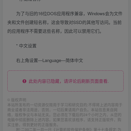
为了与旧的16位DOS应用程序兼容，Windows会为文件
夹和文件创建短名称，这会导致对SSD的其他写访问。当前
的应用程序不需要这些名称，因此可以禁用它们。
* 中文设置
右上角设置—Language—简体中文
此处内容已隐藏，请评论后刷新页面查看.
©
版权声明
本站所发布的一切资源仅限用于学习和研究目的;不得将上述内容用于
商业或者非法用途，否则，一切后果请用户自负。本站信息来自网
络，版权争议与本站无关。您必须在下载后的24个小时之内，从您的
电脑中彻底删除上述内容。如果您喜欢该程序，请支持正版软件，购
买注册，得到更好的正版服务。
附:二00二年一月一日《计算机软件保护条例》第十七条规定:为