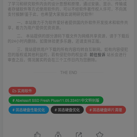
了学习和研究软件内含的设计思想和原理，通过安装、显示、传输或
者存储软件等方式使用软件的，可以不经软件著作权人许可，不向其
支付报酬!鉴于此，也希望大家按此说明研究软件!
一、本站致力于为软件爱好者提供国内外软件开发技术和软件共
享，着力为用户提供优资资源。
二、 本站提供的部分源码下载文件为网络共享资源，请于下载后
的24小时内删除。如需体验更多乐趣，还请支持正版。
三、我站提供用户下载的所有内容均转自互联网。如有内容侵犯
您的版权或其他利益的，若有侵犯你的权益请:
前往投诉
站长会进行
审查之后，情况属实的会在三个工作日内为您删除。
THE END
实用软件
# Abelssoft SSD Fresh Plusv11.05.33401中文特别版
# 固态硬盘性能优化
# 固态硬盘优化
# 固态硬盘碎片清理