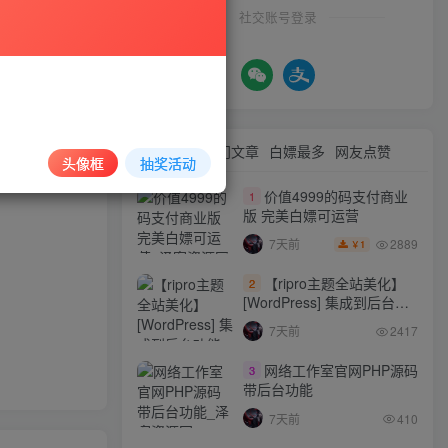
社交账号登录
等方式使用软
情况属实的会
最新文章
热门文章
白嫖最多
网友点赞
头像框
抽奖活动
价值4999的码支付商业
1
版 完美白嫖可运营
2889
7天前
1
￥
【ripro主题全站美化】
2
[WordPress] 集成到后台功
能的全站美化包
7天前
2417
WordPress…
网络工作室官网PHP源码
3
带后台功能
7天前
410