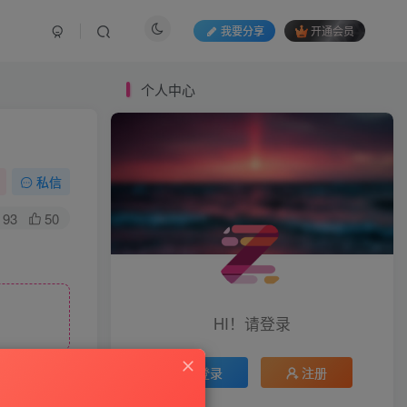
我要分享
开通会员
个人中心
私信
93
50
HI！请登录
登录
注册
与本站无关。