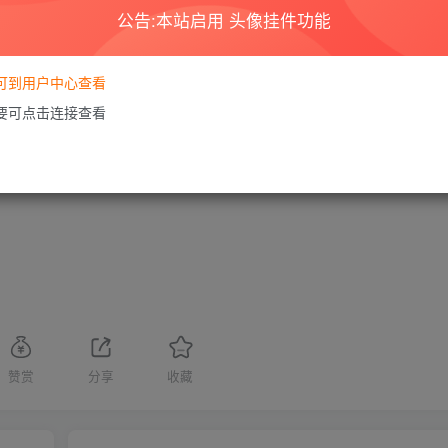
如果您喜欢该程序，请支持正版软件，购买注册，得到更好的正版服务。
为了学习和研究软件内含的设计思想和原理，通过安装、显示、传输或者存储软件
公告:本站启用 头像挂件功能
家按此说明研究软件!
享，着力为用户提供优资资源。
要可到用户中心查看
的24小时内删除。如需体验更多乐趣，还请支持正版。
需要可点击连接查看
您的版权或其他利益的，若有侵犯你的权益请:
前往投诉
站长会进行审查之后，
THE END
赞赏
分享
收藏