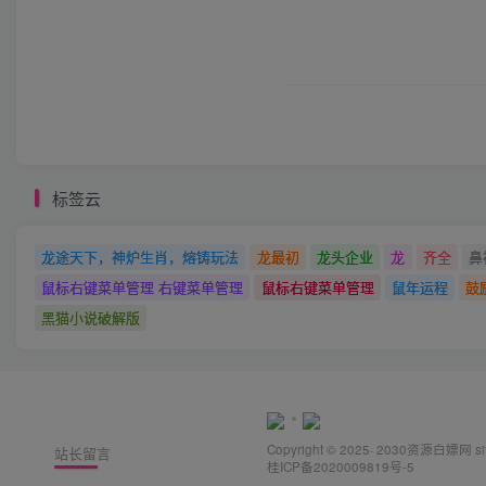
标签云
龙途天下，神炉生肖，熔铸玩法
龙最初
龙头企业
龙
齐全
鼻
鼠标右键菜单管理 右键菜单管理
鼠标右键菜单管理
鼠年运程
鼓
黑猫小说破解版
Copyright © 2025· 2030
资源白嫖网
s
站长留言
桂ICP备2020009819号-5