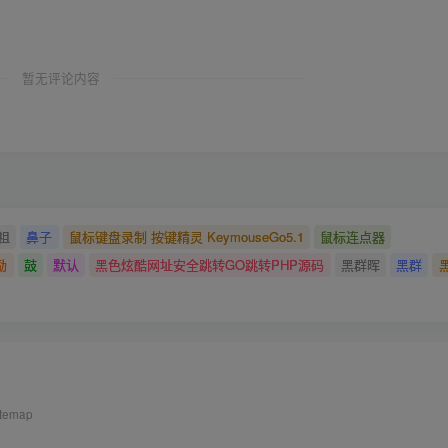
暂无评论内容
祖
鼻子
鼠标键盘录制 按键精灵 KeymouseGo5.1
鼠标连点器
励
鼓
默认
黑色炫酷网址安全跳转GO跳转PHP源码
黑群晖
黑群
itemap