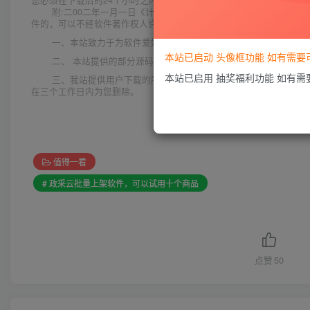
您必须在下载后的24个小时之内，从您的电脑中彻底删除上述内容。
附:二00二年一月一日《计算机软件保护条例》第十七条规定:
件的，可以不经软件著作权人许可，不向其支付报酬!鉴于此，也希望大
一、本站致力于为软件爱好者提供国内外软件开发技术和软件共
本站已启动 头像框功能 如有需
二、 本站提供的部分源码下载文件为网络共享资源，请于下载后
本站已启用 抽奖福利功能 如有
三、我站提供用户下载的所有内容均转自互联网。如有内容侵犯
在三个工作日内为您删除。
值得一看
# 政采云批量上架软件，可以试用十个商品
点赞
50