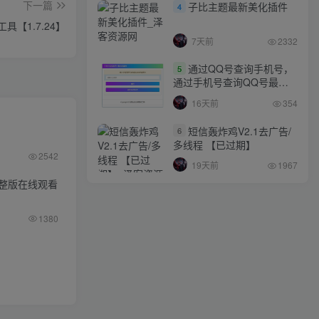
下一篇
子比主题最新美化插件
4
工具【1.7.24】
7天前
2332
通过QQ号查询手机号，
5
通过手机号查询QQ号最新
网站源码
16天前
354
短信轰炸鸡V2.1去广告/
6
多线程 【已过期】
2542
19天前
1967
整版在线观看
1380