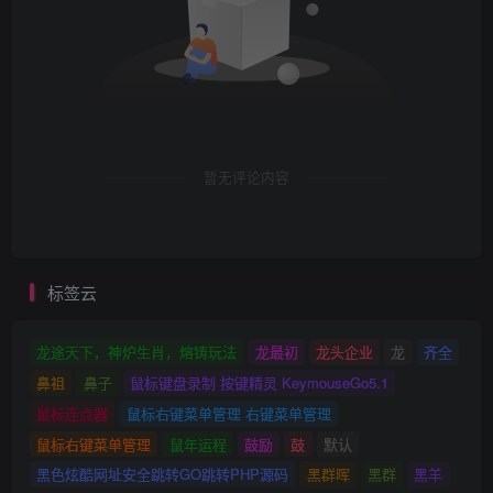
暂无评论内容
标签云
龙途天下，神炉生肖，熔铸玩法
龙最初
龙头企业
龙
齐全
鼻祖
鼻子
鼠标键盘录制 按键精灵 KeymouseGo5.1
鼠标连点器
鼠标右键菜单管理 右键菜单管理
鼠标右键菜单管理
鼠年运程
鼓励
鼓
默认
黑色炫酷网址安全跳转GO跳转PHP源码
黑群晖
黑群
黑羊