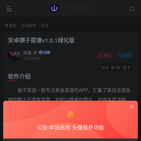
首页
实用软件
正文
安卓德子菜谱v1.0.1绿化版
泽客
关注
私信
5年前更新
0
24
0
软件介绍
德子菜谱一款专注美食菜谱的APP，汇集了来自全国各
地的数十万道家常菜，并配以精美的图片，内容丰富详细，
能为千万厨房提供海量美食菜谱，包括家常菜，西餐，烘焙
食谱，减肥餐，健身餐，宝宝辅食，孕妇食谱，八大菜系等
公告:本站启用 头像挂件功能
等一应俱全，已是绿化版。