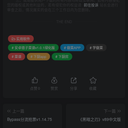
三、我站提供用户下载的所有内容均转自互联网。如有内容侵犯
您的版权或其他利益的，若有侵犯你的权益请:
前往投诉
站长会进行
审查之后，情况属实的会在三个工作日内为您删除。
THE END
实用软件
# 安卓德子菜谱v1.0.1绿化版
# 做菜APP
# 学做菜
# 菜谱
# 下厨app
# 下厨房
点赞
0
赞赏
分享
收藏
上一篇
下一篇
Bypass分流抢票v1.14.75
《黑暗之刃》v89中文版