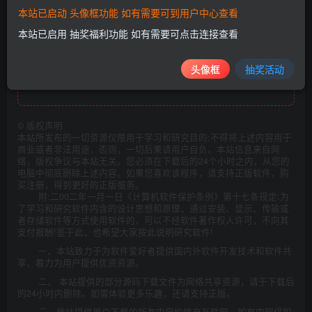
软件截图
本站已启动 头像框功能 如有需要可到用户中心查看
本站已启用 抽奖福利功能 如有需要可点击连接查看
头像框
抽奖活动
此处内容已隐藏，请评论后刷新页面查看.
©
版权声明
本站所发布的一切资源仅限用于学习和研究目的;不得将上述内容用于
商业或者非法用途，否则，一切后果请用户自负。本站信息来自网
络，版权争议与本站无关。您必须在下载后的24个小时之内，从您的
电脑中彻底删除上述内容。如果您喜欢该程序，请支持正版软件，购
买注册，得到更好的正版服务。
附:二00二年一月一日《计算机软件保护条例》第十七条规定:为
了学习和研究软件内含的设计思想和原理，通过安装、显示、传输或
者存储软件等方式使用软件的，可以不经软件著作权人许可，不向其
支付报酬!鉴于此，也希望大家按此说明研究软件!
一、本站致力于为软件爱好者提供国内外软件开发技术和软件共
享，着力为用户提供优资资源。
二、 本站提供的部分源码下载文件为网络共享资源，请于下载后
的24小时内删除。如需体验更多乐趣，还请支持正版。