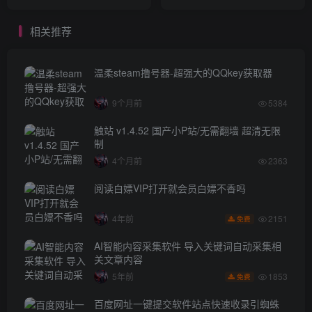
相关推荐
温柔steam撸号器-超强大的QQkey获取器
9个月前
5384
触站 v1.4.52 国产小P站/无需翻墙 超清无限
制
4个月前
2363
阅读白嫖VIP打开就会员白嫖不香吗
2151
4年前
免费
AI智能内容采集软件 导入关键词自动采集相
关文章内容
1853
5年前
免费
百度网址一键提交软件站点快速收录引蜘蛛