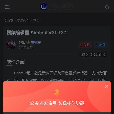
首页
实用软件
正文
视频编辑器 Shotcut v21.12.21
泽客
关注
私信
5年前发布
0
56
0
软件介绍
Shotcut是一款免费的开源跨平台视频编辑器，支持数百
种音频、视频格式，以及编解码器，且无需导入，可直接编
辑。软件还拥有流畅、直观的界面，帮助用户更好的编辑视
频、音频。
公告:本站启用 头像挂件功能
软件截图