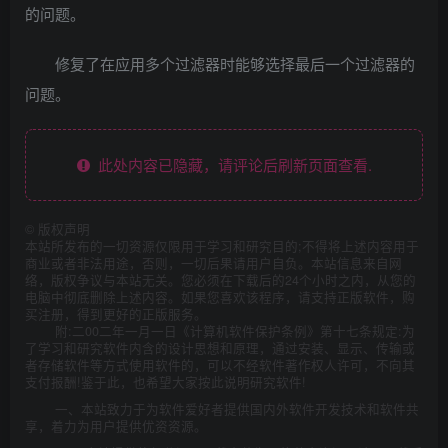
的问题。
修复了在应用多个过滤器时能够选择最后一个过滤器的
问题。
此处内容已隐藏，请评论后刷新页面查看.
©
版权声明
本站所发布的一切资源仅限用于学习和研究目的;不得将上述内容用于
商业或者非法用途，否则，一切后果请用户自负。本站信息来自网
络，版权争议与本站无关。您必须在下载后的24个小时之内，从您的
电脑中彻底删除上述内容。如果您喜欢该程序，请支持正版软件，购
买注册，得到更好的正版服务。
附:二00二年一月一日《计算机软件保护条例》第十七条规定:为
了学习和研究软件内含的设计思想和原理，通过安装、显示、传输或
者存储软件等方式使用软件的，可以不经软件著作权人许可，不向其
支付报酬!鉴于此，也希望大家按此说明研究软件!
一、本站致力于为软件爱好者提供国内外软件开发技术和软件共
享，着力为用户提供优资资源。