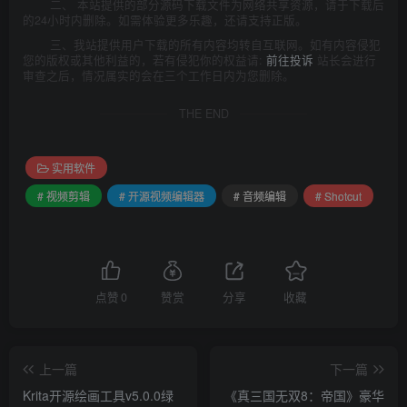
二、 本站提供的部分源码下载文件为网络共享资源，请于下载后
的24小时内删除。如需体验更多乐趣，还请支持正版。
三、我站提供用户下载的所有内容均转自互联网。如有内容侵犯
您的版权或其他利益的，若有侵犯你的权益请:
前往投诉
站长会进行
审查之后，情况属实的会在三个工作日内为您删除。
THE END
实用软件
# 视频剪辑
# 开源视频编辑器
# 音频编辑
# Shotcut
点赞
0
赞赏
分享
收藏
上一篇
下一篇
Krita开源绘画工具v5.0.0绿
《真三国无双8：帝国》豪华