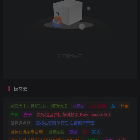
暂无评论内容
标签云
龙途天下，神炉生肖，熔铸玩法
龙最初
龙头企业
龙
齐全
鼻祖
鼻子
鼠标键盘录制 按键精灵 KeymouseGo5.1
鼠标连点器
鼠标右键菜单管理 右键菜单管理
鼠标右键菜单管理
鼠年运程
鼓励
鼓
默认