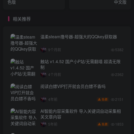
色版
中文版
相关推荐
温柔steam撸号器-超强大的QQkey获取器
9个月前
5382
触站 v1.4.52 国产小P站/无需翻墙 超清无限
制
4个月前
2362
阅读白嫖VIP打开就会员白嫖不香吗
2151
4年前
免费
AI智能内容采集软件 导入关键词自动采集相
关文章内容
1853
5年前
免费