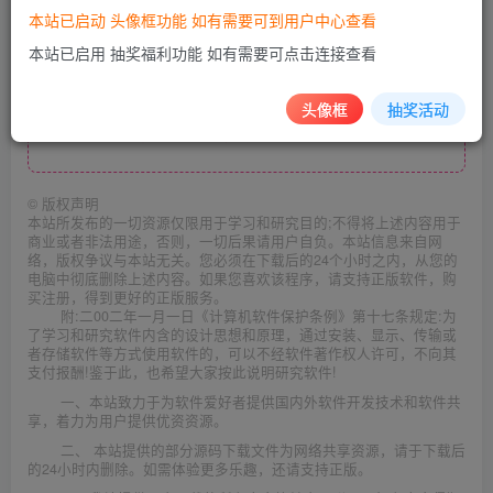
本站已启动 头像框功能 如有需要可到用户中心查看
本站已启用 抽奖福利功能 如有需要可点击连接查看
12月24日已更新
头像框
抽奖活动
此处内容已隐藏，请评论后刷新页面查看.
©
版权声明
本站所发布的一切资源仅限用于学习和研究目的;不得将上述内容用于
商业或者非法用途，否则，一切后果请用户自负。本站信息来自网
络，版权争议与本站无关。您必须在下载后的24个小时之内，从您的
电脑中彻底删除上述内容。如果您喜欢该程序，请支持正版软件，购
买注册，得到更好的正版服务。
附:二00二年一月一日《计算机软件保护条例》第十七条规定:为
了学习和研究软件内含的设计思想和原理，通过安装、显示、传输或
者存储软件等方式使用软件的，可以不经软件著作权人许可，不向其
支付报酬!鉴于此，也希望大家按此说明研究软件!
一、本站致力于为软件爱好者提供国内外软件开发技术和软件共
享，着力为用户提供优资资源。
二、 本站提供的部分源码下载文件为网络共享资源，请于下载后
的24小时内删除。如需体验更多乐趣，还请支持正版。