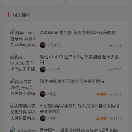
相关推荐
温柔steam撸号器-超强大的QQkey获取器
9个月前
5382
触站 v1.4.52 国产小P站/无需翻墙 超清无限
制
4个月前
2362
阅读白嫖VIP打开就会员白嫖不香吗
2151
4年前
免费
AI智能内容采集软件 导入关键词自动采集相
关文章内容
1853
5年前
免费
百度网址一键提交软件站点快速收录引蜘蛛