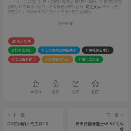
三、我站提供用户下载的所有内容均转自互联网。如有内容侵犯
您的版权或其他利益的，若有侵犯你的权益请:
前往投诉
站长会进行
审查之后，情况属实的会在三个工作日内为您删除。
THE END
实用软件
# 抖音去水印
# 安卓短视频解析助手
# 短视频去水印
# 安卓解析助手
# 皮皮虾去水印
# 快手去水印
点赞
0
赞赏
分享
收藏
上一篇
下一篇
QQ空间刷人气工具2.0
安卓扫描全能王v6.8.0高级
版