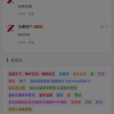
协商协商
4年前
回复
白嫖用户
0
666666
4年前
回复
标签云
龙途天下，神炉生肖，熔铸玩法
龙最初
龙头企业
龙
齐全
鼻祖
鼻子
鼠标键盘录制 按键精灵 KeymouseGo5.1
鼠标连点器
鼠标右键菜单管理 右键菜单管理
鼠标右键菜单管理
鼠年运程
鼓励
鼓
默认
黑色炫酷网址安全跳转GO跳转PHP源码
黑群晖
黑群
黑羊
黑猫小说破解版