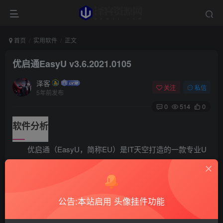
首页
实用软件
正文
优启通EasyU v3.6.2021.0105
泽客
关注
私信
5年前发布
0
514
0
软件分析
优启通（EasyU，简称EU）是IT天空打造的一款专业U
盘启动盘制作工具，采用U盘三分区方案，支持
BIOS（Legacy）与UEFI双启动模式，在支持主流硬件基础
上，同时兼容早期多数旧硬件。整合各种装机必备工具，并
公告:本站启用 头像挂件功能
结合IT天空数款自研软件，有效提高系统安装效率。U盘PE