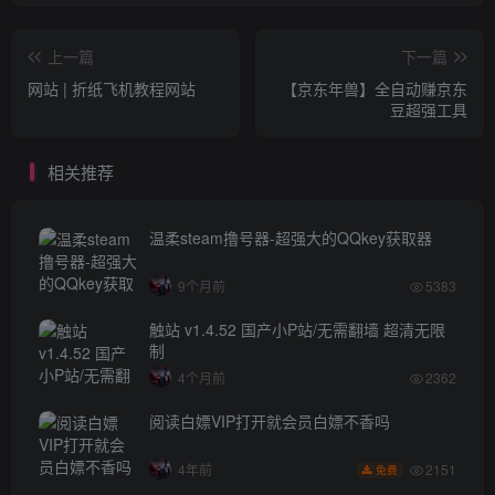
上一篇
下一篇
网站 | 折纸飞机教程网站
【京东年兽】全自动赚京东
豆超强工具
相关推荐
温柔steam撸号器-超强大的QQkey获取器
9个月前
5383
触站 v1.4.52 国产小P站/无需翻墙 超清无限
制
4个月前
2362
阅读白嫖VIP打开就会员白嫖不香吗
2151
4年前
免费