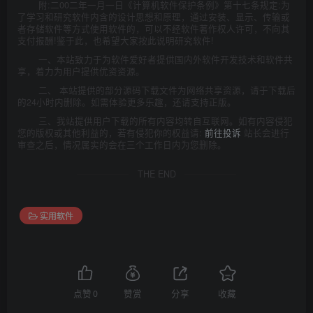
附:二00二年一月一日《计算机软件保护条例》第十七条规定:为
了学习和研究软件内含的设计思想和原理，通过安装、显示、传输或
者存储软件等方式使用软件的，可以不经软件著作权人许可，不向其
支付报酬!鉴于此，也希望大家按此说明研究软件!
一、本站致力于为软件爱好者提供国内外软件开发技术和软件共
享，着力为用户提供优资资源。
二、 本站提供的部分源码下载文件为网络共享资源，请于下载后
的24小时内删除。如需体验更多乐趣，还请支持正版。
三、我站提供用户下载的所有内容均转自互联网。如有内容侵犯
您的版权或其他利益的，若有侵犯你的权益请:
前往投诉
站长会进行
审查之后，情况属实的会在三个工作日内为您删除。
THE END
实用软件
点赞
0
赞赏
分享
收藏