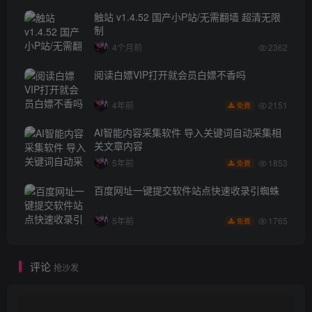
触站 v1.4.52 国产小P站/无需翻墙 超清无限
制
4个月前
2362
阅读白嫖VIP打开就会员白嫖不香吗
2151
4年前
免费
AI智能内容采集软件 导入关键词自动采集相
关文章内容
1853
5年前
免费
百度网址一键提交软件站点快速收录引蜘蛛
1765
5年前
免费
评论
抢沙发