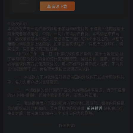
资源下载
©
版权声明
本站所发布的一切资源仅限用于学习和研究目的;不得将上述内容用于
商业或者非法用途，否则，一切后果请用户自负。本站信息来自网
络，版权争议与本站无关。您必须在下载后的24个小时之内，从您的
电脑中彻底删除上述内容。如果您喜欢该程序，请支持正版软件，购
买注册，得到更好的正版服务。
附:二00二年一月一日《计算机软件保护条例》第十七条规定:为
了学习和研究软件内含的设计思想和原理，通过安装、显示、传输或
者存储软件等方式使用软件的，可以不经软件著作权人许可，不向其
支付报酬!鉴于此，也希望大家按此说明研究软件!
一、本站致力于为软件爱好者提供国内外软件开发技术和软件共
享，着力为用户提供优资资源。
二、 本站提供的部分源码下载文件为网络共享资源，请于下载后
的24小时内删除。如需体验更多乐趣，还请支持正版。
三、我站提供用户下载的所有内容均转自互联网。如有内容侵犯
您的版权或其他利益的，若有侵犯你的权益请:
前往投诉
站长会进行
审查之后，情况属实的会在三个工作日内为您删除。
THE END