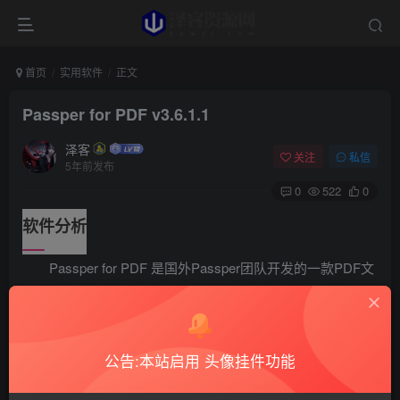
首页
实用软件
正文
Passper for PDF v3.6.1.1
泽客
关注
私信
5年前发布
0
522
0
软件分析
Passper for PDF 是国外Passper团队开发的一款PDF文
件密码破解恢复和去除限制工具，只需要简单的操作步骤，
软件会使用高级算法高速破解PDF文件密码，涵盖所有类型
的密码保护。
公告:本站启用 头像挂件功能
软件浏览