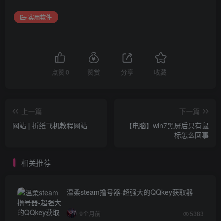
实用软件
点赞
0
赞赏
分享
收藏
上一篇
下一篇
网站 | 折纸飞机教程网站
【电脑】win7黑屏后只有鼠
标怎么回事
相关推荐
温柔steam撸号器-超强大的QQkey获取器
9个月前
5383