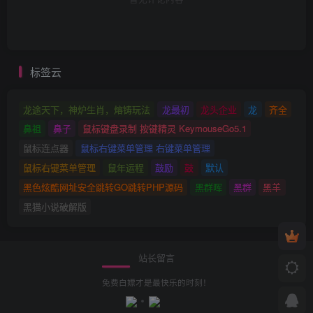
标签云
龙途天下，神炉生肖，熔铸玩法
龙最初
龙头企业
龙
齐全
鼻祖
鼻子
鼠标键盘录制 按键精灵 KeymouseGo5.1
鼠标连点器
鼠标右键菜单管理 右键菜单管理
鼠标右键菜单管理
鼠年运程
鼓励
鼓
默认
黑色炫酷网址安全跳转GO跳转PHP源码
黑群晖
黑群
黑羊
黑猫小说破解版
站长留言
免费白嫖才是最快乐的时刻！