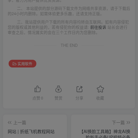
享，着力为用户提供优资资源。
二、 本站提供的部分源码下载文件为网络共享资源，请于下载后
的24小时内删除。如需体验更多乐趣，还请支持正版。
三、我站提供用户下载的所有内容均转自互联网。如有内容侵犯
您的版权或其他利益的，若有侵犯你的权益请:
前往投诉
站长会进行
审查之后，情况属实的会在三个工作日内为您删除。
THE END
实用软件
点赞
0
赞赏
分享
收藏
上一篇
下一篇
网站 | 折纸飞机教程网站
【AI换脸工具箱】神龙AI换
脸新手必备UP视频必备