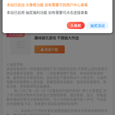
本站已启动 头像框功能 如有需要可到用户中心查看
本站已启用 抽奖福利功能 如有需要可点击连接查看
白嫖就关注：资源白嫖网
资源每日24不停更新
头像框
抽奖活动
免费资源
趣味娱乐游戏 不倒翁大作战
资源下载
©
版权声明
本站所发布的一切资源仅限用于学习和研究目的;不得将上述内容用于
商业或者非法用途，否则，一切后果请用户自负。本站信息来自网
络，版权争议与本站无关。您必须在下载后的24个小时之内，从您的
电脑中彻底删除上述内容。如果您喜欢该程序，请支持正版软件，购
买注册，得到更好的正版服务。
附:二00二年一月一日《计算机软件保护条例》第十七条规定:为
了学习和研究软件内含的设计思想和原理，通过安装、显示、传输或
者存储软件等方式使用软件的，可以不经软件著作权人许可，不向其
支付报酬!鉴于此，也希望大家按此说明研究软件!
一、本站致力于为软件爱好者提供国内外软件开发技术和软件共