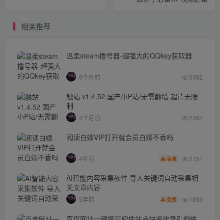
相关推荐
温柔steam撸号器-超强大的QQkey获取器
9个月前
5382
触站 v1.4.52 国产小P站/无需翻墙 超清无限
制
4个月前
2362
阅读白嫖VIP打开就会员白嫖不香吗
2151
4年前
免费
AI智能内容采集软件 导入关键词自动采集相
关文章内容
1853
5年前
免费
百度网址一键提交软件站点快速收录引蜘蛛