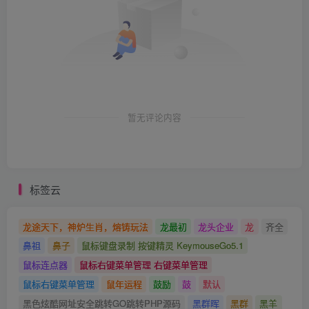
暂无评论内容
标签云
龙途天下，神炉生肖，熔铸玩法
龙最初
龙头企业
龙
齐全
鼻祖
鼻子
鼠标键盘录制 按键精灵 KeymouseGo5.1
鼠标连点器
鼠标右键菜单管理 右键菜单管理
鼠标右键菜单管理
鼠年运程
鼓励
鼓
默认
黑色炫酷网址安全跳转GO跳转PHP源码
黑群晖
黑群
黑羊