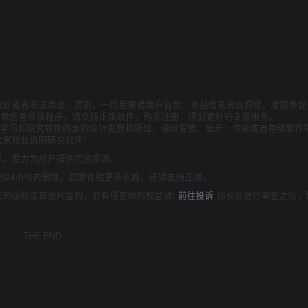
商业或者非法用途，否则，一切后果请用户自负。本站信息来自网络，版权争议
如果您喜欢该程序，请支持正版软件，购买注册，得到更好的正版服务。
为了学习和研究软件内含的设计思想和原理，通过安装、显示、传输或者存储软件
家按此说明研究软件!
享，着力为用户提供优资资源。
的24小时内删除。如需体验更多乐趣，还请支持正版。
您的版权或其他利益的，若有侵犯你的权益请:
前往投诉
站长会进行审查之后，
THE END