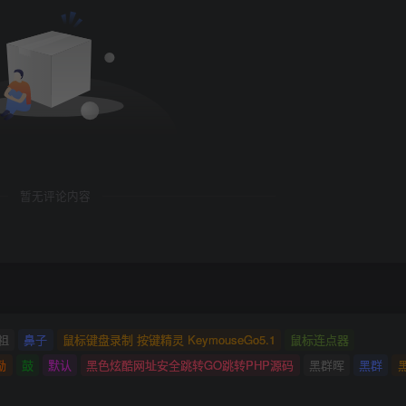
暂无评论内容
祖
鼻子
鼠标键盘录制 按键精灵 KeymouseGo5.1
鼠标连点器
励
鼓
默认
黑色炫酷网址安全跳转GO跳转PHP源码
黑群晖
黑群