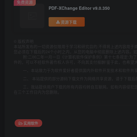
免费资源
PDF-XChange Editor v9.0.350
资源下载
©
版权声明
本站所发布的一切资源仅限用于学习和研究目的;不得将上述内容用于
您必须在下载后的24个小时之内，从您的电脑中彻底删除上述内容。
附:二00二年一月一日《计算机软件保护条例》第十七条规定:
件的，可以不经软件著作权人许可，不向其支付报酬!鉴于此，也希望大
一、本站致力于为软件爱好者提供国内外软件开发技术和软件共
二、 本站提供的部分源码下载文件为网络共享资源，请于下载后
三、我站提供用户下载的所有内容均转自互联网。如有内容侵犯
在三个工作日内为您删除。
实用软件