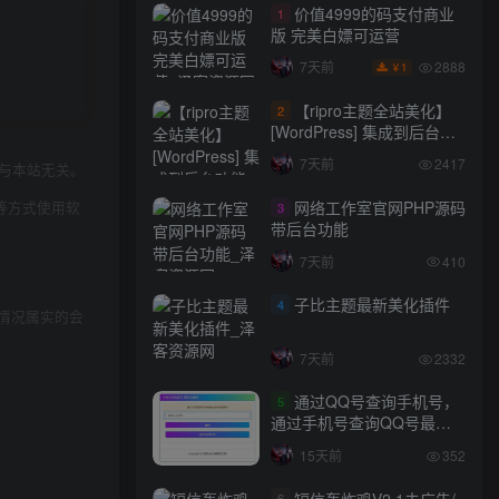
价值4999的码支付商业
1
版 完美白嫖可运营
2888
7天前
1
￥
【ripro主题全站美化】
2
[WordPress] 集成到后台功
能的全站美化包
7天前
2417
与本站无关。
WordPress…
网络工作室官网PHP源码
等方式使用软
3
带后台功能
7天前
410
子比主题最新美化插件
4
情况属实的会
7天前
2332
通过QQ号查询手机号，
5
通过手机号查询QQ号最新
网站源码
15天前
352
短信轰炸鸡V2.1去广告/
6