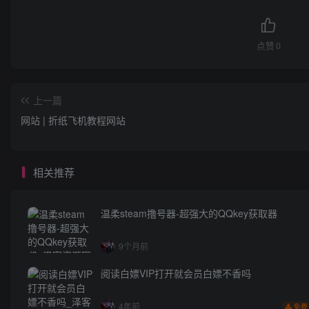
点赞
0
上一篇
网站 | 折纸飞机教程网站
相关推荐
温柔steam撸号器-超强大的QQkey获取器
9个月前
阅读白嫖VIP打开就会员白嫖不香吗
4年前
免费