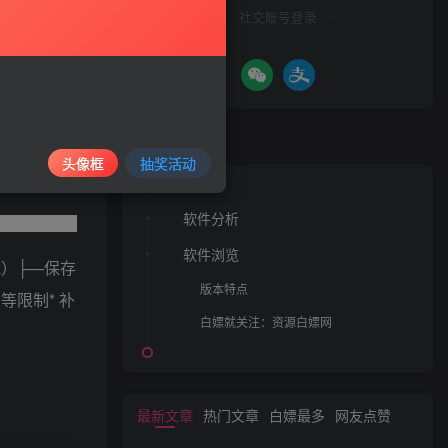
社交账号登录
文章目录
头像框
抽奖活动
软件分析
软件浏览
俄）├—保存
版本特点
等限制* 补
白嫖就关注：资源白嫖网
最新文章
热门文章
白嫖最多
网友点赞