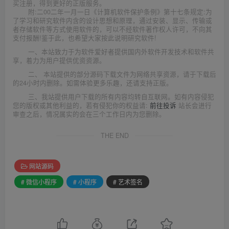
买注册，得到更好的正版服务。
附:二00二年一月一日《计算机软件保护条例》第十七条规定:为
了学习和研究软件内含的设计思想和原理，通过安装、显示、传输或
者存储软件等方式使用软件的，可以不经软件著作权人许可，不向其
支付报酬!鉴于此，也希望大家按此说明研究软件!
一、本站致力于为软件爱好者提供国内外软件开发技术和软件共
享，着力为用户提供优资资源。
二、 本站提供的部分源码下载文件为网络共享资源，请于下载后
的24小时内删除。如需体验更多乐趣，还请支持正版。
三、我站提供用户下载的所有内容均转自互联网。如有内容侵犯
您的版权或其他利益的，若有侵犯你的权益请:
前往投诉
站长会进行
审查之后，情况属实的会在三个工作日内为您删除。
THE END
网站源码
# 微信小程序
# 小程序
# 艺术签名