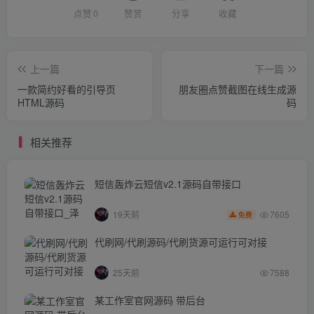
点赞
0
赞赏
分享
收藏
上一篇
下一篇
一款简约好看的引导页
朋友圈点赞截图在线生成源
HTML源码
码
相关推荐
短信轰炸云短信v2.1源码自带接口
7605
19天前
免费
代刷网/代刷源码/代刷货源可运行可对接
25天前
7588
某工作室官网源码 带后台