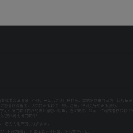
商业或者非法用途，否则，一切后果请用户自负。本站信息来自网络，版权争议
如果您喜欢该程序，请支持正版软件，购买注册，得到更好的正版服务。
为了学习和研究软件内含的设计思想和原理，通过安装、显示、传输或者存储软件
家按此说明研究软件!
享，着力为用户提供优资资源。
的24小时内删除。如需体验更多乐趣，还请支持正版。