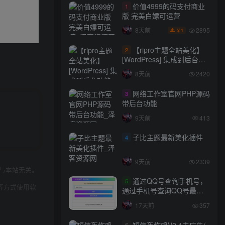
价值4999的码支付商业
1
版 完美白嫖可运营
2895
8天前
1
￥
【ripro主题全站美化】
2
[WordPress] 集成到后台功
能的全站美化包
8天前
2420
WordPress…
网络工作室官网PHP源码
3
带后台功能
9天前
413
子比主题最新美化插件
4
9天前
2339
与本站无关。
通过QQ号查询手机号，
5
等方式使用软
通过手机号查询QQ号最新
网站源码
17天前
357
短信轰炸鸡V2.1去广告/
6