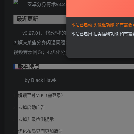
最近更新
本站已启动 头像框功能 如有需
v3.27.01、修改“我的”页面2、修改恒大智慧社区打
本站已启用 抽奖福利功能 如有
2.解决某些分身闪退问题；3.优化其他已知bug。v3.2
视频奔溃问题；4.优化分身启动兼容问题。
版本特点
by Black Hawk
解锁至尊VIP（需登录）
去掉启动广告
去掉升级检测提示
优化布局界面更加简洁