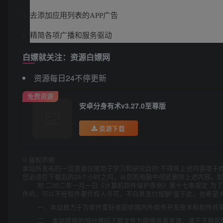
去添加应用列表的APP广告
精简各项广播和服务驱动
白嫖就关注：资源白嫖网
资源每日24不停更新
免费资源
安卓分身有术v3.27.0至尊版
资源下载
©
版权声明
本站所发布的一切资源仅限用于学习和研究目的;不得将上述内容用于
您必须在下载后的24个小时之内，从您的电脑中彻底删除上述内容。
附:二00二年一月一日《计算机软件保护条例》第十七条规定:
件的，可以不经软件著作权人许可，不向其支付报酬!鉴于此，也希望大
一、本站致力于为软件爱好者提供国内外软件开发技术和软件共
二、 本站提供的部分源码下载文件为网络共享资源，请于下载后