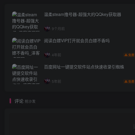
温柔steam撸号器-超强大的QQkey获取器
9个月前
阅读白嫖VIP打开就会员白嫖不香吗
4年前
免费
百度网址一键提交软件站点快速收录引蜘蛛
5年前
免费
评论
抢沙发