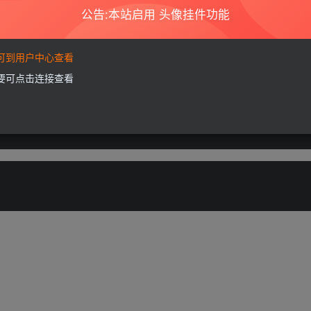
公告:本站启用 头像挂件功能
要可到用户中心查看
开失败问题3、兼容小分辨率手机界面显示问题v3.26.01.新增拍
需要可点击连接查看
3.51.增加定位纠偏功能，定位更准确；2.品牌模拟更多新机可选；3