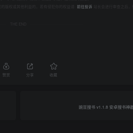
您的版权或其他利益的，若有侵犯你的权益请:
前往投诉
站长会进行审查之后，
THE END
赞赏
分享
收藏
豌豆搜书 v1.1.8 安卓搜书