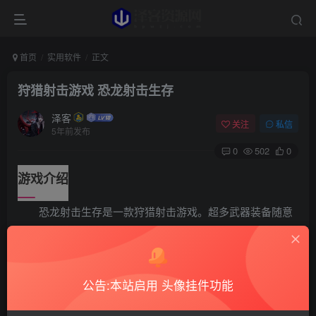
首页
实用软件
正文
狩猎射击游戏 恐龙射击生存
泽客
关注
私信
5年前发布
0
502
0
游戏介绍
恐龙射击生存是一款狩猎射击游戏。超多武器装备随意
搭配，更有特效击杀镜头，回顾精彩瞬间，超多关卡等你来
挑战。免费使用金币！
公告:本站启用 头像挂件功能
游戏截图