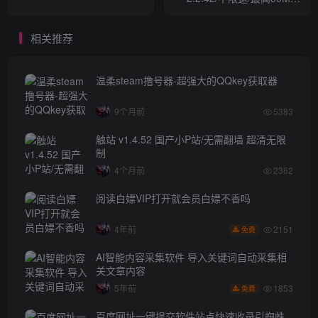
秒！
相关推荐
温柔steam撸号器-超强大的QQkey获取器
9个月前
5383
触站 v1.4.52 国产小P站/无需翻墙 超清无限
制
4个月前
2362
阅读白嫖VIP打开就会员白嫖不香吗
2151
4年前
免费
AI智能内容采集软件 导入关键词自动采集相
关文章内容
1853
5年前
免费
百度网址一键提交软件站点快速收录引蜘蛛