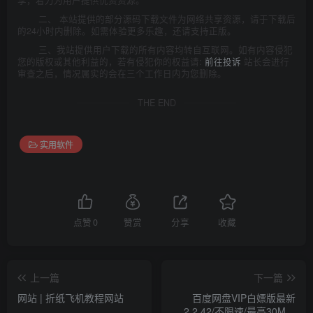
享，着力为用户提供优资资源。
二、 本站提供的部分源码下载文件为网络共享资源，请于下载后
的24小时内删除。如需体验更多乐趣，还请支持正版。
三、我站提供用户下载的所有内容均转自互联网。如有内容侵犯
您的版权或其他利益的，若有侵犯你的权益请:
前往投诉
站长会进行
审查之后，情况属实的会在三个工作日内为您删除。
THE END
实用软件
点赞
0
赞赏
分享
收藏
上一篇
下一篇
网站 | 折纸飞机教程网站
百度网盘VIP白嫖版最新
2.2.42/不限速/最高30M一