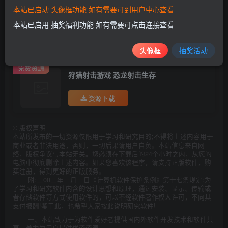
本站已启动 头像框功能 如有需要可到用户中心查看
本站已启用 抽奖福利功能 如有需要可点击连接查看
白嫖就关注：资源白嫖网
资源每日24不停更新
头像框
抽奖活动
免费资源
狩猎射击游戏 恐龙射击生存
资源下载
©
版权声明
本站所发布的一切资源仅限用于学习和研究目的;不得将上述内容用于
商业或者非法用途，否则，一切后果请用户自负。本站信息来自网
络，版权争议与本站无关。您必须在下载后的24个小时之内，从您的
电脑中彻底删除上述内容。如果您喜欢该程序，请支持正版软件，购
买注册，得到更好的正版服务。
附:二00二年一月一日《计算机软件保护条例》第十七条规定:为
了学习和研究软件内含的设计思想和原理，通过安装、显示、传输或
者存储软件等方式使用软件的，可以不经软件著作权人许可，不向其
支付报酬!鉴于此，也希望大家按此说明研究软件!
一、本站致力于为软件爱好者提供国内外软件开发技术和软件共