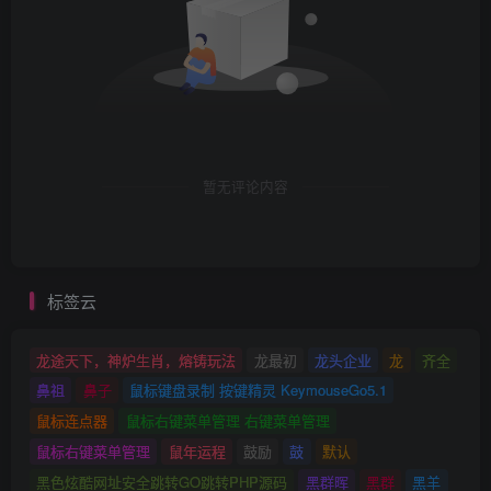
暂无评论内容
标签云
龙途天下，神炉生肖，熔铸玩法
龙最初
龙头企业
龙
齐全
鼻祖
鼻子
鼠标键盘录制 按键精灵 KeymouseGo5.1
鼠标连点器
鼠标右键菜单管理 右键菜单管理
鼠标右键菜单管理
鼠年运程
鼓励
鼓
默认
黑色炫酷网址安全跳转GO跳转PHP源码
黑群晖
黑群
黑羊