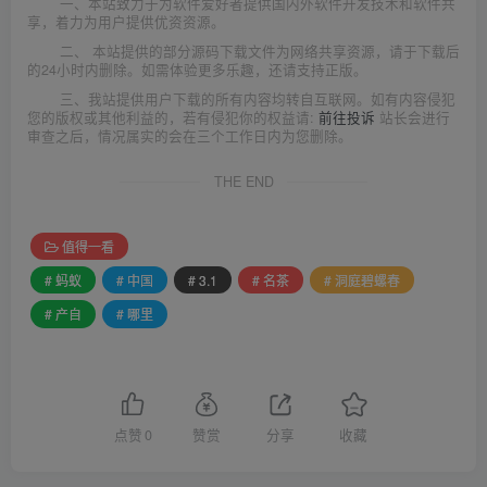
一、本站致力于为软件爱好者提供国内外软件开发技术和软件共
享，着力为用户提供优资资源。
二、 本站提供的部分源码下载文件为网络共享资源，请于下载后
的24小时内删除。如需体验更多乐趣，还请支持正版。
三、我站提供用户下载的所有内容均转自互联网。如有内容侵犯
您的版权或其他利益的，若有侵犯你的权益请:
前往投诉
站长会进行
审查之后，情况属实的会在三个工作日内为您删除。
THE END
值得一看
# 蚂蚁
# 中国
# 3.1
# 名茶
# 洞庭碧螺春
# 产自
# 哪里
点赞
0
赞赏
分享
收藏