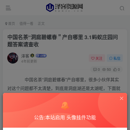
首页
值得一看
正文
中国名茶“洞庭碧螺春＂产自哪里 3.1蚂蚁庄园问
题答案请查收
泽客
关注
私信
4年前更新
0
50
0
中国名茶“洞庭碧螺春"产自哪里，很多小伙伴其实
对这个问题都不太清楚，到底是洞庭湖还是太湖呢，下面就
跟着小编一起来了解一下 的蚂蚁庄园每日一题3月1日的答案
解析吧。
公告:本站启用 头像挂件功能