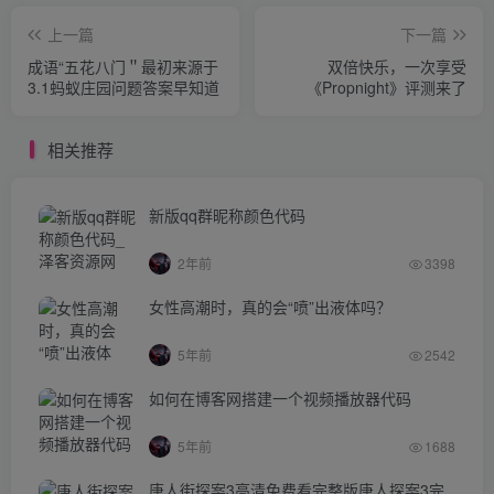
上一篇
下一篇
成语“五花八门＂最初来源于
双倍快乐，一次享受
3.1蚂蚁庄园问题答案早知道
《Propnight》评测来了
相关推荐
新版qq群昵称颜色代码
2年前
3398
女性高潮时，真的会“喷”出液体吗？
5年前
2542
如何在博客网搭建一个视频播放器代码
5年前
1688
唐人街探案3高清免费看完整版唐人探案3完