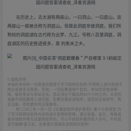
在历史上，古太湖有两座山，一曰洞山，一曰庭山。这
两座山一般被合称为洞庭山。但是此洞庭非彼洞庭，我们所
熟知的洞庭湖在古代称为云梦、九江，号称八百里洞庭，洞
庭湖区的历史胜迹很多，是 的鱼米之乡。
©
版权声明
本站所发布的一切资源仅限用于学习和研究目的;不得将上述内容用于
商业或者非法用途，否则，一切后果请用户自负。本站信息来自网
络，版权争议与本站无关。您必须在下载后的24个小时之内，从您的
电脑中彻底删除上述内容。如果您喜欢该程序，请支持正版软件，购
买注册，得到更好的正版服务。
附:二00二年一月一日《计算机软件保护条例》第十七条规定:为
了学习和研究软件内含的设计思想和原理，通过安装、显示、传输或
者存储软件等方式使用软件的，可以不经软件著作权人许可，不向其
支付报酬!鉴于此，也希望大家按此说明研究软件!