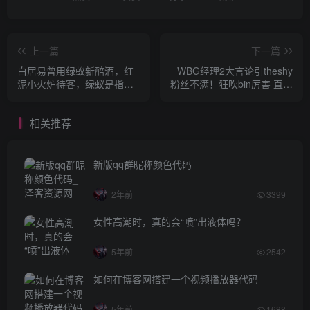
上一篇
下一篇
白居易曾用绿蚁新醅酒，红
WBG经理2大言论引theshy
泥小火炉待客，绿蚁是指
粉丝不满！狂吹bin厉害 直言
2.22蚂蚁庄园答案呈上
WBG混积分就行
相关推荐
新版qq群昵称颜色代码
2年前
3399
女性高潮时，真的会“喷”出液体吗？
5年前
2542
如何在博客网搭建一个视频播放器代码
5年前
1688