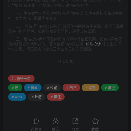
者存储软件等方式使用软件的，可以不经软件著作权人许可，不向其
支付报酬!鉴于此，也希望大家按此说明研究软件!
一、本站致力于为软件爱好者提供国内外软件开发技术和软件共
享，着力为用户提供优资资源。
二、 本站提供的部分源码下载文件为网络共享资源，请于下载后
的24小时内删除。如需体验更多乐趣，还请支持正版。
三、我站提供用户下载的所有内容均转自互联网。如有内容侵犯
您的版权或其他利益的，若有侵犯你的权益请:
前往投诉
站长会进行
审查之后，情况属实的会在三个工作日内为您删除。
THE END
值得一看
# 原
# 粉丝
# 位置
# 回归
# 官宣
# 隔空
# wink
# 吐槽
# 担任
点赞
0
赞赏
分享
收藏