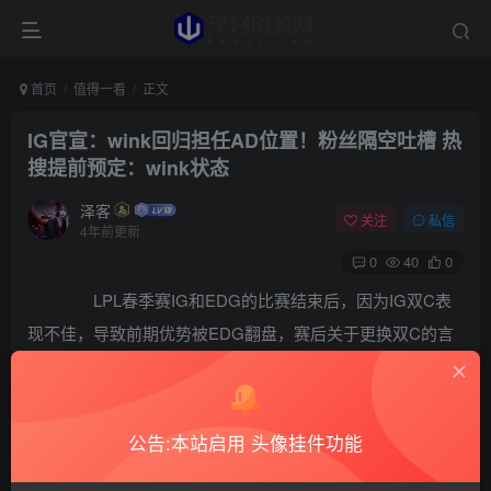
首页
值得一看
正文
IG官宣：wink回归担任AD位置！粉丝隔空吐槽 热
搜提前预定：wink状态
泽客
关注
私信
4年前更新
0
40
0
LPL春季赛IG和EDG的比赛结束后，因为IG双C表
现不佳，导致前期优势被EDG翻盘，赛后关于更换双C的言
论一直存在。而就在赛后第二天，IG立马官宣了新AD的加
入，果然就是传言中的wink，没想到他又回到了IG。
公告:本站启用 头像挂件功能