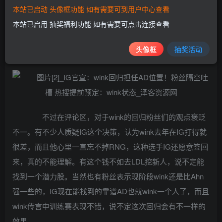
本站已启动 头像框功能 如有需要可到用户中心查看
IG官宣原文如下，表示经过协商之后，wink以自由
本站已启用 抽奖福利功能 如有需要可点击连接查看
人身份加入IG，将一起征战S12赛季，最后IG也表示希望
头像框
抽奖活动
wink这次的回归可以有所成长，和队伍一起打出好成绩。
不过在评论区，对于wink的回归粉丝们的观点褒贬
不一。有不少人质疑IG这个决策，认为wink去年在IG打得就
很差，而且他心里一直忘不掉RNG，这种选手IG还愿意签回
来，真的不能理解。有这个钱不如去LDL挖新人，说不定能
找到一个潜力股。当然也有粉丝表示现阶段wink还是比Ahn
强一些的，IG现在能找到的靠谱AD也就wink一个人了，而且
wink传言中训练赛表现不错，说不定这次回归会有不一样的
效果。