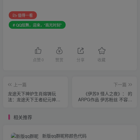
值得一看
# QQ炫舞，迎来，“高光时刻”
点赞
0
赞赏
分享
收藏
上一篇
下一篇
龙途天下神炉生肖熔铸玩
《伊苏9 怪人之夜》： 的
法：龙途天下王者纪元神炉
ARPG作品 伊苏粉丝 不容错
生肖熔铸攻略
过
相关推荐
新版qq群昵称颜色代码