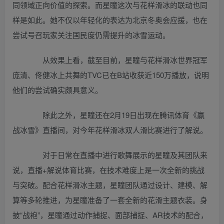
同领域正向价值的探索。而星瞳这次与花样滑冰的联动也同
样是如此。她不仅以年轻化的表达为北京冬奥会应援，也在
尝试号召玩家关注国民度仍需提升的冰雪运动。
从效果上看，截至目前，星瞳与花样滑冰世界冠军
庞清、佟健冰上共舞的TVC已在B站收获近150万播放，说明
他们的尝试确实颇具意义。
除此之外，星瞳还在2月19日出现在腾讯体育《赢
战冰雪》直播间，对今年花样滑冰双人滑比赛进行了解说。
对于日常在直播中进行歌舞展示的星瞳及其团队来
说，直播+解说体育比赛，在技术难度上是一次全新的挑战
与突破。配合花样滑冰主题，星瞳团队通过设计、建模、解
算等多轮推进，为星瞳准备了一套全新的花滑主题衣装。身
披“战袍”，星瞳通过动作捕捉、面部捕捉、AR技术的配合，