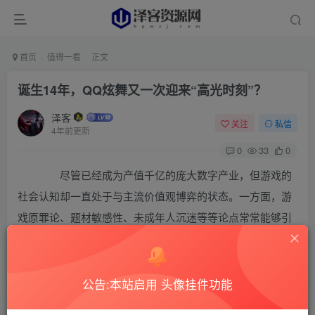
首页
值得一看
正文
诞生14年，QQ炫舞又一次迎来“高光时刻”？
泽客
关注
私信
4年前更新
0
33
0
尽管已经成为产值千亿的庞大数字产业，但游戏的
社会认知却一直处于与主流价值观博弈的状态。一方面，游
戏原罪论、题材敏感性、未成年人沉迷等等论点常常能够引
起广泛的讨论，另一方面，游戏技术对其他行业的赋能，游
戏在文化传承、文化出海等方面的成果，也成为了游戏产业
自证的论据。
公告:本站启用 头像挂件功能