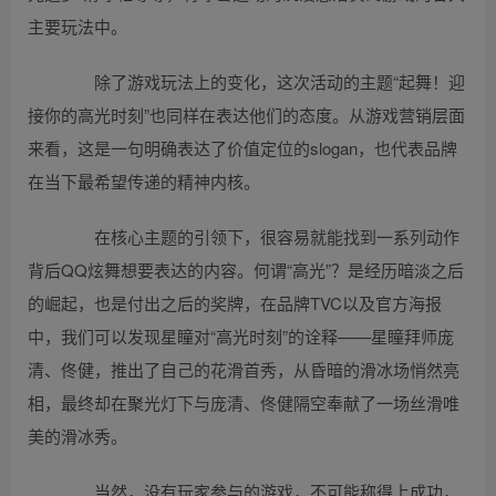
主要玩法中。
除了游戏玩法上的变化，这次活动的主题“起舞！迎
接你的高光时刻”也同样在表达他们的态度。从游戏营销层面
来看，这是一句明确表达了价值定位的slogan，也代表品牌
在当下最希望传递的精神内核。
在核心主题的引领下，很容易就能找到一系列动作
背后QQ炫舞想要表达的内容。何谓“高光”？是经历暗淡之后
的崛起，也是付出之后的奖牌，在品牌TVC以及官方海报
中，我们可以发现星瞳对“高光时刻”的诠释——星瞳拜师庞
清、佟健，推出了自己的花滑首秀，从昏暗的滑冰场悄然亮
相，最终却在聚光灯下与庞清、佟健隔空奉献了一场丝滑唯
美的滑冰秀。
当然，没有玩家参与的游戏，不可能称得上成功，