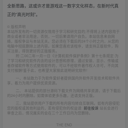
全新思路，这或许才是游戏这一数字文化样态，在新时代真
正的“高光时刻”。
©
版权声明
本站所发布的一切资源仅限用于学习和研究目的;不得将上述内容用于
商业或者非法用途，否则，一切后果请用户自负。本站信息来自网
络，版权争议与本站无关。您必须在下载后的24个小时之内，从您的
电脑中彻底删除上述内容。如果您喜欢该程序，请支持正版软件，购
买注册，得到更好的正版服务。
附:二00二年一月一日《计算机软件保护条例》第十七条规定:为
了学习和研究软件内含的设计思想和原理，通过安装、显示、传输或
者存储软件等方式使用软件的，可以不经软件著作权人许可，不向其
支付报酬!鉴于此，也希望大家按此说明研究软件!
一、本站致力于为软件爱好者提供国内外软件开发技术和软件共
享，着力为用户提供优资资源。
二、 本站提供的部分源码下载文件为网络共享资源，请于下载后
的24小时内删除。如需体验更多乐趣，还请支持正版。
三、我站提供用户下载的所有内容均转自互联网。如有内容侵犯
您的版权或其他利益的，若有侵犯你的权益请:
前往投诉
站长会进行
审查之后，情况属实的会在三个工作日内为您删除。
THE END