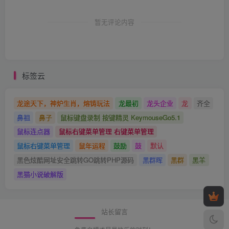
暂无评论内容
标签云
龙途天下，神炉生肖，熔铸玩法
龙最初
龙头企业
龙
齐全
鼻祖
鼻子
鼠标键盘录制 按键精灵 KeymouseGo5.1
鼠标连点器
鼠标右键菜单管理 右键菜单管理
鼠标右键菜单管理
鼠年运程
鼓励
鼓
默认
黑色炫酷网址安全跳转GO跳转PHP源码
黑群晖
黑群
黑羊
黑猫小说破解版
站长留言