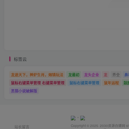
标签云
龙途天下，神炉生肖，熔铸玩法
龙最初
龙头企业
龙
齐全
鼻
鼠标右键菜单管理 右键菜单管理
鼠标右键菜单管理
鼠年运程
鼓
黑猫小说破解版
Copyright © 2025· 2030
资源白嫖网
s
站长留言