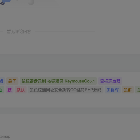
暂无评论内容
祖
鼻子
鼠标键盘录制 按键精灵 KeymouseGo5.1
鼠标连点器
励
鼓
默认
黑色炫酷网址安全跳转GO跳转PHP源码
黑群晖
黑群
itemap