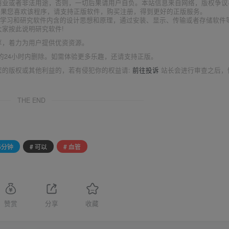
商业或者非法用途，否则，一切后果请用户自负。本站信息来自网络，版权争议
如果您喜欢该程序，请支持正版软件，购买注册，得到更好的正版服务。
为了学习和研究软件内含的设计思想和原理，通过安装、显示、传输或者存储软件
家按此说明研究软件!
享，着力为用户提供优资资源。
的24小时内删除。如需体验更多乐趣，还请支持正版。
您的版权或其他利益的，若有侵犯你的权益请:
前往投诉
站长会进行审查之后，
THE END
 5分钟
# 可以
# 血管
赞赏
分享
收藏