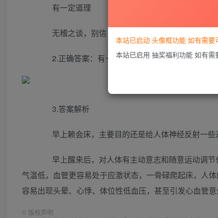
有一定道理
无稽之谈，别信
本站已启动 头像框功能 如有需
本站已启用 抽奖福利功能 如有
2.正确答案：有一定道理
3.答案解析
早上赖会床，主要目的还是给人体神经反射一些过
早上醒来后，对人体有主动意志和随意运动调节作
气温低，血管更容易处于应激状态，一骨碌爬起床，人体
容易出现头晕、心悸、体位性低血压，甚至引发心血管意
©
版权声明