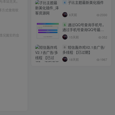
与本站无关。
子比主题最新美化插件
4
等方式使用软
6天前
2330
通过QQ号查询手机号，
5
通过手机号查询QQ号最新
网站源码
情况属实的会
15天前
352
短信轰炸鸡V2.1去广告/
6
多线程 【已过期】
18天前
1967