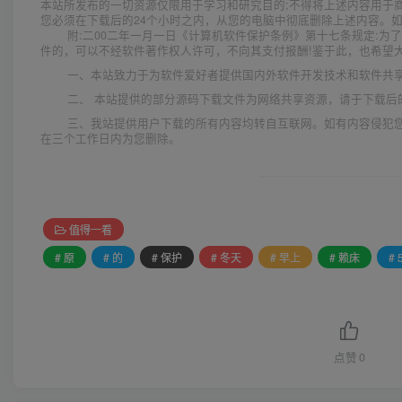
本站所发布的一切资源仅限用于学习和研究目的;不得将上述内容用于
您必须在下载后的24个小时之内，从您的电脑中彻底删除上述内容。
附:二00二年一月一日《计算机软件保护条例》第十七条规定:
件的，可以不经软件著作权人许可，不向其支付报酬!鉴于此，也希望大
一、本站致力于为软件爱好者提供国内外软件开发技术和软件共
二、 本站提供的部分源码下载文件为网络共享资源，请于下载后
三、我站提供用户下载的所有内容均转自互联网。如有内容侵犯
在三个工作日内为您删除。
值得一看
# 原
# 的
# 保护
# 冬天
# 早上
# 赖床
#
点赞
0