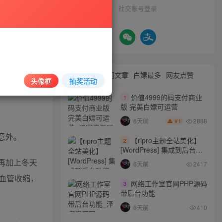
社交账号登录
最新文章
热门文章
白嫖最多
网友点赞
头像框
抽奖活动
价值4999的码支付商业
1
版 完美白嫖可运营
2888
6天前
1
￥
意外。
【ripro主题全站美化】
2
[WordPress] 集成到后台功
能的全站美化包
再加上冬天
6天前
2417
WordPress…
血管收缩，
网络工作室官网PHP源码
3
带后台功能
6天前
410