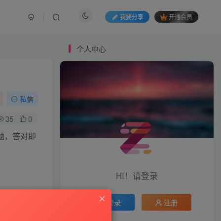
我要分享
开通会员
个人中心
私信
35
0
题，答对即
HI！请登录
登录
注册