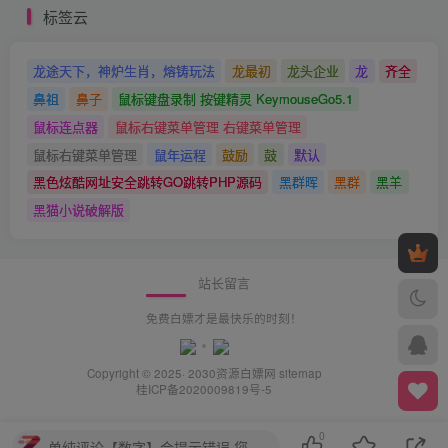
标签云
龙途天下，神炉生肖，熔铸玩法
龙最初
龙头企业
龙
齐全
鼻祖
鼻子
鼠标键盘录制 按键精灵 KeymouseGo5.1
鼠标连点器
鼠标右键菜单管理 右键菜单管理
鼠标右键菜单管理
鼠年运程
鼓励
鼓
默认
黑色炫酷网址安全跳转GO跳转PHP源码
黑群晖
黑群
黑羊
黑猫小说破解版
站长留言
免费白嫖才是最快乐的时刻！
Copyright © 2025· 2030
资源白嫖网
sitemap
桂ICP备2020009819号-5
0
单纯评论【数字】会提示错误,您需要评论【中文+数字】或【中文】