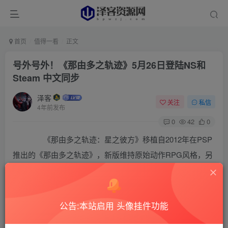
首页
值得一看
正文
号外号外！《那由多之轨迹》5月26日登陆NS和
Steam 中文同步
泽客
关注
私信
4年前发布
0
42
0
《那由多之轨迹：星之彼方》移植自2012年在PSP
推出的《那由多之轨迹》，新版维持原始动作RPG风格，另
外展开提升画面、支援60fps、高音质化等大幅改善游戏表
现，
公告:本站启用 头像挂件功能
《那由多之轨迹》描述『星之碎片』引导前往的幻
想世界，喜欢观星的少年那由多和宛如妖精般的神秘少女诺