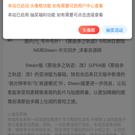
本站已启动 头像框功能 如有需要可到用户中心查看
伊。战斗系统结合那由多跳跃与连续攻击的『剑技动作』和
本站已启用 抽奖福利功能 如有需要可点击连接查看
诺伊具有多种效果的『四季魔法』，以及两人的联手使出的
四种『齿轮战技』，在广大的失乐园中攻略各个地区！
头像框
抽奖活动
Steam版《那由多之轨迹：改》以PS4版《那由多
之轨迹：改》的亚洲版为基础，除包含后来日文版中新增的
“高分辨率化”与“高速模式”外，Steam版更进一步改良，让玩
家能享受到更精致美观的影片与贴图质量，以更加精细的图
像扮演那由多踏上壮阔的冒险之旅。
©
版权声明
本站所发布的一切资源仅限用于学习和研究目的;不得将上述内容用于
商业或者非法用途，否则，一切后果请用户自负。本站信息来自网
络，版权争议与本站无关。您必须在下载后的24个小时之内，从您的
电脑中彻底删除上述内容。如果您喜欢该程序，请支持正版软件，购