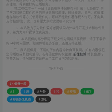
买注册，得到更好的正版服务。
附:二00二年一月一日《计算机软件保护条例》第十七条规定:为
了学习和研究软件内含的设计思想和原理，通过安装、显示、传输或
者存储软件等方式使用软件的，可以不经软件著作权人许可，不向其
支付报酬!鉴于此，也希望大家按此说明研究软件!
一、本站致力于为软件爱好者提供国内外软件开发技术和软件共
享，着力为用户提供优资资源。
二、 本站提供的部分源码下载文件为网络共享资源，请于下载后
的24小时内删除。如需体验更多乐趣，还请支持正版。
三、我站提供用户下载的所有内容均转自互联网。如有内容侵犯
您的版权或其他利益的，若有侵犯你的权益请:
前往投诉
站长会进行
审查之后，情况属实的会在三个工作日内为您删除。
THE END
值得一看
# 》
# 原
# 号外
# 和
# 登陆
# 5月
# 那由多之轨迹
# 26日