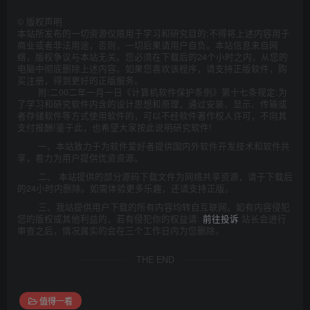
©
版权声明
本站所发布的一切资源仅限用于学习和研究目的;不得将上述内容用于
商业或者非法用途，否则，一切后果请用户自负。本站信息来自网
络，版权争议与本站无关。您必须在下载后的24个小时之内，从您的
电脑中彻底删除上述内容。如果您喜欢该程序，请支持正版软件，购
买注册，得到更好的正版服务。
附:二00二年一月一日《计算机软件保护条例》第十七条规定:为
了学习和研究软件内含的设计思想和原理，通过安装、显示、传输或
者存储软件等方式使用软件的，可以不经软件著作权人许可，不向其
支付报酬!鉴于此，也希望大家按此说明研究软件!
一、本站致力于为软件爱好者提供国内外软件开发技术和软件共
享，着力为用户提供优资资源。
二、 本站提供的部分源码下载文件为网络共享资源，请于下载后
的24小时内删除。如需体验更多乐趣，还请支持正版。
三、我站提供用户下载的所有内容均转自互联网。如有内容侵犯
您的版权或其他利益的，若有侵犯你的权益请:
前往投诉
站长会进行
审查之后，情况属实的会在三个工作日内为您删除。
THE END
值得一看