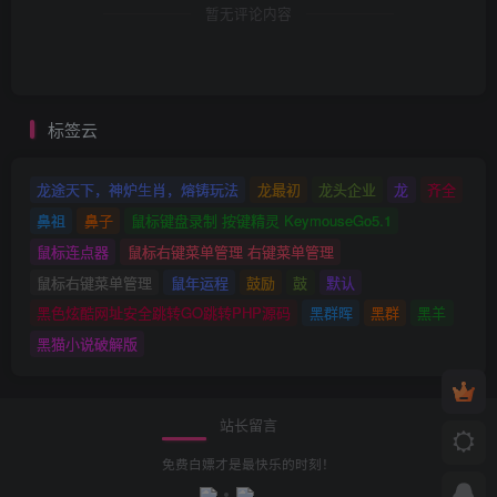
暂无评论内容
标签云
龙途天下，神炉生肖，熔铸玩法
龙最初
龙头企业
龙
齐全
鼻祖
鼻子
鼠标键盘录制 按键精灵 KeymouseGo5.1
鼠标连点器
鼠标右键菜单管理 右键菜单管理
鼠标右键菜单管理
鼠年运程
鼓励
鼓
默认
黑色炫酷网址安全跳转GO跳转PHP源码
黑群晖
黑群
黑羊
黑猫小说破解版
站长留言
免费白嫖才是最快乐的时刻！