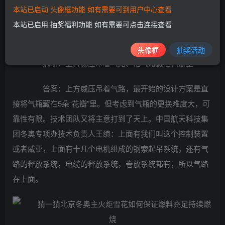
本站已启动 头像框功能 如有需要可到用户中心查看
问题：猜一猜：北京冬奥主火炬“雪花”如何保证燃
本站已启用 抽奖福利功能 如有需要可点击连接查看
料充足持续燃烧？
头像框
抽奖活动
选项：上方威压吊着气路、把气瓶藏在花瓣里
答案：上方威压吊着气路，最开始的设计方案是直
接将气瓶藏在5朵“花瓣”里。但考虑到气瓶的更换难度大，可
靠性有限。技术团队又将主意打到了天上。中国航天科技集
团冬奥专项办技术负责人王缜：上面有我们叫这个控制装置
或者威亚，上面有十几个电机组成的钢索起吊系统，还有气
路的释放系统，电缆的释放系统，卷放系统都有，所以气路
在上面。