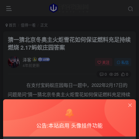
首页
值得一看
正文
猜一猜北京冬奥主火炬雪花如何保证燃料充足持续
燃烧 2.17蚂蚁庄园答案
泽客
关注
私信
4年前更新
0
25
0
在支付宝蚂蚁庄园每日一题中，2022年2月17日的
问题是问“猜一猜北京冬奥主火炬雪花如何保证燃料充足持续
燃烧”，冬奥主火炬怎么持续燃烧，下面就和小编一起来看看
吧！
公告:本站启用 头像挂件功能