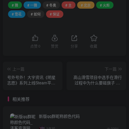
# 猜
# 一猜
# 冬奥
# 主
# 北京
# 火炬
# 雪花
# 如何
# 保证
点赞
0
赞赏
分享
收藏
上一篇
下一篇
号外号外！大宇资讯《明星
高山滑雪项目中选手在滑行
志愿》系列上线Steam平台
过程中为什么要碰旗子 2.7
3月31日发售
蚂蚁庄园答案大放送
相关推荐
新版qq群昵称颜色代码
2年前
3391