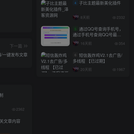
子比主题最新美化插件
4
8天前
2332
通过QQ号查询手机号，
5
通过手机号查询QQ号最新
网站源码
16天前
354
下一篇
集器/一键发布文章
短信轰炸鸡V2.1去广告/
6
多线程 【已过期】
20天前
1967
限制
2362
相关文章内容