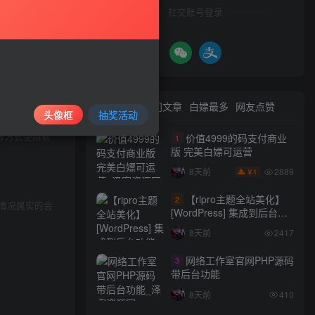
社交账号登录
最新文章
热门文章
白嫖最多
网友点赞
与本站无关。
头像框
抽奖活动
等方式使用软
价值4999的码支付商业
1
版 完美白嫖可运营
2889
8天前
1
￥
【ripro主题全站美化】
2
情况属实的会
[WordPress] 集成到后台功
能的全站美化包
8天前
2417
WordPress…
网络工作室官网PHP源码
3
带后台功能
8天前
410