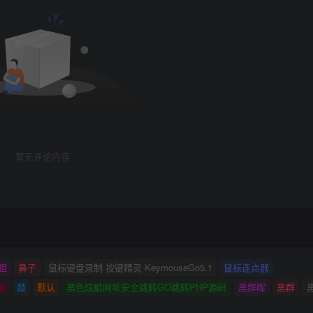
暂无评论内容
祖
鼻子
鼠标键盘录制 按键精灵 KeymouseGo5.1
鼠标连点器
励
鼓
默认
黑色炫酷网址安全跳转GO跳转PHP源码
黑群晖
黑群