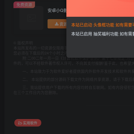
免费资源
安卓小Q影视v1.0.0无广告
资源下载
本站已启动 头像框功能 如有需
本站已启用 抽奖福利功能 如有
©
版权声明
本站所发布的一切资源仅限用于学习和研究目的;不得将上述内容用于
您必须在下载后的24个小时之内，从您的电脑中彻底删除上述内容。
附:二00二年一月一日《计算机软件保护条例》第十七条规定:
件的，可以不经软件著作权人许可，不向其支付报酬!鉴于此，也希望大
一、本站致力于为软件爱好者提供国内外软件开发技术和软件共
二、 本站提供的部分源码下载文件为网络共享资源，请于下载后
三、我站提供用户下载的所有内容均转自互联网。如有内容侵犯
在三个工作日内为您删除。
实用软件