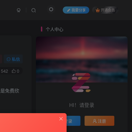
我要分享
开通会员
个人中心
私信
542
0
都是免费欣
HI！请登录
登录
注册