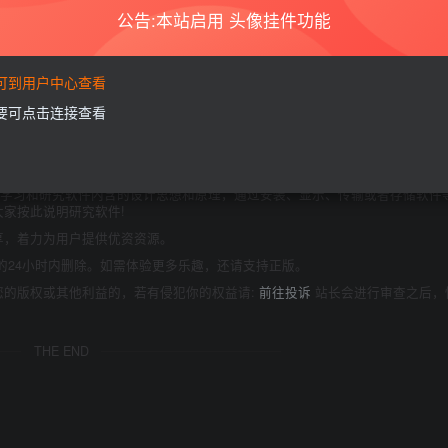
公告:本站启用 头像挂件功能
要可到用户中心查看
需要可点击连接查看
商业或者非法用途，否则，一切后果请用户自负。本站信息来自网络，版权争议
如果您喜欢该程序，请支持正版软件，购买注册，得到更好的正版服务。
为了学习和研究软件内含的设计思想和原理，通过安装、显示、传输或者存储软件
家按此说明研究软件!
享，着力为用户提供优资资源。
的24小时内删除。如需体验更多乐趣，还请支持正版。
您的版权或其他利益的，若有侵犯你的权益请:
前往投诉
站长会进行审查之后，
THE END