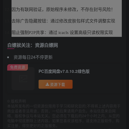
因为有联网验证，原始程序未修改，不存在封号风险！
去除广告隐藏按钮：通过修改皮肤包样式文件调整实现
阻止强制P2P共享：通过 icacls 设置高级只读权限实现
白嫖就关注：资源白嫖网
资源每日24不停更新
免费资源
PC百度网盘v7.0.10.2绿色版
资源下载
©
版权声明
本站所发布的一切资源仅限用于学习和研究目的;不得将上述内容用于
商业或者非法用途，否则，一切后果请用户自负。本站信息来自网
络，版权争议与本站无关。您必须在下载后的24个小时之内，从您的
电脑中彻底删除上述内容。如果您喜欢该程序，请支持正版软件，购
买注册，得到更好的正版服务。