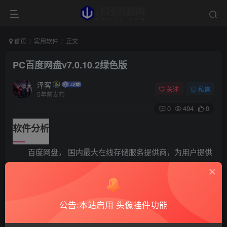
首页
实用软件
正文
PC百度网盘v7.0.10.2绿色版
泽客
关注
私信
5年前发布
0
494
0
软件分析
百度网盘， 国内最大在线存储服务提供商，为用户提供
免费或收费的文件存储、访问、备份、共享等文件管理等功
能。百度网盘电脑客户端，平常上传管理用的较频繁，追求
无广告纯净，去广告调整了下，移除了面板左侧广告，把面
公告:本站启用 头像挂件功能
板上所有上传/下载无关的部分全部去掉了，并阻止了后台获