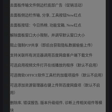
去面板传输文件侧边栏底部广告（促销活动）
去面板侧边栏传输, 分享, 工具按钮New红点
去面板按钮：今日热榜, 功能宝箱, New红点
解除面板窗口大小限制，并调窄默认窗口大小
阻止强制P2P共享（即后台获取隐私数据偷偷上传）
支持关联所有浏览器调用百度网盘客户端下载文件
可选启用视频文件打开在线播放的程序（默认不启用）
可选微软OFFICE软件工具栏的加载项插件（默认不启用）
可选添加资源管理器右键上传到百度网盘项（默认不启
用）
删除库, 错误报告, 版本升级组件, 诊断上传相关组件等模
块