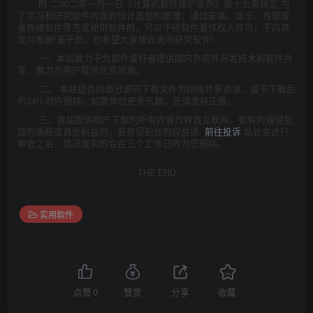
附:二00二年一月一日《计算机软件保护条例》第十七条规定:为
了学习和研究软件内含的设计思想和原理，通过安装、显示、传输或
者存储软件等方式使用软件的，可以不经软件著作权人许可，不向其
支付报酬!鉴于此，也希望大家按此说明研究软件!
一、本站致力于为软件爱好者提供国内外软件开发技术和软件共
享，着力为用户提供优资资源。
二、 本站提供的部分源码下载文件为网络共享资源，请于下载后
的24小时内删除。如需体验更多乐趣，还请支持正版。
三、我站提供用户下载的所有内容均转自互联网。如有内容侵犯
您的版权或其他利益的，若有侵犯你的权益请:
前往投诉
站长会进行
审查之后，情况属实的会在三个工作日内为您删除。
THE END
实用软件
点赞
0
赞赏
分享
收藏