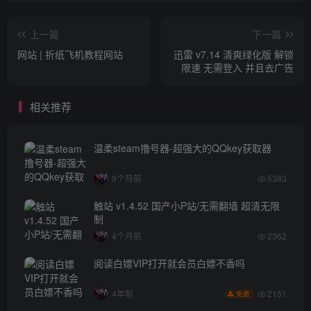
上一篇
下一篇
网站 | 折纸飞机教程网站
迅雷 v7.14 清爽绿化版 解锁
限速 无需登入 并且去广告
相关推荐
温柔steam撸号器-超强大的QQkey获取器
9个月前
5383
触站 v1.4.52 国产小P站/无需翻墙 超清无限
制
4个月前
2362
阅读白嫖VIP打开就会员白嫖不香吗
2151
4年前
免费