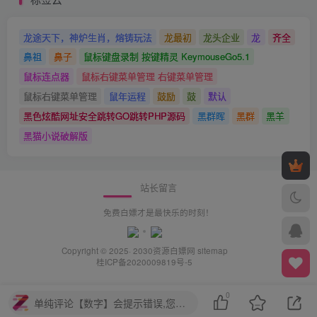
龙途天下，神炉生肖，熔铸玩法
龙最初
龙头企业
龙
齐全
鼻祖
鼻子
鼠标键盘录制 按键精灵 KeymouseGo5.1
鼠标连点器
鼠标右键菜单管理 右键菜单管理
鼠标右键菜单管理
鼠年运程
鼓励
鼓
默认
黑色炫酷网址安全跳转GO跳转PHP源码
黑群晖
黑群
黑羊
黑猫小说破解版
站长留言
免费白嫖才是最快乐的时刻！
Copyright © 2025· 2030
资源白嫖网
sitemap
桂ICP备2020009819号-5
0
单纯评论【数字】会提示错误,您需要评论【中文+数字】或【中文】