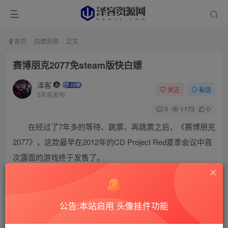
首页
白嫖资源
正文
赛博朋克2077免steam版快白嫖
泽客
关注
私信
5年前发布
0
1173
0
在经过了7年多的等待、跳票、再跳票之后，《赛博朋克
2077》，这款最早在2012年的CD Project Red夏季会议中首
次露面的游戏终于发售了。
公告:本站启用 头像挂件功能
作为“波兰蠢驴”CDPR的最新作品，毫无疑问这部游戏从
尚在孕育中时便吸引了玩家太多的目光，一举一动都被玩