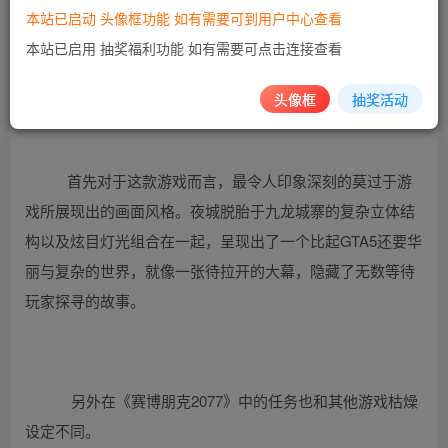
本站已启动 头像框功能 如有需要可到用户中心查看
家、媒体所注意，在全球范围内，更是有无数的游戏爱好者
本站已启用 抽奖福利功能 如有需要可点击连接查看
都盼望着这一次他们能够再一次带来一款如《巫师》般的划
时代级作品。
头像框
抽奖活动
首先对于这款游戏而言，最令人印象深刻的莫过于游
戏所展现出的画面风格。夜城脱胎于九龙城寨的复杂立体结
构以及炫目灯光组合在一起，呈现出了一个比起GTA5还要华
丽与复杂的世界，就像一张待拉开的大幕，隐藏了无数等待
玩家探寻的故事。
另外在《赛博朋克2077》中的任务也和其他游戏枯燥
设定不同。