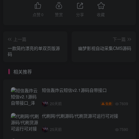
点赞
0
赞赏
分享
收藏
上一篇
下一篇
一款简约漂亮的单双页版源
幽梦影视自动采集CMS源码
码
相关推荐
短信轰炸云短信v2.1源码自带接口
7609
20天前
免费
代刷网/代刷源码/代刷货源可运行可对接
25天前
7590