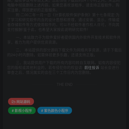
络，版权争议与本站无关。您必须在下载后的24个小时之内，从您的
电脑中彻底删除上述内容。如果您喜欢该程序，请支持正版软件，购
买注册，得到更好的正版服务。
附:二00二年一月一日《计算机软件保护条例》第十七条规定:为
了学习和研究软件内含的设计思想和原理，通过安装、显示、传输或
者存储软件等方式使用软件的，可以不经软件著作权人许可，不向其
支付报酬!鉴于此，也希望大家按此说明研究软件!
一、本站致力于为软件爱好者提供国内外软件开发技术和软件共
享，着力为用户提供优资资源。
二、 本站提供的部分源码下载文件为网络共享资源，请于下载后
的24小时内删除。如需体验更多乐趣，还请支持正版。
三、我站提供用户下载的所有内容均转自互联网。如有内容侵犯
您的版权或其他利益的，若有侵犯你的权益请:
前往投诉
站长会进行
审查之后，情况属实的会在三个工作日内为您删除。
THE END
网站源码
# 影视小程序
# 紫色颜色小程序