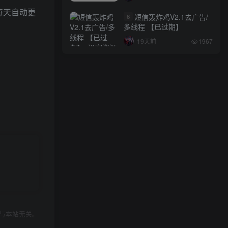
ker 每天自动更
短信轰炸鸡V2.1去广告/
6
多线程 【已过期】
19天前
1967
与本站无关。