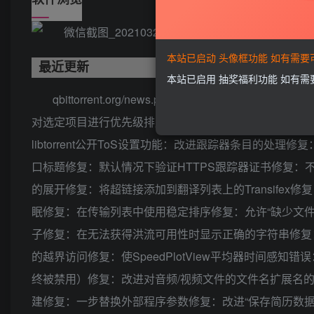
本站已启动 头像框功能 如有需
最近更新
本站已启用 抽奖福利功能 如有
qbittorrent.org/news.phpgithub.com/c0re100/
对选定项目进行优先级排序的功能功能：允许选项卡转义
libtorrent公开ToS设置功能：改进跟踪器条目的处理修复：
口标题修复：默认情况下验证HTTPS跟踪器证书修复：不要让“程
的展开修复：将超链接添加到翻译列表上的Transife
眠修复：在传输列表中使用稳定排序修复：允许“缺少文件
子修复：在无法获得洪流可用性时显示正确的字符串修复：将
的越界访问修复：使SpeedPlotView平均器时间感
终被禁用）修复：改进对音频/视频文件的文件名扩展名的检
建修复：一步替换外部程序参数修复：改进“保存简历数据”处理修