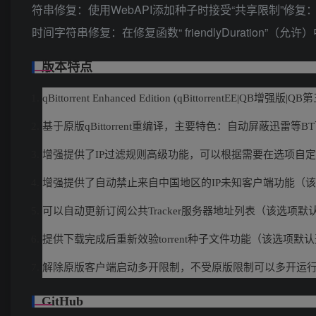
符串修复：使用WebAPI添加种子时接受“共享限制”修复
时间字符串修复：在修复函数“ friendlyDuration”（
版本特点
qBittorrent Enhanced Edition (qBittorrentEE|QB增强版
基于原版qBittorrent重编译，主要特色：自动屏蔽迅雷等
增强提供了IP过滤规则高级功能，可以根据需要在选项自定义选择
增强提供了自动禁止来自中国地区的IP未知客户端功能（
可以自动更新订阅公共Tracker服务器地址列表（该选项默
提供下载完成后重新效验torrent种子文件功能（该选项默
解除原版客户端启动多开限制，不受原版限制可以多开运
GitHub