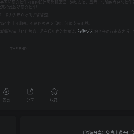
为了学习和研究软件内含的设计思想和原理，通过安装、显示、传输或者存储软件
家按此说明研究软件!
享，着力为用户提供优资资源。
的24小时内删除。如需体验更多乐趣，还请支持正版。
您的版权或其他利益的，若有侵犯你的权益请:
前往投诉
站长会进行审查之后，
THE END
赞赏
分享
收藏
【资源分享】免费小说无广免