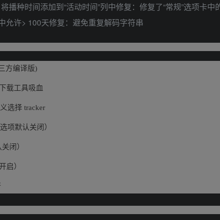
：将播种时间添加到“活动时间”列中修复：修复了“常规”选项卡中
允许）中允许> 100天修复：避免重复解码字符串
|QB第三方编译版)
BT下载工具吸血
 tracker
该选项默认关闭）
认关闭）
认开启）
行