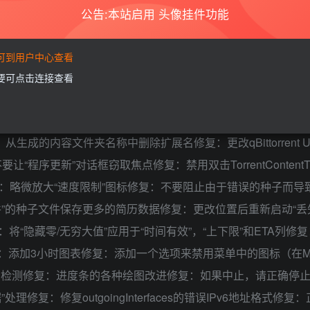
公告:本站启用 头像挂件功能
要可到用户中心查看
需要可点击连接查看
qBittorrent-Enhanced-Edition2021.03.29 v4.3.4.10功能：添加
“编辑跟踪器”对话框中的文本框功能：支持转帐清单中的子分类
从生成的内容文件夹名称中删除扩展名修复：更改qBittorrent Up
序更新”对话框窃取焦点修复：禁用双击TorrentContentTre
x修复：略微放大“速度限制”图标修复：不要阻止由于错误的种子而导
”的种子文件保存更多的简历数据修复：更改位置后重新启动“丢
“隐藏零/无穷大值”应用于“时间有效”，“上下限”和ETA列修
知错误：添加3小时图表修复：添加一个选项来禁用菜单中的图标（在M
测修复：进度条的各种绘图改进修复：如果中止，请正确停止tor
复：修复outgoingInterfaces的错误IPv6地址格式修复