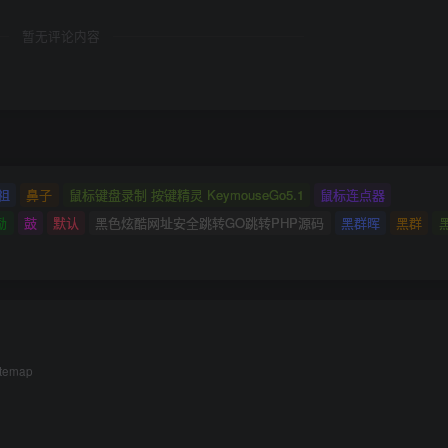
暂无评论内容
祖
鼻子
鼠标键盘录制 按键精灵 KeymouseGo5.1
鼠标连点器
励
鼓
默认
黑色炫酷网址安全跳转GO跳转PHP源码
黑群晖
黑群
itemap