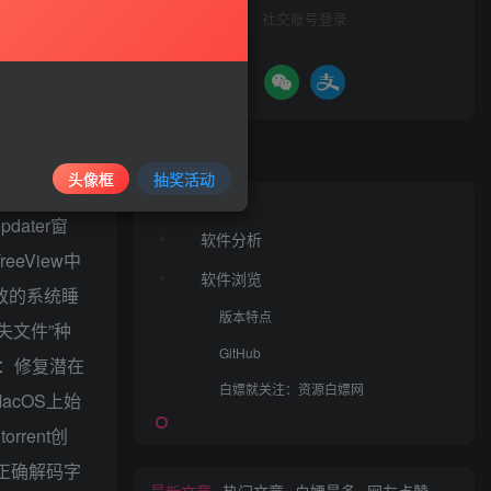
社交账号登录
文章目录
了按显示的文件顺序
头像框
抽奖活动
功能：从
dater窗
软件分析
eView中
软件浏览
致的系统睡
版本特点
失文件”种
GitHub
复：修复潜在
白嫖就关注：资源白嫖网
acOS上始
rent创
：正确解码字
最新文章
热门文章
白嫖最多
网友点赞