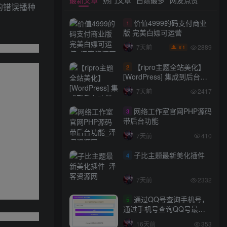
的错误播种
价值4999的码支付商业
1
版 完美白嫖可运营
2889
7天前
1
￥
【ripro主题全站美化】
2
[WordPress] 集成到后台功
能的全站美化包
7天前
2417
WordPress…
网络工作室官网PHP源码
3
带后台功能
7天前
410
子比主题最新美化插件
4
7天前
2332
通过QQ号查询手机号，
5
通过手机号查询QQ号最新
网站源码
16天前
353