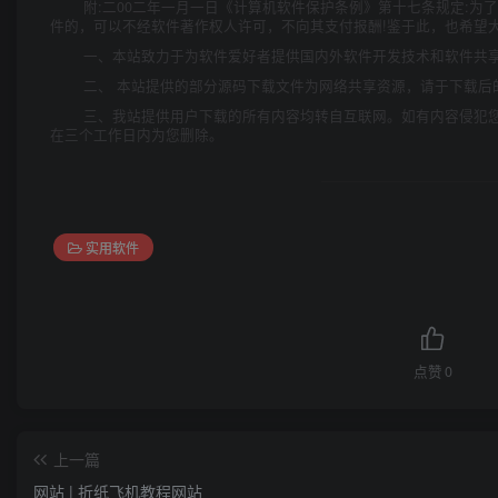
附:二00二年一月一日《计算机软件保护条例》第十七条规定:
件的，可以不经软件著作权人许可，不向其支付报酬!鉴于此，也希望大
一、本站致力于为软件爱好者提供国内外软件开发技术和软件共
二、 本站提供的部分源码下载文件为网络共享资源，请于下载后
三、我站提供用户下载的所有内容均转自互联网。如有内容侵犯
在三个工作日内为您删除。
实用软件
点赞
0
上一篇
网站 | 折纸飞机教程网站