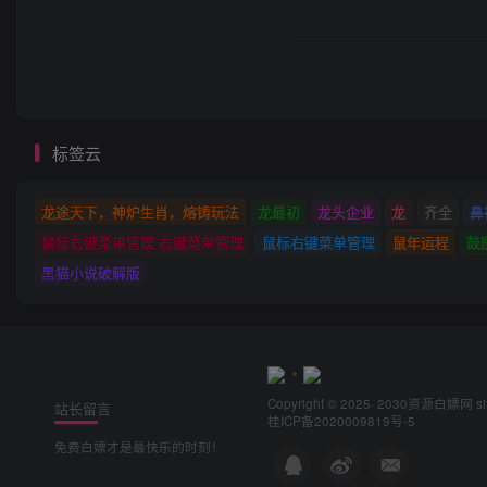
标签云
龙途天下，神炉生肖，熔铸玩法
龙最初
龙头企业
龙
齐全
鼻
鼠标右键菜单管理 右键菜单管理
鼠标右键菜单管理
鼠年运程
鼓
黑猫小说破解版
Copyright © 2025· 2030
资源白嫖网
s
站长留言
桂ICP备2020009819号-5
免费白嫖才是最快乐的时刻！