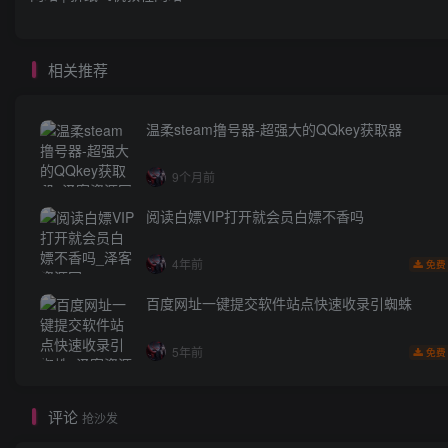
相关推荐
温柔steam撸号器-超强大的QQkey获取器
9个月前
阅读白嫖VIP打开就会员白嫖不香吗
4年前
免费
百度网址一键提交软件站点快速收录引蜘蛛
5年前
免费
评论
抢沙发