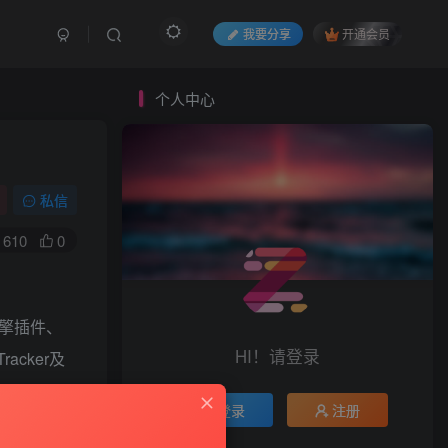
我要分享
开通会员
个人中心
私信
610
0
引擎插件、
HI！请登录
acker及
登录
注册