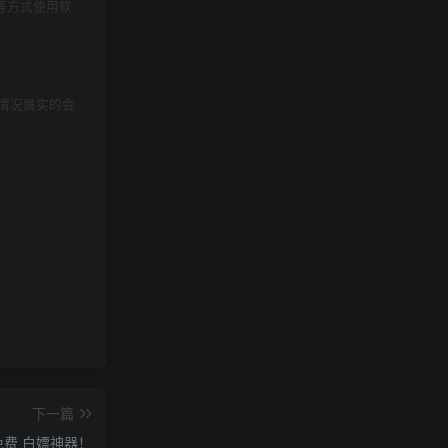
等方式使用软
情况属实的会
下一篇
费 白嫖神器！