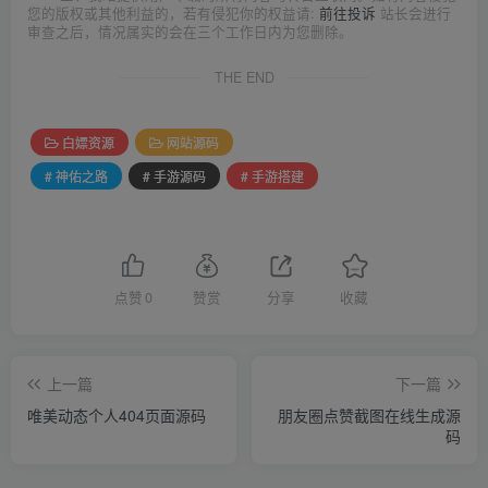
您的版权或其他利益的，若有侵犯你的权益请:
前往投诉
站长会进行
审查之后，情况属实的会在三个工作日内为您删除。
THE END
白嫖资源
网站源码
# 神佑之路
# 手游源码
# 手游搭建
点赞
0
赞赏
分享
收藏
上一篇
下一篇
唯美动态个人404页面源码
朋友圈点赞截图在线生成源
码