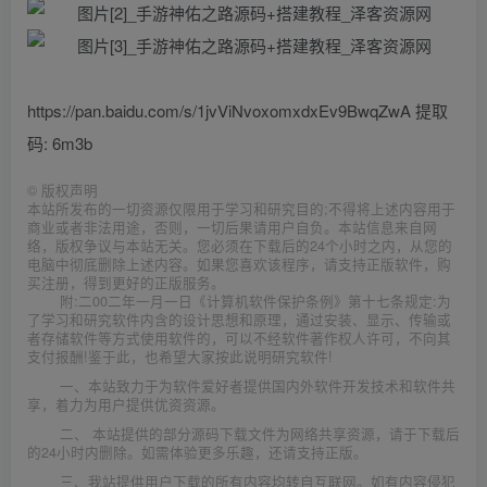
https://pan.baidu.com/s/1jvViNvoxomxdxEv9BwqZwA 提取
码: 6m3b
©
版权声明
本站所发布的一切资源仅限用于学习和研究目的;不得将上述内容用于
商业或者非法用途，否则，一切后果请用户自负。本站信息来自网
络，版权争议与本站无关。您必须在下载后的24个小时之内，从您的
电脑中彻底删除上述内容。如果您喜欢该程序，请支持正版软件，购
买注册，得到更好的正版服务。
附:二00二年一月一日《计算机软件保护条例》第十七条规定:为
了学习和研究软件内含的设计思想和原理，通过安装、显示、传输或
者存储软件等方式使用软件的，可以不经软件著作权人许可，不向其
支付报酬!鉴于此，也希望大家按此说明研究软件!
一、本站致力于为软件爱好者提供国内外软件开发技术和软件共
享，着力为用户提供优资资源。
二、 本站提供的部分源码下载文件为网络共享资源，请于下载后
的24小时内删除。如需体验更多乐趣，还请支持正版。
三、我站提供用户下载的所有内容均转自互联网。如有内容侵犯