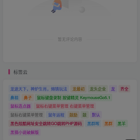
暂无评论内容
标签云
龙途天下，神炉生肖，熔铸玩法
龙最初
龙头企业
龙
齐全
鼻祖
鼻子
鼠标键盘录制 按键精灵 KeymouseGo5.1
鼠标连点器
鼠标右键菜单管理 右键菜单管理
鼠标右键菜单管理
鼠年运程
鼓励
鼓
默认
黑色炫酷网址安全跳转GO跳转PHP源码
黑群晖
黑群
黑羊
黑猫小说破解版