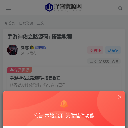
首页
白嫖资源
正文
手游神佑之路源码+搭建教程
泽客
关注
私信
5年前发布
0
600
0
付费资源
手游神佑之路源码+搭建教程
此内容为付费资源，请付费后查看
1
￥
免费
超级赞助
公告:本站启用 头像挂件功能
登录购买