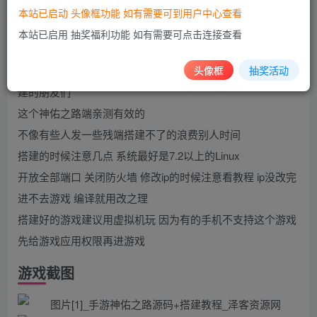
本站已启动 头像框功能 如有需要可到用户中心查看
搭建教程
本站已启用 抽奖福利功能 如有需要可点击连接查看
先说一下这个不是我的端，这个端是st的别人分享给我
头像框
抽奖活动
的，昨天测试了一下感觉游戏还可以就发出来给那么喜欢搭
建的朋友们
这个神佑之路端亲测有效的
不像有些人发一些残端搭建不了的浪费别人时间
搭建的时候注意几点 系统最好是7.2以上的Linux
开放全部端口 关闭防火墙 修改ip的时候注意看教程 ip没改完
进不去游戏 编译就用改之理
搭建好的游戏建议用虚拟机玩 因为有的手机不支持这个游戏
先给游戏应用权限再进游戏
游戏截图