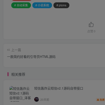
# 自动采集
# 小说系统
# ptcms
点赞
0
上一篇
一款简约好看的引导页HTML源码
相关推荐
短信轰炸云短信v2.1源码自带接口
20天前
免费