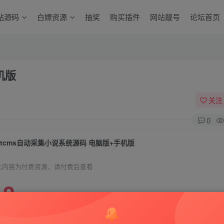
站源码
白嫖资源
抽奖
购买插件
网站靓号
论坛首页
机版
关注
0
ptcms自动采集小说系统源码 电脑版+手机版
此内容为付费资源，请付费后查看
2
300
￥
￥
免费
免费
赞助用户
超级赞助