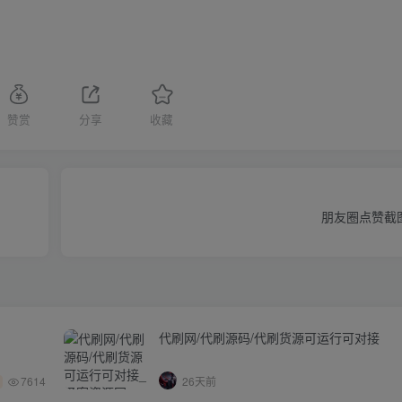
赞赏
分享
收藏
朋友圈点赞截
代刷网/代刷源码/代刷货源可运行可对接
7614
26天前