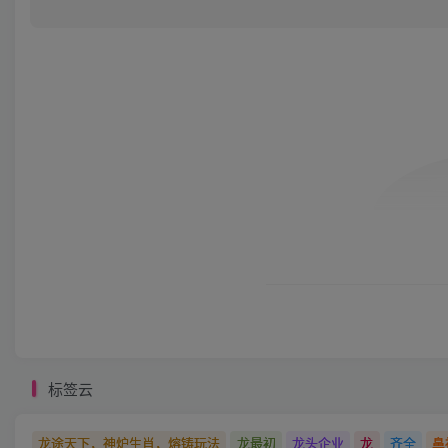
标签云
龙途天下，神炉生肖，熔铸玩法
龙最初
龙头企业
龙
齐全
鼻