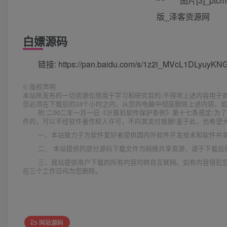
白嫖源码
链接: https://pan.baidu.com/s/1z2i_MVcL1DLyuyK
©
版权声明
本站所发布的一切资源仅限用于学习和研究目的;不得将上述内容用于
您必须在下载后的24个小时之内，从您的电脑中彻底删除上述内容。
附:二00二年一月一日《计算机软件保护条例》第十七条规定:
件的，可以不经软件著作权人许可，不向其支付报酬!鉴于此，也希望大
一、本站致力于为软件爱好者提供国内外软件开发技术和软件共
二、 本站提供的部分源码下载文件为网络共享资源，请于下载后
三、我站提供用户下载的所有内容均转自互联网。如有内容侵犯
在三个工作日内为您删除。
网站源码