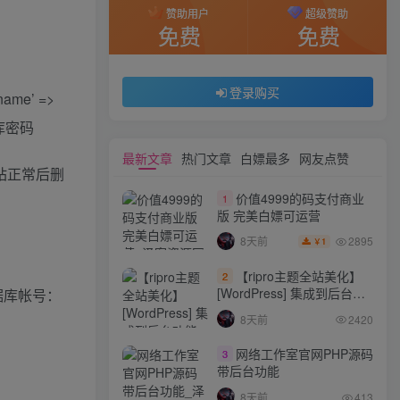
赞助用户
超级赞助
免费
免费
登录购买
name’ =>
数据库密码
最新文章
热门文章
白嫖最多
网友点赞
 网站正常后删
价值4999的码支付商业
1
版 完美白嫖可运营
2895
8天前
1
￥
【ripro主题全站美化】
2
[WordPress] 集成到后台功
数据库帐号：
能的全站美化包
8天前
2420
WordPress…
网络工作室官网PHP源码
3
带后台功能
8天前
413