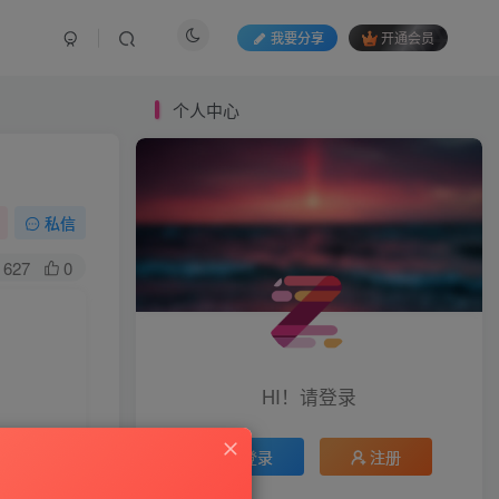
我要分享
开通会员
个人中心
私信
627
0
HI！请登录
登录
注册