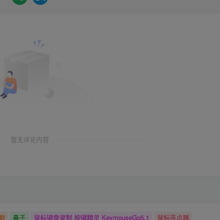
暂无评论内容
祖
鼻子
鼠标键盘录制 按键精灵 KeymouseGo5.1
鼠标连点器