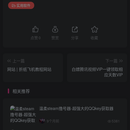
实用软件
点赞
0
赞赏
分享
收藏
上一篇
下一篇
网站 | 折纸飞机教程网站
白嫖腾讯视频VIP一键领取相
应天数VIP
相关推荐
温柔steam撸号器-超强大的QQkey获取器
9个月前
5381