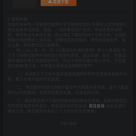
资源下载
©
版权声明
本站所发布的一切资源仅限用于学习和研究目的;不得将上述内容用于
商业或者非法用途，否则，一切后果请用户自负。本站信息来自网
络，版权争议与本站无关。您必须在下载后的24个小时之内，从您的
电脑中彻底删除上述内容。如果您喜欢该程序，请支持正版软件，购
买注册，得到更好的正版服务。
附:二00二年一月一日《计算机软件保护条例》第十七条规定:为
了学习和研究软件内含的设计思想和原理，通过安装、显示、传输或
者存储软件等方式使用软件的，可以不经软件著作权人许可，不向其
支付报酬!鉴于此，也希望大家按此说明研究软件!
一、本站致力于为软件爱好者提供国内外软件开发技术和软件共
享，着力为用户提供优资资源。
二、 本站提供的部分源码下载文件为网络共享资源，请于下载后
的24小时内删除。如需体验更多乐趣，还请支持正版。
三、我站提供用户下载的所有内容均转自互联网。如有内容侵犯
您的版权或其他利益的，若有侵犯你的权益请:
前往投诉
站长会进行
审查之后，情况属实的会在三个工作日内为您删除。
THE END