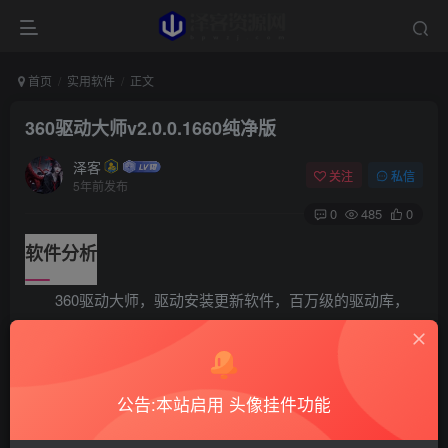
首页
实用软件
正文
360驱动大师v2.0.0.1660纯净版
泽客
关注
私信
5年前发布
0
485
0
软件分析
360驱动大师，驱动安装更新软件，百万级的驱动库，
驱动安装和升级一键化，无需手动操作；首创驱动体检技
术，驱动精确识别匹配；支持无人值守安装驱动，启动参数-
q；首创一键智能识别假显卡、假硬件。
公告:本站启用 头像挂件功能
软件浏览