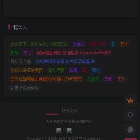
标签云
龙途天下，神炉生肖，熔铸玩法
龙最初
龙头企业
龙
齐全
鼻祖
鼻子
鼠标键盘录制 按键精灵 KeymouseGo5.1
鼠标连点器
鼠标右键菜单管理 右键菜单管理
鼠标右键菜单管理
鼠年运程
鼓励
鼓
默认
黑色炫酷网址安全跳转GO跳转PHP源码
黑群晖
黑群
黑羊
黑猫小说破解版
站长留言
免费白嫖才是最快乐的时刻！
Copyright © 2025· 2030
资源白嫖网
sitemap