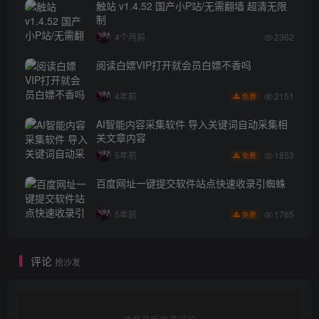
触站 v1.4.52 国产小P站/无需翻墙 超清无限
制
4个月前
2362
阅读白嫖VIP打开就会员白嫖不香吗
2151
4年前
免费
AI智能内容采集软件 导入关键词自动采集相
关文章内容
1853
5年前
免费
百度网址一键提交软件站点快速收录引蜘蛛
1765
5年前
免费
评论
抢沙发