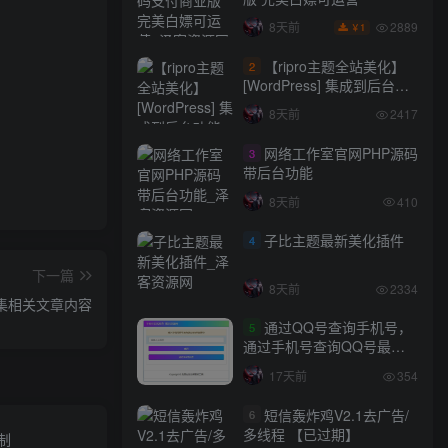
2889
8天前
1
￥
【ripro主题全站美化】
2
[WordPress] 集成到后台功
能的全站美化包
8天前
2417
WordPress…
网络工作室官网PHP源码
3
带后台功能
8天前
410
子比主题最新美化插件
4
下一篇
8天前
2334
采集相关文章内容
通过QQ号查询手机号，
5
通过手机号查询QQ号最新
网站源码
17天前
354
短信轰炸鸡V2.1去广告/
6
多线程 【已过期】
限制