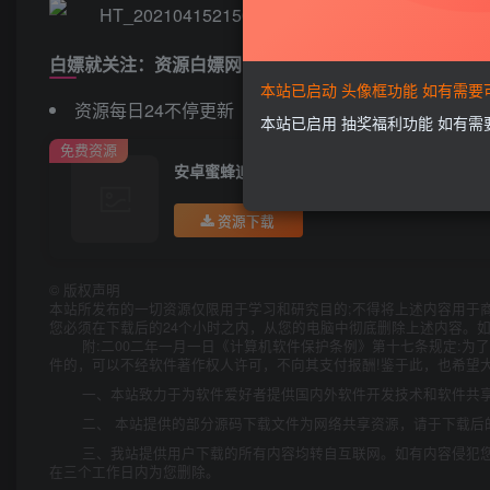
白嫖就关注：资源白嫖网
本站已启动 头像框功能 如有需
资源每日24不停更新
本站已启用 抽奖福利功能 如有
免费资源
安卓蜜蜂追书v1.0.39绿化版
资源下载
©
版权声明
本站所发布的一切资源仅限用于学习和研究目的;不得将上述内容用于
您必须在下载后的24个小时之内，从您的电脑中彻底删除上述内容。
附:二00二年一月一日《计算机软件保护条例》第十七条规定:
件的，可以不经软件著作权人许可，不向其支付报酬!鉴于此，也希望大
一、本站致力于为软件爱好者提供国内外软件开发技术和软件共
二、 本站提供的部分源码下载文件为网络共享资源，请于下载后
三、我站提供用户下载的所有内容均转自互联网。如有内容侵犯
在三个工作日内为您删除。