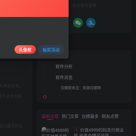
社交账号登录
文章目录
头像框
抽奖活动
软件分析
软件浏览
与本站无关。
白嫖就关注：资源白嫖网
等方式使用软
最新文章
热门文章
白嫖最多
网友点赞
情况属实的会
价值4999的码支付商业
1
版 完美白嫖可运营