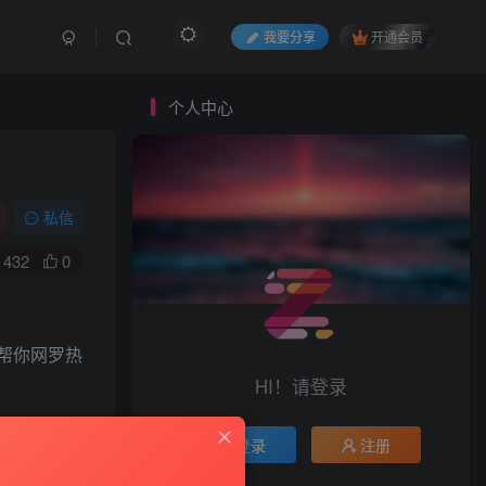
我要分享
开通会员
个人中心
私信
432
0
帮你网罗热
HI！请登录
登录
注册