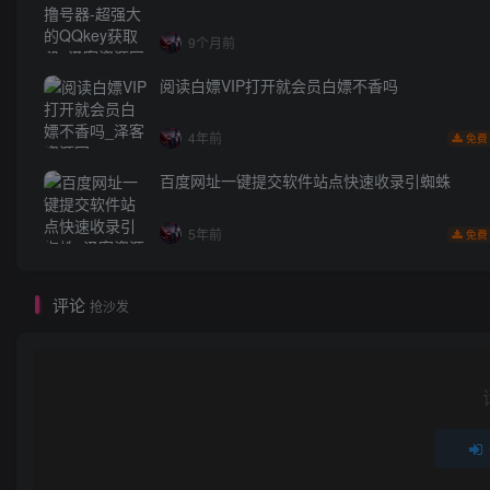
9个月前
阅读白嫖VIP打开就会员白嫖不香吗
4年前
免费
百度网址一键提交软件站点快速收录引蜘蛛
5年前
免费
评论
抢沙发