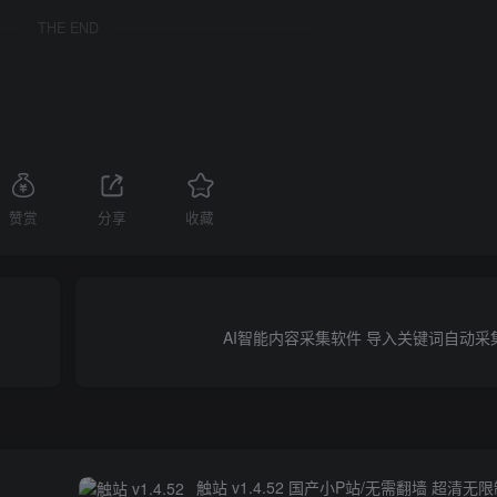
THE END
赞赏
分享
收藏
AI智能内容采集软件 导入关键词自动
触站 v1.4.52 国产小P站/无需翻墙 超清无