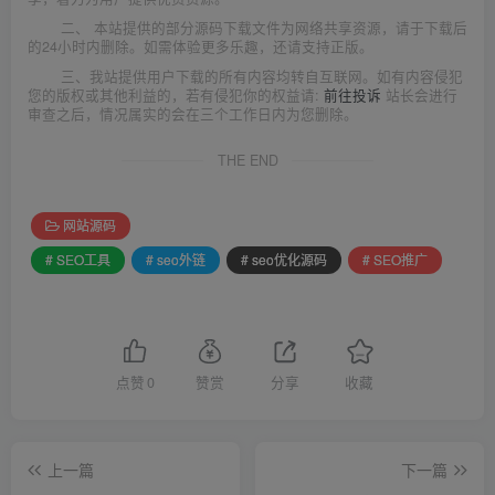
二、 本站提供的部分源码下载文件为网络共享资源，请于下载后
的24小时内删除。如需体验更多乐趣，还请支持正版。
三、我站提供用户下载的所有内容均转自互联网。如有内容侵犯
您的版权或其他利益的，若有侵犯你的权益请:
前往投诉
站长会进行
审查之后，情况属实的会在三个工作日内为您删除。
THE END
网站源码
# SEO工具
# seo外链
# seo优化源码
# SEO推广
点赞
0
赞赏
分享
收藏
上一篇
下一篇