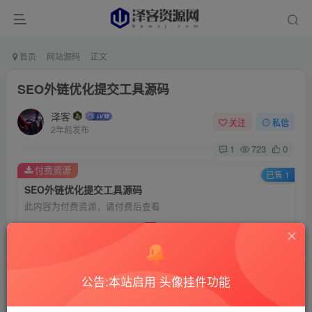
首页
网站源码
正文
SEO外链优化提交工具源码
泽客
关注
私信
2年前发布
1
723
0
付费资源
已售 1
SEO外链优化提交工具源码
此内容为付费资源，请付费后查看
5
99
￥
￥
1.5
免费
赞助用户
￥
超级赞助
公告:本站启用 头像挂件功能
登录购买