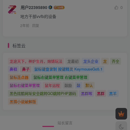
用户22395890
0
地方干部vvfb的设备
2年前
回复
标签云
龙途天下，神炉生肖，熔铸玩法
龙最初
龙头企业
龙
齐全
鼻祖
鼻子
鼠标键盘录制 按键精灵 KeymouseGo5.1
鼠标连点器
鼠标右键菜单管理 右键菜单管理
鼠标右键菜单管理
鼠年运程
鼓励
鼓
默认
黑色炫酷网址安全跳转GO跳转PHP源码
黑群晖
黑群
黑羊
黑猫小说破解版
站长留言