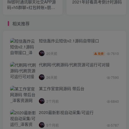
IM即时通讯聊天社交APP源
2021年好看高考倒计时源码
码+h5群聊+红包转账+朋友
圈
相关推荐
短信轰炸云短信v2.1源码自带接口
7610
20天前
免费
代刷网/代刷源码/代刷货源可运行可对接
26天前
7590
某工作室官网源码 带后台
2个月前
6840
2020最新影视自动采集/可运行
5个月前
5787