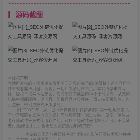
源码截图
©
版权声明
本站所发布的一切资源仅限用于学习和研究目的;不得将上述内容用于
商业或者非法用途，否则，一切后果请用户自负。本站信息来自网
络，版权争议与本站无关。您必须在下载后的24个小时之内，从您的
电脑中彻底删除上述内容。如果您喜欢该程序，请支持正版软件，购
买注册，得到更好的正版服务。
附:二00二年一月一日《计算机软件保护条例》第十七条规定:为
了学习和研究软件内含的设计思想和原理，通过安装、显示、传输或
者存储软件等方式使用软件的，可以不经软件著作权人许可，不向其
支付报酬!鉴于此，也希望大家按此说明研究软件!
一、本站致力于为软件爱好者提供国内外软件开发技术和软件共
享，着力为用户提供优资资源。