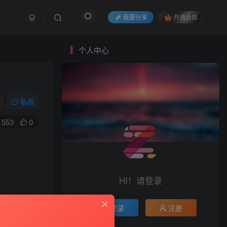
我要分享
开通会员
个人中心
私信
553
0
HI！请登录
登录
注册