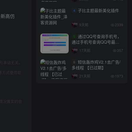
子比主题最新美化插件
4
9天前
2339
通过QQ号查询手机号，
5
通过手机号查询QQ号最新
网站源码
17天前
357
短信轰炸鸡V2.1去广告/
6
与本站无关。
多线程 【已过期】
等方式使用软
21天前
1973
情况属实的会