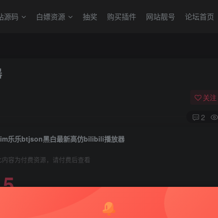
站源码
白嫖资源
抽奖
购买插件
网站靓号
论坛首页
器
关注
2
Tim乐乐btjson黑白最新高仿bilibili播放器
此内容为付费资源，请付费后查看
5
99
￥
￥
免费
赞助用户
超级赞助