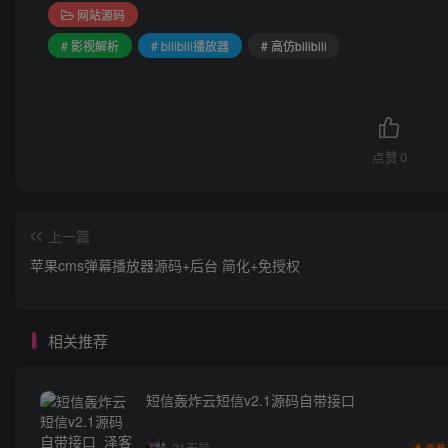
网站源码
# 影视解析
# bilibili播放器
# 高仿bilibili
点赞
0
上一篇
苹果cms弹幕播放器源码+后台 简化+免授权
相关推荐
短信轰炸云短信v2.1源码自带接口
21天前