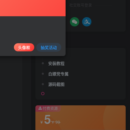
社交账号登录
录购买
文章目录
头像框
抽奖活动
安装教程
白嫖党专属
源码截图
付费资源
5
99
￥
￥