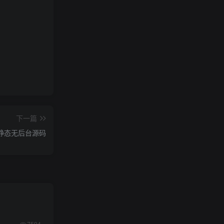
下一篇
l静态无后台源码
7594