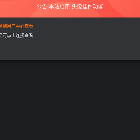
1.5
￥
公告:本站启用 头像挂件功能
登
要可到用户中心查看
需要可点击连接查看