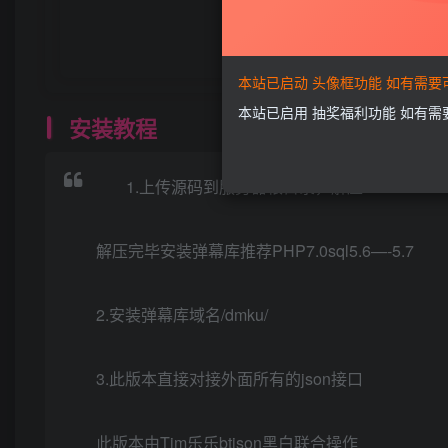
本站已启动 头像框功能 如有需
本站已启用 抽奖福利功能 如有
安装教程
1.上传源码到服务器根目录，解压
解压完毕安装弹幕库推荐PHP7.0sql5.6—-5.7
2.安装弹幕库域名/dmku/
3.此版本直接对接外面所有的json接口
此版本由Tim乐乐btjson黑白联合操作