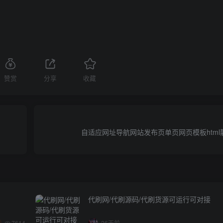
赞赏
分享
收藏
自适应网址导航网站发布页单页网页模板htm
代刷网/代刷源码/代刷货源可运行可对接
7614
26天前