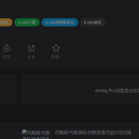
l缩略图
# zibll主题
# zibll缩略图美化
# zibll美化
赞赏
分享
收藏
1
emlog Pro动态百
代刷网/代刷源码/代刷货源可运行可对接