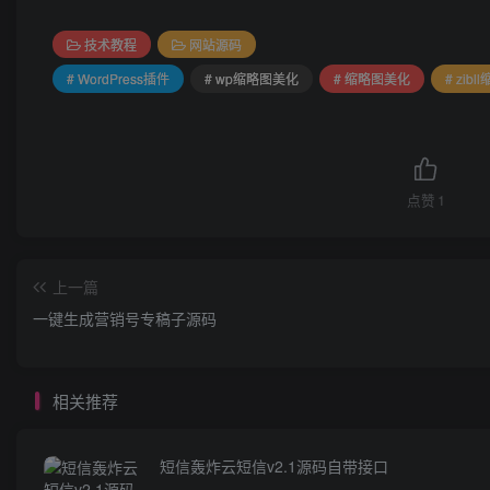
技术教程
网站源码
# WordPress插件
# wp缩略图美化
# 缩略图美化
# zibl
点赞
1
上一篇
一键生成营销号专稿子源码
相关推荐
短信轰炸云短信v2.1源码自带接口