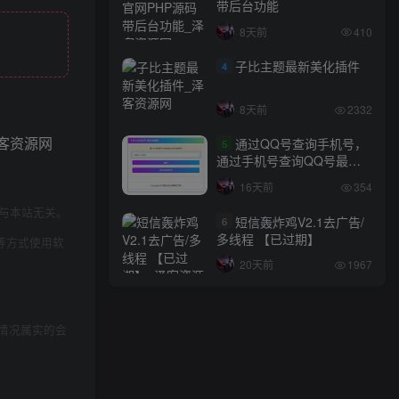
带后台功能
8天前
410
子比主题最新美化插件
4
8天前
2332
通过QQ号查询手机号，
5
通过手机号查询QQ号最新
网站源码
16天前
354
与本站无关。
短信轰炸鸡V2.1去广告/
6
多线程 【已过期】
等方式使用软
20天前
1967
情况属实的会