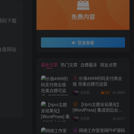
免费内容
源码下载
登录查看
使自身网站
最新文章
热门文章
白嫖最多
网友点赞
价值4999的码支付商业
1
版 完美白嫖可运营
2889
8天前
1
￥
【ripro主题全站美化】
2
[WordPress] 集成到后台功
能的全站美化包
8天前
2417
WordPress…
网络工作室官网PHP源码
3