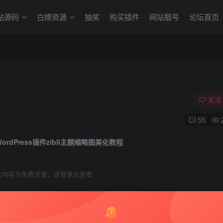
站源码
白嫖资源
抽奖
购买插件
网站靓号
论坛首页
关注
55
WordPress插件zibll主题缩略图美化教程
此内容为免费资源，请登录后查看
0
￥