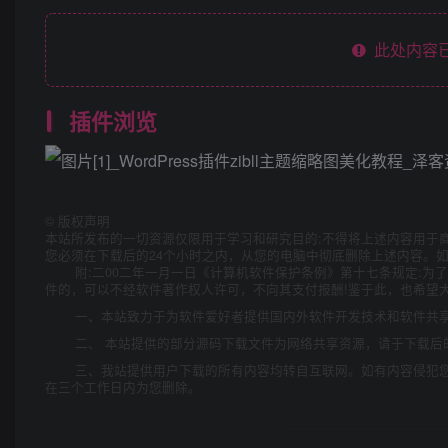
此处内容已
插件浏览
©
版权声明
本站所发布的一切资源仅限用于学习和研究目的;不得将上述内容用于
您必须在下载后的24个小时之内，从您的电脑中彻底删除上述内容。
附:二00二年一月一日《计算机软件保护条例》第十七条规定:
件的，可以不经软件著作权人许可，不向其支付报酬!鉴于此，也希望大
一、本站致力于为软件爱好者提供国内外软件开发技术和软件共
二、 本站提供的部分源码下载文件为网络共享资源，请于下载后
三、我站提供用户下载的所有内容均转自互联网。如有内容侵犯
在三个工作日内为您删除。