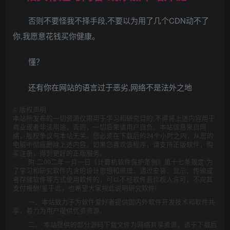
否则不要怪我不择手段,不要以为用了几个CDN动不了
你,我愿意花钱买你健康。
懂？
还有你在网站的语言过于恶劣,网络不是法外之地
©
版权声明
本站所发布的一切资源仅限用于学习和研究目的;不得将上述内容用于
商业或者非法用途，否则，一切后果请用户自负。本站信息来自网
络，版权争议与本站无关。您必须在下载后的24个小时之内，从您的
电脑中彻底删除上述内容。如果您喜欢该程序，请支持正版软件，购
买注册，得到更好的正版服务。
附:二00二年一月一日《计算机软件保护条例》第十七条规定:为
了学习和研究软件内含的设计思想和原理，通过安装、显示、传输或
者存储软件等方式使用软件的，可以不经软件著作权人许可，不向其
支付报酬!鉴于此，也希望大家按此说明研究软件!
一、本站致力于为软件爱好者提供国内外软件开发技术和软件共
享，着力为用户提供优资资源。
二、 本站提供的部分源码下载文件为网络共享资源，请于下载后