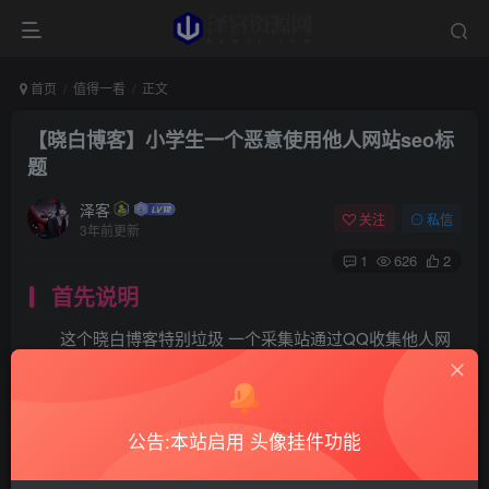
首页
值得一看
正文
【晓白博客】小学生一个恶意使用他人网站seo标
题
泽客
关注
私信
3年前更新
1
626
2
首先说明
这个晓白博客特别垃圾 一个采集站通过QQ收集他人网
站seo关键词标题 通过文章方式发布到他的晓白博客
在QQ交流群中他是众所周知的傻逼
公告:本站启用 头像挂件功能
我已经通知过你 让你下了本站 标题与介绍 你不改，我