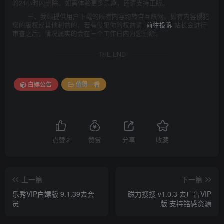
的24小时内删除。如需体验更多乐趣，还请支持正版。
三、我站提供用户下载的所有内容均转自互联网。如有内容侵犯
您的版权或其他利益的，若有侵犯你的权益请:
前往投诉
站长会进行
审查之后，情况属实的会在三个工作日内为您删除。
THE END
白嫖公告
值得一看
点赞
2
赞赏
分享
收藏
上一篇
下一篇
乐秀VIP白嫖版 9.1.39去会
磁力搜搜 v1.0.3 去广告VIP
员
版 支持铭感资源