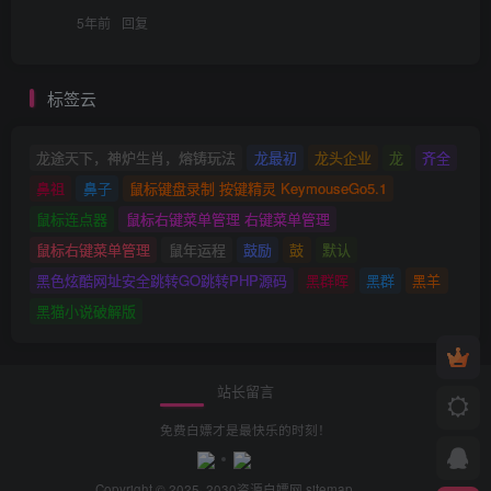
5年前
回复
标签云
龙途天下，神炉生肖，熔铸玩法
龙最初
龙头企业
龙
齐全
鼻祖
鼻子
鼠标键盘录制 按键精灵 KeymouseGo5.1
鼠标连点器
鼠标右键菜单管理 右键菜单管理
鼠标右键菜单管理
鼠年运程
鼓励
鼓
默认
黑色炫酷网址安全跳转GO跳转PHP源码
黑群晖
黑群
黑羊
黑猫小说破解版
站长留言
免费白嫖才是最快乐的时刻！
Copyright © 2025· 2030
资源白嫖网
sitemap