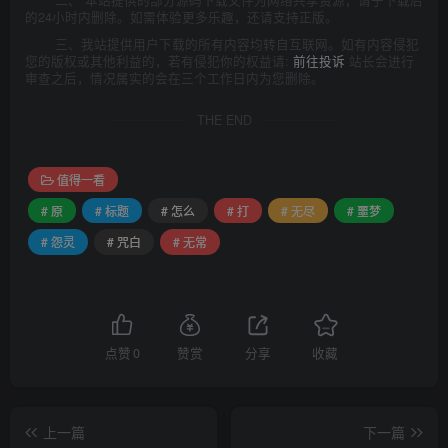
二、 本站提供的部分源码下载文件为网络共享资源，请于下载后
的24小时内删除。如需体验更多乐趣，还请支持正版。
三、我站提供用户下载的所有内容均转自互联网。如有内容侵犯
您的版权或其他利益的，若有侵犯你的权益请:
前往投诉
站长会进行
审查之后，情况属实的会在三个工作日内为您删除。
THE END
值得一看
# 原
# 标题
# 怎么
# 打
# 无尽
# 噩梦
# 怨灵
# 咒白
# 无常
点赞
0
赞赏
分享
收藏
上一篇
下一篇