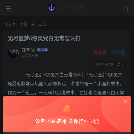
首页
值得一看
正文
无尽噩梦5怨灵咒白无常怎么打
泽客
关注
私信
4年前发布
0
26
0
无尽噩梦5怨灵咒白无常怎么打?无尽噩梦5怨灵咒
是最近非常火热国风恐怖游戏，讲述的是一个小渔村故事，
作为一个道士，一路斩妖除魔故事，在探索过程遇到白无常
的时候怎么打，很多玩家都不知道，小编已经总结出来了，
一起来看看吧。
公告:本站启用 头像挂件功能
1、近身打，符不推荐玄冰符，白无常不像黑无常好