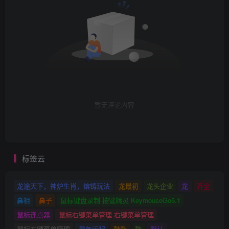
暂无评论内容
标签云
龙途天下，神炉生肖，熔铸玩法
龙最初
龙头企业
龙
齐全
鼻祖
鼻子
鼠标键盘录制 按键精灵 KeymouseGo5.1
鼠标连点器
鼠标右键菜单管理 右键菜单管理
鼠标右键菜单管理
鼠年运程
鼓励
鼓
默认