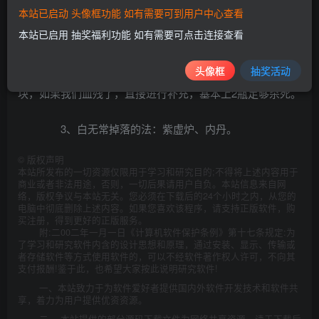
控制。
本站已启动 头像框功能 如有需要可到用户中心查看
本站已启用 抽奖福利功能 如有需要可点击连接查看
头像框
抽奖活动
2、直接无脑近身打，白无常血不厚，打几下掉一大
块，如果我们血残了，直接进行补充，基本上2瓶足够杀死。
3、白无常掉落的法：紫虚炉、内丹。
©
版权声明
本站所发布的一切资源仅限用于学习和研究目的;不得将上述内容用于
商业或者非法用途，否则，一切后果请用户自负。本站信息来自网
络，版权争议与本站无关。您必须在下载后的24个小时之内，从您的
电脑中彻底删除上述内容。如果您喜欢该程序，请支持正版软件，购
买注册，得到更好的正版服务。
附:二00二年一月一日《计算机软件保护条例》第十七条规定:为
了学习和研究软件内含的设计思想和原理，通过安装、显示、传输或
者存储软件等方式使用软件的，可以不经软件著作权人许可，不向其
支付报酬!鉴于此，也希望大家按此说明研究软件!
一、本站致力于为软件爱好者提供国内外软件开发技术和软件共
享，着力为用户提供优资资源。