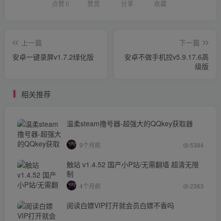
点赞
0
赞赏
分享
收藏
上一篇
下一篇
安卓一键录屏v1.7.2绿化版
安卓不做手机控v5.9.17.6高
级版
相关推荐
温柔steam撸号器-超强大的QQkey获取器
9个月前
5384
触站 v1.4.52 国产小P站/无需翻墙 超清无限
制
4个月前
2363
阅读白嫖VIP打开就会员白嫖不香吗