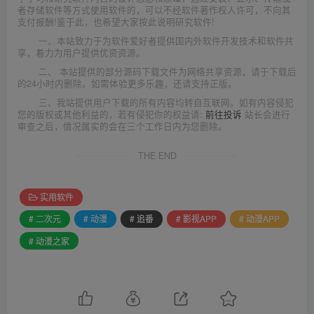
者存储软件等方式使用软件的，可以不经软件著作权人许可，不向其
支付报酬!鉴于此，也希望大家按此说明研究软件!
一、本站致力于为软件爱好者提供国内外软件开发技术和软件共
享，着力为用户提供优资资源。
二、 本站提供的部分源码下载文件为网络共享资源，请于下载后
的24小时内删除。如需体验更多乐趣，还请支持正版。
三、我站提供用户下载的所有内容均转自互联网。如有内容侵犯
您的版权或其他利益的，若有侵犯你的权益请:
前往投诉
站长会进行
审查之后，情况属实的会在三个工作日内为您删除。
THE END
实用软件
# 二次元
# 动漫
# 追番
# 影视APP
# 动漫APP
# 动漫之家