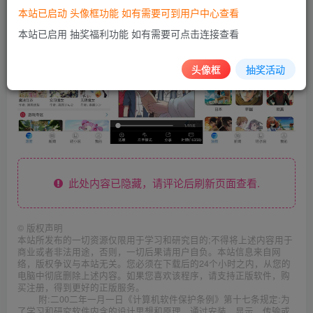
本站已启动 头像框功能 如有需要可到用户中心查看
本站已启用 抽奖福利功能 如有需要可点击连接查看
头像框
抽奖活动
此处内容已隐藏，请评论后刷新页面查看.
©
版权声明
本站所发布的一切资源仅限用于学习和研究目的;不得将上述内容用于
商业或者非法用途，否则，一切后果请用户自负。本站信息来自网
络，版权争议与本站无关。您必须在下载后的24个小时之内，从您的
电脑中彻底删除上述内容。如果您喜欢该程序，请支持正版软件，购
买注册，得到更好的正版服务。
附:二00二年一月一日《计算机软件保护条例》第十七条规定:为
了学习和研究软件内含的设计思想和原理，通过安装、显示、传输或