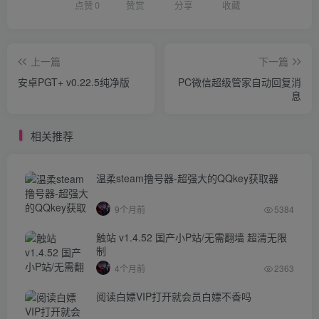
点赞
0
赞赏
分享
收藏
上一篇
下一篇
安卓PGT+ v0.22.5纯净版
PC微信超级管家自动回复消
息
相关推荐
温柔steam撸号器-超强大的QQkey获取器
9个月前
5384
触站 v1.4.52 国产小P站/无需翻墙 超清无限
制
4个月前
2363
阅读白嫖VIP打开就会员白嫖不香吗