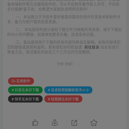
者存储软件等方式使用软件的，可以不经软件著作权人许可，不向其
支付报酬!鉴于此，也希望大家按此说明研究软件!
一、本站致力于为软件爱好者提供国内外软件开发技术和软件共
享，着力为用户提供优资资源。
二、 本站提供的部分源码下载文件为网络共享资源，请于下载后
的24小时内删除。如需体验更多乐趣，还请支持正版。
三、我站提供用户下载的所有内容均转自互联网。如有内容侵犯
您的版权或其他利益的，若有侵犯你的权益请:
前往投诉
站长会进行
审查之后，情况属实的会在三个工作日内为您删除。
THE END
实用软件
# 抖音无水印下载
# 安卓短视频解析助手v1.0
# 快手无水印下载
# 短视频无水印下载