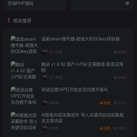
页端PHP源码
单
相关推荐
温柔steam撸号器-超强大的QQkey获取器
9个月前
5384
触站 v1.4.52 国产小P站/无需翻墙 超清无限
制
4个月前
2363
阅读白嫖VIP打开就会员白嫖不香吗
2151
4年前
免费
AI智能内容采集软件 导入关键词自动采集相
关文章内容
1853
5年前
免费