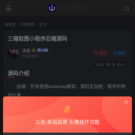
首页
实用软件
正文
三端取图小程序后端源码
泽客
关注
私信
3年前发布
0
14
0
源码介绍
后端：开发使用bootstrap框架，源码无加密，程序中预
留位置，
可拓展为支持创作者入驻取图小程序，接口使用json传
送数据，未进行加密。
公告:本站启用 头像挂件功能
前端：三端程序使用uniapp开发，前端源码中仅上传了