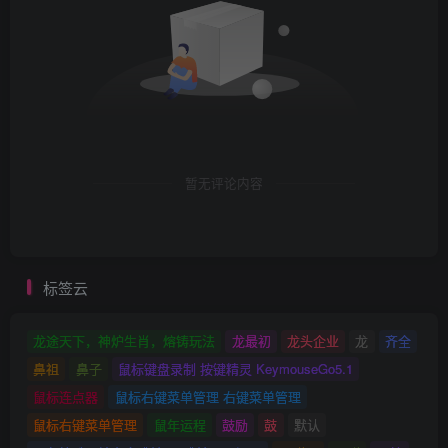
暂无评论内容
标签云
龙途天下，神炉生肖，熔铸玩法
龙最初
龙头企业
龙
齐全
鼻祖
鼻子
鼠标键盘录制 按键精灵 KeymouseGo5.1
鼠标连点器
鼠标右键菜单管理 右键菜单管理
鼠标右键菜单管理
鼠年运程
鼓励
鼓
默认