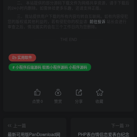
二、 本站提供的部分源码下载文件为网络共享资源，请于下载后
的24小时内删除。如需体验更多乐趣，还请支持正版。
三、我站提供用户下载的所有内容均转自互联网。如有内容侵犯
您的版权或其他利益的，若有侵犯你的权益请:
前往投诉
站长会进行
审查之后，情况属实的会在三个工作日内为您删除。
THE END
实用软件
# 小程序后端源码 取图小程序源码 小程序源码
点赞
0
赞赏
分享
收藏
上一篇
下一篇
最新可用版PanDownload网
PHP表白情侣恋爱表白纪念