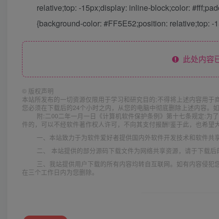
relative;top: -15px;display: inline-block;color: #fff;pad
{background-color: #FF5E52;position: relative;top: -15
此处内容已
©
版权声明
本站所发布的一切资源仅限用于学习和研究目的;不得将上述内容用于
您必须在下载后的24个小时之内，从您的电脑中彻底删除上述内容。
附:二00二年一月一日《计算机软件保护条例》第十七条规定:
件的，可以不经软件著作权人许可，不向其支付报酬!鉴于此，也希望大
一、本站致力于为软件爱好者提供国内外软件开发技术和软件共
二、 本站提供的部分源码下载文件为网络共享资源，请于下载后
三、我站提供用户下载的所有内容均转自互联网。如有内容侵犯
在三个工作日内为您删除。