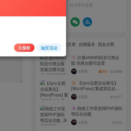
社交账号登录
最新文章
热门文章
白嫖最多
网友点赞
头像框
抽奖活动
价值4999的码支付商业
1
版 完美白嫖可运营
2888
6天前
1
￥
【ripro主题全站美化】
2
[WordPress] 集成到后台功
能的全站美化包
6天前
2417
WordPress…
网络工作室官网PHP源码
3
带后台功能
6天前
410