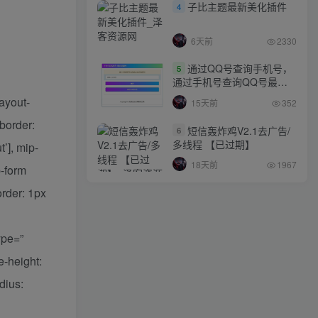
子比主题最新美化插件
4
6天前
2330
通过QQ号查询手机号，
5
通过手机号查询QQ号最新
网站源码
layout-
15天前
352
{border:
短信轰炸鸡V2.1去广告/
6
多线程 【已过期】
’], mip-
18天前
1967
p-form
order: 1px
ype=”
e-height:
dius: