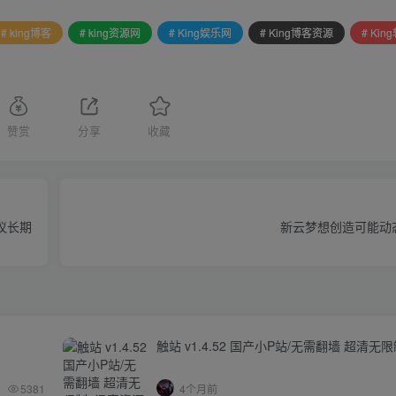
# king博客
# king资源网
# King娱乐网
# King博客资源
# Ki
赞赏
分享
收藏
协议长期
新云梦想创造可能动态
触站 v1.4.52 国产小P站/无需翻墙 超清无
5381
4个月前