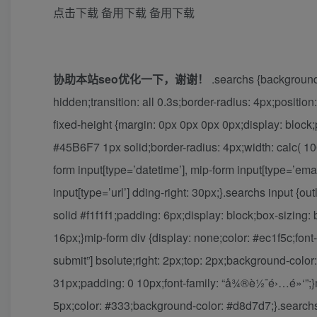
点击下载
备用下载
备用下载
协助本站seo优化一下，谢谢！
.searchs {background
hidden;transition: all 0.3s;border-radius: 4px;positio
fixed-height {margin: 0px 0px 0px 0px;display: block;po
#45B6F7 1px solid;border-radius: 4px;width: calc( 100%
form input[type=’datetime’], mip-form input[type=’emai
input[type=’url’] dding-right: 30px;}.searchs input {ou
solid #f1f1f1;padding: 6px;display: block;box-sizing: 
16px;}mip-form div {display: none;color: #ec1f5c;font-
submit”] bsolute;right: 2px;top: 2px;background-color:
31px;padding: 0 10px;font-family: “å¾®è½¯é›…é»‘”;}mi
5px;color: #333;background-color: #d8d7d7;}.searchs 