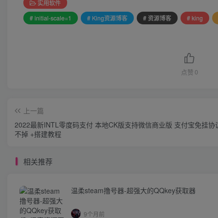
实用软件
# initial-scale=1
# King资源博客
# 资源博客
# king
点赞
0
上一篇
2022最新INTL零度码支付 本地CK版支持微信商业版 支付宝免挂
不掉 +搭建教程
相关推荐
温柔steam撸号器-超强大的QQkey获取器
9个月前