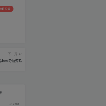
ng软件资源
下一篇
html导航源码
限制
2361