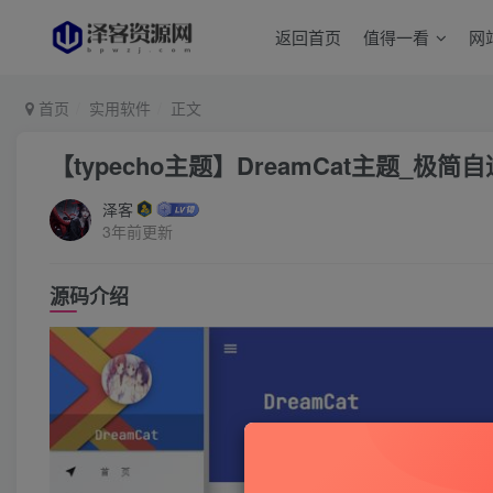
返回首页
值得一看
网
首页
实用软件
正文
【typecho主题】DreamCat主题_极
泽客
3年前更新
源码介绍