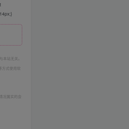
t
 14px;}
与本站无关。
等方式使用软
情况属实的会