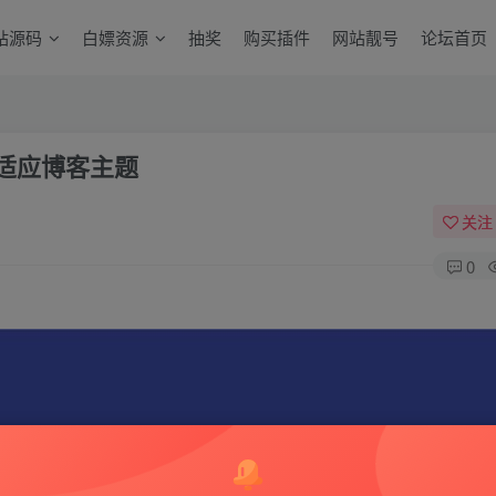
站源码
白嫖资源
抽奖
购买插件
网站靓号
论坛首页
简自适应博客主题
关注
0