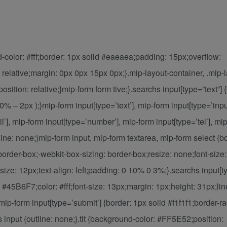
-color: #fff;border: 1px solid #eaeaea;padding: 15px;overflow:
n: relative;margin: 0px 0px 15px 0px;}.mip-layout-container, .mip-
sition: relative;}mip-form form tive;}.searchs input[type=”text”] 
 – 2px );}mip-form input[type=’text’], mip-form input[type=’input
l’], mip-form input[type=’number’], mip-form input[type=’tel’], mi
tline: none;}mip-form input, mip-form textarea, mip-form select {b
border-box;-webkit-box-sizing: border-box;resize: none;font-size:
size: 12px;text-align: left;padding: 0 10% 0 3%;}.searchs input[t
 #45B6F7;color: #fff;font-size: 13px;margin: 1px;height: 31px;lin
p-form input[type=’submit’] {border: 1px solid #f1f1f1;border-ra
input {outline: none;}.tit {background-color: #FF5E52;position: