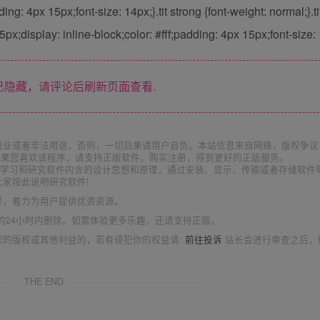
ding: 4px 15px;font-size: 14px;}.tit strong {font-weight: normal;}.ti
px;display: inline-block;color: #fff;padding: 4px 15px;font-size:
隐藏，请评论后刷新页面查看.
商业或者非法用途，否则，一切后果请用户自负。本站信息来自网络，版权争议
如果您喜欢该程序，请支持正版软件，购买注册，得到更好的正版服务。
为了学习和研究软件内含的设计思想和原理，通过安装、显示、传输或者存储软件
家按此说明研究软件!
享，着力为用户提供优资资源。
的24小时内删除。如需体验更多乐趣，还请支持正版。
您的版权或其他利益的，若有侵犯你的权益请:
前往投诉
站长会进行审查之后，
THE END