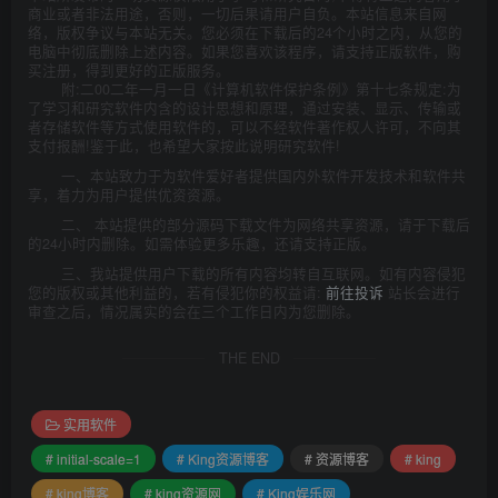
商业或者非法用途，否则，一切后果请用户自负。本站信息来自网
络，版权争议与本站无关。您必须在下载后的24个小时之内，从您的
电脑中彻底删除上述内容。如果您喜欢该程序，请支持正版软件，购
买注册，得到更好的正版服务。
附:二00二年一月一日《计算机软件保护条例》第十七条规定:为
了学习和研究软件内含的设计思想和原理，通过安装、显示、传输或
者存储软件等方式使用软件的，可以不经软件著作权人许可，不向其
支付报酬!鉴于此，也希望大家按此说明研究软件!
一、本站致力于为软件爱好者提供国内外软件开发技术和软件共
享，着力为用户提供优资资源。
二、 本站提供的部分源码下载文件为网络共享资源，请于下载后
的24小时内删除。如需体验更多乐趣，还请支持正版。
三、我站提供用户下载的所有内容均转自互联网。如有内容侵犯
您的版权或其他利益的，若有侵犯你的权益请:
前往投诉
站长会进行
审查之后，情况属实的会在三个工作日内为您删除。
THE END
实用软件
# initial-scale=1
# King资源博客
# 资源博客
# king
# king博客
# king资源网
# King娱乐网