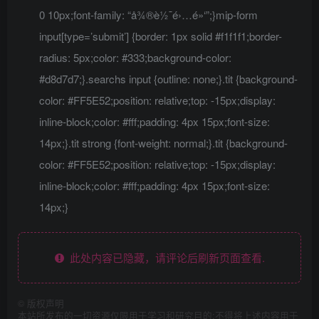
0 10px;font-family: “å¾®è½¯é›…é»‘”;}mip-form
input[type=’submit’] {border: 1px solid #f1f1f1;border-
radius: 5px;color: #333;background-color:
#d8d7d7;}.searchs input {outline: none;}.tit {background-
color: #FF5E52;position: relative;top: -15px;display:
inline-block;color: #fff;padding: 4px 15px;font-size:
14px;}.tit strong {font-weight: normal;}.tit {background-
color: #FF5E52;position: relative;top: -15px;display:
inline-block;color: #fff;padding: 4px 15px;font-size:
14px;}
此处内容已隐藏，请评论后刷新页面查看.
©
版权声明
本站所发布的一切资源仅限用于学习和研究目的;不得将上述内容用于