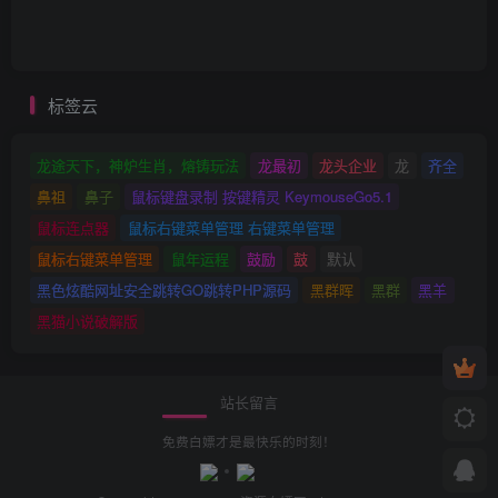
标签云
龙途天下，神炉生肖，熔铸玩法
龙最初
龙头企业
龙
齐全
鼻祖
鼻子
鼠标键盘录制 按键精灵 KeymouseGo5.1
鼠标连点器
鼠标右键菜单管理 右键菜单管理
鼠标右键菜单管理
鼠年运程
鼓励
鼓
默认
黑色炫酷网址安全跳转GO跳转PHP源码
黑群晖
黑群
黑羊
黑猫小说破解版
站长留言
免费白嫖才是最快乐的时刻！