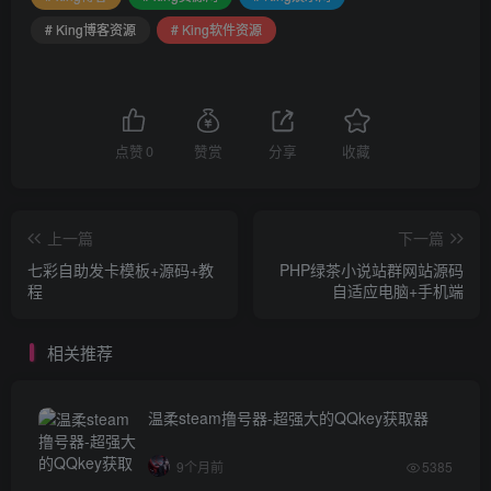
# King博客资源
# King软件资源
点赞
0
赞赏
分享
收藏
上一篇
下一篇
七彩自助发卡模板+源码+教
PHP绿茶小说站群网站源码
程
自适应电脑+手机端
相关推荐
温柔steam撸号器-超强大的QQkey获取器
9个月前
5385