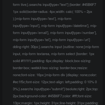
form tive;}.searchs input[type=”text”] {border: #45B6F7
1px solid;border-radius: 4px;width: calc( 100% – 2px
);}mip-form input[type=’text’], mip-form
input[type=’input’], mip-form input[type=’datetime’], mip-
form input[type=’email’], mip-form input[type=’number’],
mip-form input[type=’tel’], mip-form input[type=’url’]
dding-right: 30px;}.searchs input {outline: none;}mip-form
input, mip-form textarea, mip-form select {border: 1px
solid #f1f1f1;padding: 6px;display: block;box-sizing:
border-box;-webkit-box-sizing: border-box;resize:
none;font-size: 16px;}mip-form div {display: none;color:
#ec1f5c;font-size: 12px;text-align: left;padding: 0 10% 0
3%;}.searchs input[type=”submit”] bsolute;right: 2px;top:
2px;background-color: #45B6F7;color: #fff;font-size:
13px;margin: 1px;height: 31px;line-height: 31px;padding: