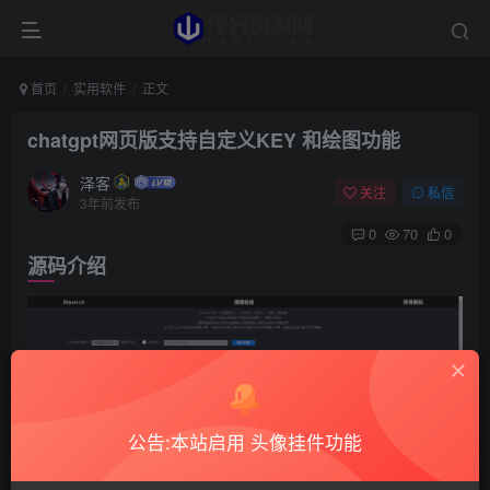
首页
实用软件
正文
chatgpt网页版支持自定义KEY 和绘图功能
泽客
关注
私信
3年前发布
0
70
0
源码介绍
公告:本站启用 头像挂件功能