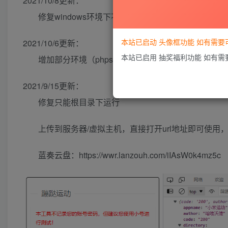
2021/10/8更新：
修复windows环境下不能提交
本站已启动 头像框功能 如有需
2021/10/6更新：
本站已启用 抽奖福利功能 如有
增加部分环境（phpstudy）获取不到跳转网址而引
2021/9/15更新：
修复只能根目录下运行
上传到服务器/虚拟主机，直接打开url地址即可使用，审
蓝奏云盘：https://wwr.lanzouh.com/iIAsW0k4mz5c