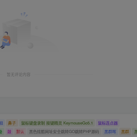
暂无评论内容
祖
鼻子
鼠标键盘录制 按键精灵 KeymouseGo5.1
鼠标连点器
励
鼓
默认
黑色炫酷网址安全跳转GO跳转PHP源码
黑群晖
黑群