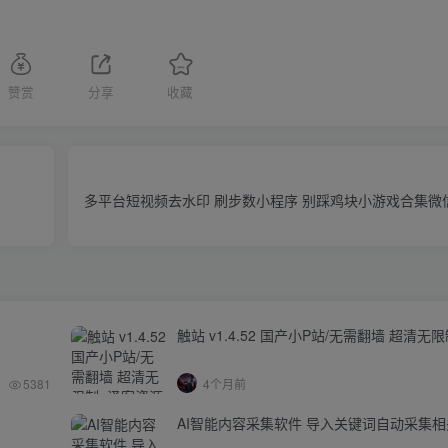
赞赏
分享
收藏
多平台短视频去水印 刷步数小程序 别踩鸡块小游戏合集微
触站 v1.4.52 国产小P站/无需翻墙 超清无
5381
4个月前
AI智能内容采集软件 导入关键词自动采集