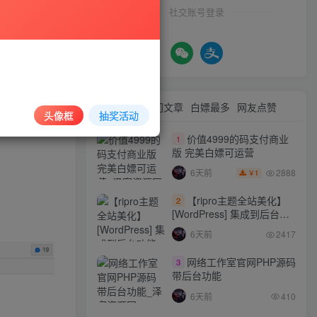
社交账号登录
最新文章
热门文章
白嫖最多
网友点赞
头像框
抽奖活动
价值4999的码支付商业
1
版 完美白嫖可运营
2888
6天前
1
￥
【ripro主题全站美化】
2
[WordPress] 集成到后台功
能的全站美化包
6天前
2417
WordPress…
网络工作室官网PHP源码
3
带后台功能
6天前
410