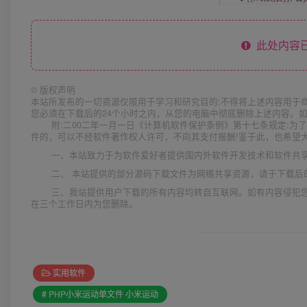
此处内容已
©
版权声明
本站所发布的一切资源仅限用于学习和研究目的;不得将上述内容用于
您必须在下载后的24个小时之内，从您的电脑中彻底删除上述内容。
附:二00二年一月一日《计算机软件保护条例》第十七条规定:
件的，可以不经软件著作权人许可，不向其支付报酬!鉴于此，也希望大
一、本站致力于为软件爱好者提供国内外软件开发技术和软件共
二、 本站提供的部分源码下载文件为网络共享资源，请于下载后
三、我站提供用户下载的所有内容均转自互联网。如有内容侵犯
在三个工作日内为您删除。
实用软件
# PHP小米运动单文件 小米运动