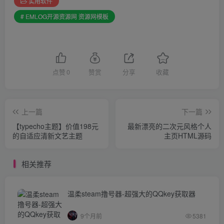
实用软件
# EMLOG开源资源网 资源网模板
点赞
0
赞赏
分享
收藏
上一篇
下一篇
【typecho主题】价值198元
最新漂亮的二次元风格个人
的自适应清新文艺主题
主页HTML源码
相关推荐
温柔steam撸号器-超强大的QQkey获取器
9个月前
5381