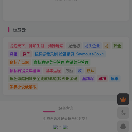
标签云
龙途天下，神炉生肖，熔铸玩法
龙最初
龙头企业
龙
齐全
鼻祖
鼻子
鼠标键盘录制 按键精灵 KeymouseGo5.1
鼠标连点器
鼠标右键菜单管理 右键菜单管理
鼠标右键菜单管理
鼠年运程
鼓励
鼓
默认
黑色炫酷网址安全跳转GO跳转PHP源码
黑群晖
黑群
黑羊
黑猫小说破解版
站长留言
免费白嫖才是最快乐的时刻！