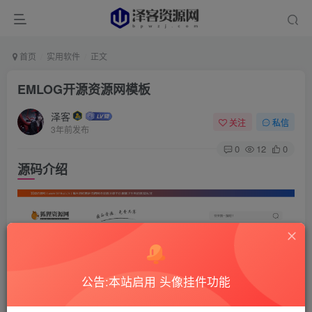
首页
实用软件
正文
EMLOG开源资源网模板
泽客
关注
私信
3年前发布
0
12
0
源码介绍
公告:本站启用 头像挂件功能