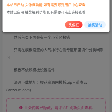
本站已启动 头像框功能 如有需要可到用户中心查看
使用说明
本站已启用 抽奖福利功能 如有需要可点击连接查看
先运行模板目录下文件初始化 域
名/content/templates/weike/update.php
头像框
抽奖活动
然后首页下面会有一个小分区报错
只需在模板设置的人气排行右侧专区那里填个分类id即
可
模板不依赖模板设置插件
源码下载地址：樱花资源网模板.zip – 蓝奏云
(lanzoum.com)
此处内容已隐藏，请评论后刷新页面查看.