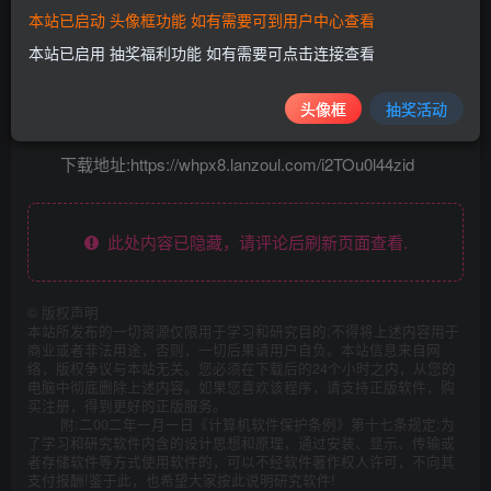
本站已启动 头像框功能 如有需要可到用户中心查看
本站已启用 抽奖福利功能 如有需要可点击连接查看
头像框
抽奖活动
下载地址:https://whpx8.lanzoul.com/i2TOu0l44zid
此处内容已隐藏，请评论后刷新页面查看.
©
版权声明
本站所发布的一切资源仅限用于学习和研究目的;不得将上述内容用于
商业或者非法用途，否则，一切后果请用户自负。本站信息来自网
络，版权争议与本站无关。您必须在下载后的24个小时之内，从您的
电脑中彻底删除上述内容。如果您喜欢该程序，请支持正版软件，购
买注册，得到更好的正版服务。
附:二00二年一月一日《计算机软件保护条例》第十七条规定:为
了学习和研究软件内含的设计思想和原理，通过安装、显示、传输或
者存储软件等方式使用软件的，可以不经软件著作权人许可，不向其
支付报酬!鉴于此，也希望大家按此说明研究软件!