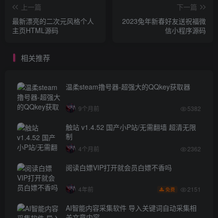
上一篇
下一篇
最新漂亮的二次元风格个人
2023兔年新春好友送祝福微
主页HTML源码
信小程序源码
相关推荐
温柔steam撸号器-超强大的QQkey获取器
9个月前
5382
触站 v1.4.52 国产小P站/无需翻墙 超清无限
制
4个月前
2362
阅读白嫖VIP打开就会员白嫖不香吗
2151
4年前
免费
AI智能内容采集软件 导入关键词自动采集相
关文章内容