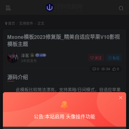
首页
实用软件
正文
Mxone模板2023修复版_精美自适应苹果V10影视
模板主题
泽客
关注
私信
3年前发布
0
34
0
源码介绍
此模板比较简洁漂亮，支持黑暗/日间模式，自适应苹果
CMS V10版本影视模板主题。
公告:本站启用 头像挂件功能