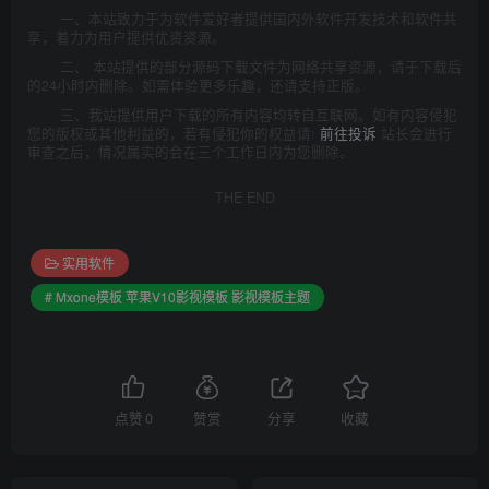
一、本站致力于为软件爱好者提供国内外软件开发技术和软件共
享，着力为用户提供优资资源。
二、 本站提供的部分源码下载文件为网络共享资源，请于下载后
的24小时内删除。如需体验更多乐趣，还请支持正版。
三、我站提供用户下载的所有内容均转自互联网。如有内容侵犯
您的版权或其他利益的，若有侵犯你的权益请:
前往投诉
站长会进行
审查之后，情况属实的会在三个工作日内为您删除。
THE END
实用软件
# Mxone模板 苹果V10影视模板 影视模板主题
点赞
0
赞赏
分享
收藏