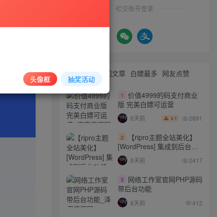
社交账号登录
最新文章
热门文章
白嫖最多
网友点赞
头像框
抽奖活动
价值4999的码支付商业
1
版 完美白嫖可运营
2891
8天前
1
￥
【ripro主题全站美化】
2
[WordPress] 集成到后台功
能的全站美化包
8天前
2417
WordPress…
网络工作室官网PHP源码
3
带后台功能
8天前
412