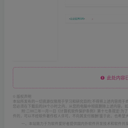
此处内容已
©
版权声明
本站所发布的一切资源仅限用于学习和研究目的;不得将上述内容用于
您必须在下载后的24个小时之内，从您的电脑中彻底删除上述内容。
附:二00二年一月一日《计算机软件保护条例》第十七条规定:
件的，可以不经软件著作权人许可，不向其支付报酬!鉴于此，也希望大
一、本站致力于为软件爱好者提供国内外软件开发技术和软件共