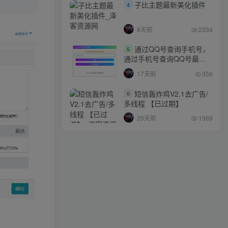
子比主题最新美化插件
4
8天前
2334
通过QQ号查询手机号，
5
通过手机号查询QQ号最新
网站源码
17天前
356
短信轰炸鸡V2.1去广告/
6
多线程 【已过期】
20天前
1969