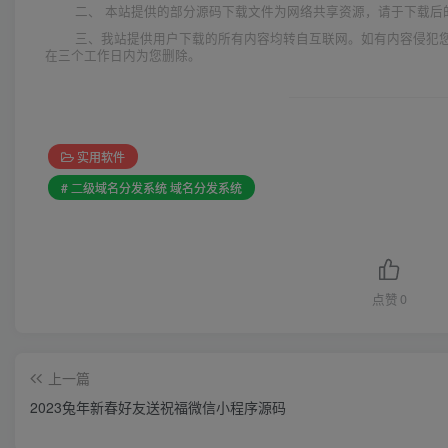
二、 本站提供的部分源码下载文件为网络共享资源，请于下载后
三、我站提供用户下载的所有内容均转自互联网。如有内容侵犯
在三个工作日内为您删除。
实用软件
# 二级域名分发系统 域名分发系统
点赞
0
上一篇
2023兔年新春好友送祝福微信小程序源码