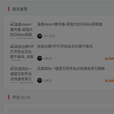
相关推荐
温柔steam撸号器-超强大的QQkey获取器
9个月前
阅读白嫖VIP打开就会员白嫖不香吗
4年前
免费
百度网址一键提交软件站点快速收录引蜘蛛
5年前
免费
评论
抢沙发