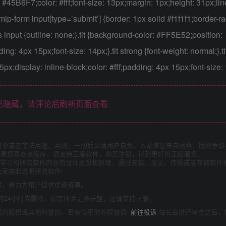
 #45B6F7;color: #fff;font-size: 13px;margin: 1px;height: 31px;lin
p-form input[type=’submit’] {border: 1px solid #f1f1f1;border-ra
input {outline: none;}.tit {background-color: #FF5E52;position:
ding: 4px 15px;font-size: 14px;}.tit strong {font-weight: normal;}.ti
px;display: inline-block;color: #fff;padding: 4px 15px;font-size:
隐藏，请评论后刷新页面查看.
商业或者非法用途，否则，一切后果请用户自负。本站信息来自网络，版权争议
如果您喜欢该程序，请支持正版软件，购买注册，得到更好的正版服务。
为了学习和研究软件内含的设计思想和原理，通过安装、显示、传输或者存储软件
家按此说明研究软件!
享，着力为用户提供优资资源。
的24小时内删除。如需体验更多乐趣，还请支持正版。
您的版权或其他利益的，若有侵犯你的权益请:
前往投诉
站长会进行审查之后，