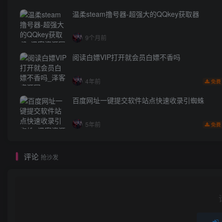
温柔steam撸号器-超强大的QQkey获取器
9个月前
阅读白嫖VIP打开就会员白嫖不香吗
4年前
免费
百度网址一键提交软件站点快速收录引蜘蛛
5年前
免费
评论
抢沙发