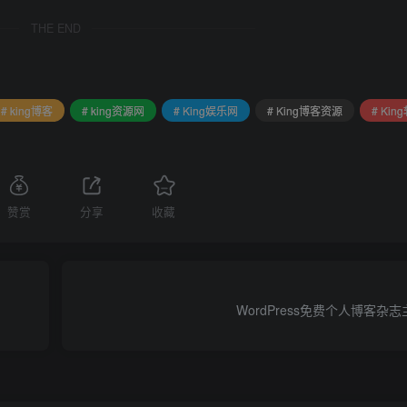
THE END
# king博客
# king资源网
# King娱乐网
# King博客资源
# Ki
赞赏
分享
收藏
WordPress免费个人博客杂志主题 