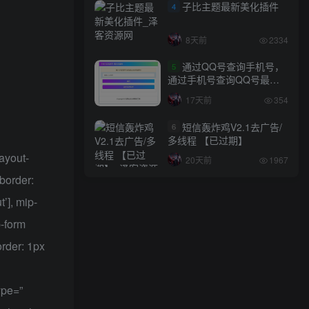
子比主题最新美化插件
4
8天前
2334
通过QQ号查询手机号，
5
通过手机号查询QQ号最新
网站源码
17天前
354
短信轰炸鸡V2.1去广告/
6
多线程 【已过期】
layout-
20天前
1967
{border:
’], mip-
p-form
order: 1px
ype=”