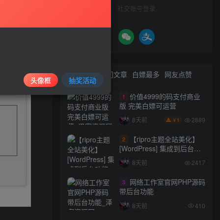
社交账号登录
最新文章
热门文章
白嫖最多
网友点赞
头像框
抽奖活动
价值4999的码支付商业
1
版 完美白嫖可运营
2889
8天前
1
￥
【ripro主题全站美化】
2
[WordPress] 集成到后台功
能的全站美化包
8天前
2417
WordPress…
网络工作室官网PHP源码
3
带后台功能
8天前
410