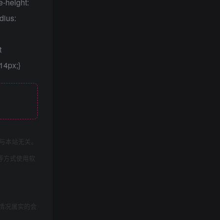
e-height:
dius:
t
 14px;}
与本站无关。
等方式使用软
情况属实的会