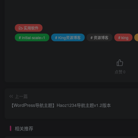
实用软件
# initial-scale=1
# King资源博客
# 资源博客
# king
点赞
0
上一篇
【WordPress导航主题】Haoz1234导航主题v1.2版本
相关推荐