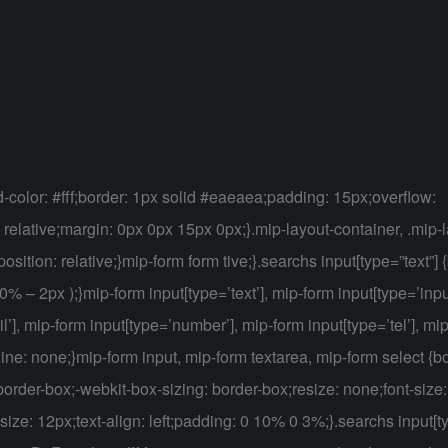
-color: #fff;border: 1px solid #eaeaea;padding: 15px;overflow:
n: relative;margin: 0px 0px 15px 0px;}.mip-layout-container, .mip-
sition: relative;}mip-form form tive;}.searchs input[type=”text”] 
 – 2px );}mip-form input[type=’text’], mip-form input[type=’input
l’], mip-form input[type=’number’], mip-form input[type=’tel’], mi
tline: none;}mip-form input, mip-form textarea, mip-form select {b
border-box;-webkit-box-sizing: border-box;resize: none;font-size:
size: 12px;text-align: left;padding: 0 10% 0 3%;}.searchs input[t