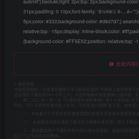
submit”] bsolute;right: 2px;top: 2px;background-color:
31px;padding: 0 10px;font-family: “å¾®è½¯é›…é»‘”;}mi
5px;color: #333;background-color: #d8d7d7;}.searchs 
relative;top: -15px;display: inline-block;color: #fff;pad
{background-color: #FF5E52;position: relative;top: -15
此处内容已
©
版权声明
本站所发布的一切资源仅限用于学习和研究目的;不得将上述内容用于
您必须在下载后的24个小时之内，从您的电脑中彻底删除上述内容。
附:二00二年一月一日《计算机软件保护条例》第十七条规定:
件的，可以不经软件著作权人许可，不向其支付报酬!鉴于此，也希望大
一、本站致力于为软件爱好者提供国内外软件开发技术和软件共
二、 本站提供的部分源码下载文件为网络共享资源，请于下载后
三、我站提供用户下载的所有内容均转自互联网。如有内容侵犯
在三个工作日内为您删除。