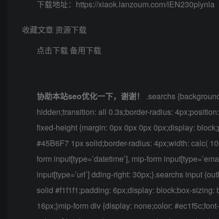
下载地址：
https://xiaok.lanzoum.com/iEN230plynla
收藏文章
资源下载
点击下载
备用下载
协助本站seo优化一下，谢谢！
.searchs {background
hidden;transition: all 0.3s;border-radius: 4px;positio
fixed-height {margin: 0px 0px 0px 0px;display: block;po
#45B6F7 1px solid;border-radius: 4px;width: calc( 100%
form input[type=’datetime’], mip-form input[type=’emai
input[type=’url’] dding-right: 30px;}.searchs input {ou
solid #f1f1f1;padding: 6px;display: block;box-sizing: 
16px;}mip-form div {display: none;color: #ec1f5c;font-