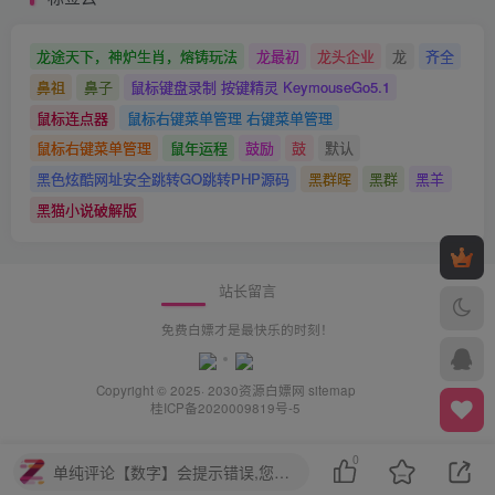
龙途天下，神炉生肖，熔铸玩法
龙最初
龙头企业
龙
齐全
鼻祖
鼻子
鼠标键盘录制 按键精灵 KeymouseGo5.1
鼠标连点器
鼠标右键菜单管理 右键菜单管理
鼠标右键菜单管理
鼠年运程
鼓励
鼓
默认
黑色炫酷网址安全跳转GO跳转PHP源码
黑群晖
黑群
黑羊
黑猫小说破解版
站长留言
免费白嫖才是最快乐的时刻！
Copyright © 2025· 2030
资源白嫖网
sitemap
桂ICP备2020009819号-5
0
单纯评论【数字】会提示错误,您需要评论【中文+数字】或【中文】