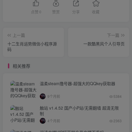
点赞
0
赞赏
分享
收藏
上一篇
下一篇
十二生肖运势微信小程序源
一款酷黑风个人引导页
码
相关推荐
温柔steam撸号器-超强大的QQkey获取器
9个月前
5384
触站 v1.4.52 国产小P站/无需翻墙 超清无限
制
4个月前
2363