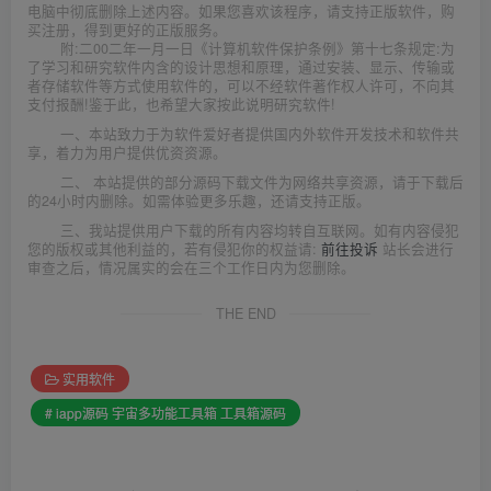
电脑中彻底删除上述内容。如果您喜欢该程序，请支持正版软件，购
买注册，得到更好的正版服务。
附:二00二年一月一日《计算机软件保护条例》第十七条规定:为
了学习和研究软件内含的设计思想和原理，通过安装、显示、传输或
者存储软件等方式使用软件的，可以不经软件著作权人许可，不向其
支付报酬!鉴于此，也希望大家按此说明研究软件!
一、本站致力于为软件爱好者提供国内外软件开发技术和软件共
享，着力为用户提供优资资源。
二、 本站提供的部分源码下载文件为网络共享资源，请于下载后
的24小时内删除。如需体验更多乐趣，还请支持正版。
三、我站提供用户下载的所有内容均转自互联网。如有内容侵犯
您的版权或其他利益的，若有侵犯你的权益请:
前往投诉
站长会进行
审查之后，情况属实的会在三个工作日内为您删除。
THE END
实用软件
# iapp源码 宇宙多功能工具箱 工具箱源码