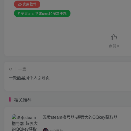
实用软件
# 苹果cms 苹果cms10魔加主题
点赞
0
上一篇
一款酷黑风个人引导页
相关推荐
温柔steam撸号器-超强大的QQkey获取器
9个月前