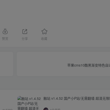
赞赏
分享
收藏
苹果cms10酷黑渐变特色
触站 v1.4.52 国产小P站/无需翻墙 超清无
5382
4个月前