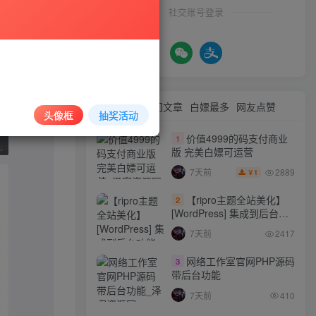
社交账号登录
最新文章
热门文章
白嫖最多
网友点赞
头像框
抽奖活动
价值4999的码支付商业
1
版 完美白嫖可运营
2889
7天前
1
￥
【ripro主题全站美化】
2
[WordPress] 集成到后台功
能的全站美化包
7天前
2417
WordPress…
网络工作室官网PHP源码
3
带后台功能
7天前
410