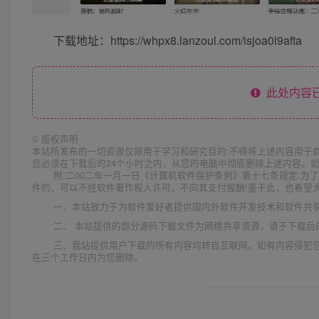
下载地址：https://whpx8.lanzoul.com/isjoa0l9afta
此处内容已
©
版权声明
本站所发布的一切资源仅限用于学习和研究目的;不得将上述内容用于
您必须在下载后的24个小时之内，从您的电脑中彻底删除上述内容。
附:二00二年一月一日《计算机软件保护条例》第十七条规定:
件的，可以不经软件著作权人许可，不向其支付报酬!鉴于此，也希望大
一、本站致力于为软件爱好者提供国内外软件开发技术和软件共
二、 本站提供的部分源码下载文件为网络共享资源，请于下载后
三、我站提供用户下载的所有内容均转自互联网。如有内容侵犯
在三个工作日内为您删除。