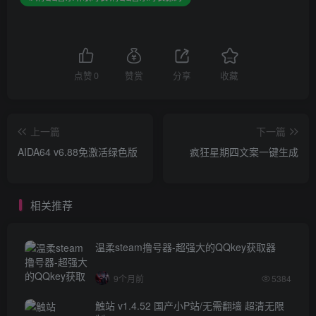
点赞
0
赞赏
分享
收藏
上一篇
下一篇
AIDA64 v6.88免激活绿色版
疯狂星期四文案一键生成
相关推荐
温柔steam撸号器-超强大的QQkey获取器
9个月前
5384
触站 v1.4.52 国产小P站/无需翻墙 超清无限