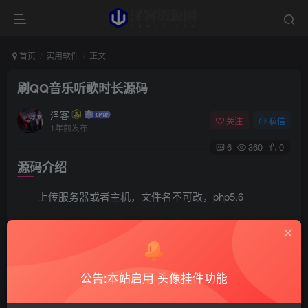
首页
实用软件
正文
刷QQ音乐听歌时长源码
泽客
关注
私信
1年前发布
6
360
0
源码介绍
上传服务器或者主机，文件名不可改，php5.6
https://xdw.lanzoul.com/itZWC0mmdrhc
公告:本站启用 头像挂件功能