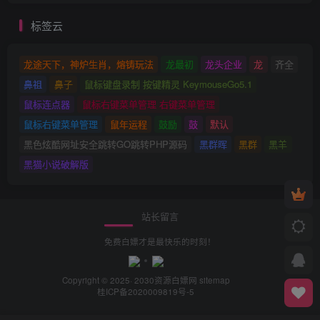
标签云
龙途天下，神炉生肖，熔铸玩法
龙最初
龙头企业
龙
齐全
鼻祖
鼻子
鼠标键盘录制 按键精灵 KeymouseGo5.1
鼠标连点器
鼠标右键菜单管理 右键菜单管理
鼠标右键菜单管理
鼠年运程
鼓励
鼓
默认
黑色炫酷网址安全跳转GO跳转PHP源码
黑群晖
黑群
黑羊
黑猫小说破解版
站长留言
免费白嫖才是最快乐的时刻！
Copyright © 2025· 2030
资源白嫖网
sitemap
桂ICP备2020009819号-5