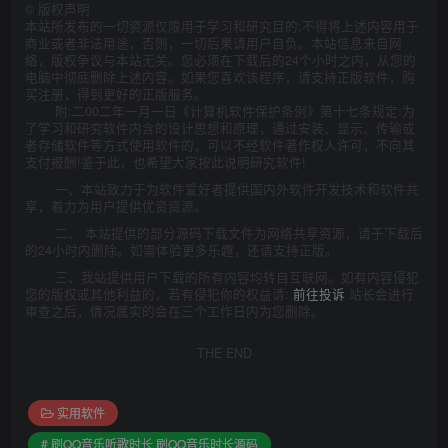
©
版权声明
本站所发布的一切资源仅限用于学习和研究目的;不得将上述内容用于
商业或者非法用途，否则，一切后果请用户自负。本站信息来自网
络，版权争议与本站无关。您必须在下载后的24个小时之内，从您的
电脑中彻底删除上述内容。如果您喜欢该程序，请支持正版软件，购
买注册，得到更好的正版服务。
附:二00二年一月一日《计算机软件保护条例》第十七条规定:为
了学习和研究软件内含的设计思想和原理，通过安装、显示、传输或
者存储软件等方式使用软件的，可以不经软件著作权人许可，不向其
支付报酬!鉴于此，也希望大家按此说明研究软件!
一、本站致力于为软件爱好者提供国内外软件开发技术和软件共
享，着力为用户提供优资资源。
二、 本站提供的部分源码下载文件为网络共享资源，请于下载后
的24小时内删除。如需体验更多乐趣，还请支持正版。
三、我站提供用户下载的所有内容均转自互联网。如有内容侵犯
您的版权或其他利益的，若有侵犯你的权益请:
前往投诉
站长会进行
审查之后，情况属实的会在三个工作日内为您删除。
THE END
实用软件
# 刷QQ音乐听歌时长 刷QQ音乐时长源码