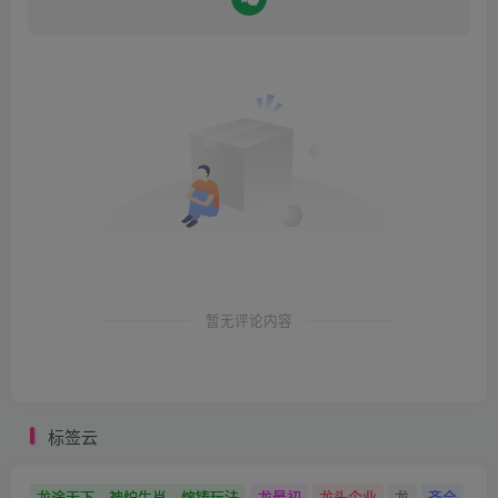
暂无评论内容
标签云
龙途天下，神炉生肖，熔铸玩法
龙最初
龙头企业
龙
齐全