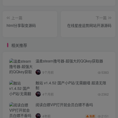
上一篇
下一篇
html分享裂变源码
在线星座运势网站开源源码
相关推荐
温柔steam撸号器-超强大的QQkey获取器
9个月前
5383
触站 v1.4.52 国产小P站/无需翻墙 超清无限
制
4个月前
2362
阅读白嫖VIP打开就会员白嫖不香吗
2151
4年前
免费