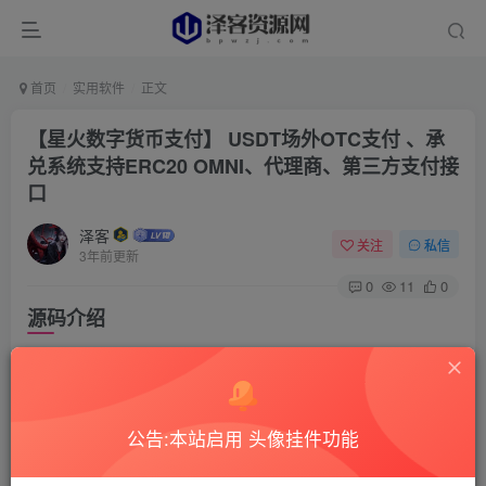
首页
实用软件
正文
【星火数字货币支付】 USDT场外OTC支付 、承
兑系统支持ERC20 OMNI、代理商、第三方支付接
口
泽客
关注
私信
3年前更新
0
11
0
源码介绍
完全开源，系统支持ERC2.0\Omni 两种USDT协议模
式，支持USDT币充值,提币,真实上链交易承兑商的模式，实
现法币充值（和交易员交易）ThinkPHP5.0框架结构开发
公告:本站启用 头像挂件功能