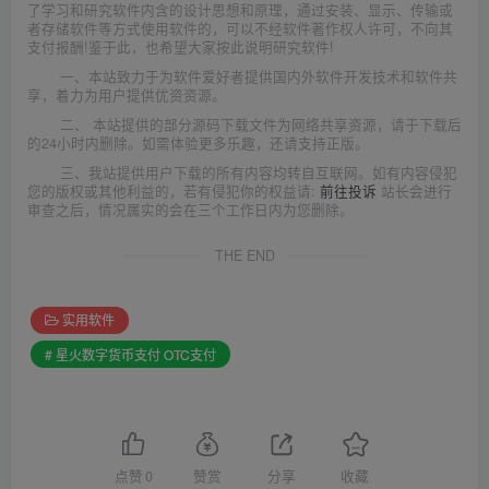
了学习和研究软件内含的设计思想和原理，通过安装、显示、传输或
者存储软件等方式使用软件的，可以不经软件著作权人许可，不向其
支付报酬!鉴于此，也希望大家按此说明研究软件!
一、本站致力于为软件爱好者提供国内外软件开发技术和软件共
享，着力为用户提供优资资源。
二、 本站提供的部分源码下载文件为网络共享资源，请于下载后
的24小时内删除。如需体验更多乐趣，还请支持正版。
三、我站提供用户下载的所有内容均转自互联网。如有内容侵犯
您的版权或其他利益的，若有侵犯你的权益请:
前往投诉
站长会进行
审查之后，情况属实的会在三个工作日内为您删除。
THE END
实用软件
# 星火数字货币支付 OTC支付
点赞
0
赞赏
分享
收藏