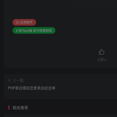
实用软件
# 图书pdf版 图书免费获取
点赞
0
上一篇
PHP表白情侣恋爱表白纪念单
相关推荐