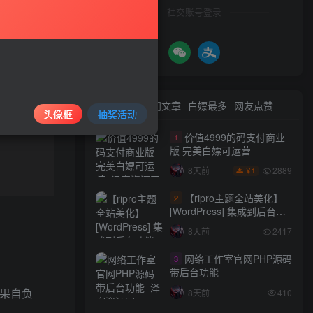
社交账号登录
最新文章
热门文章
白嫖最多
网友点赞
头像框
抽奖活动
价值4999的码支付商业
1
版 完美白嫖可运营
2889
8天前
1
￥
【ripro主题全站美化】
2
[WordPress] 集成到后台功
能的全站美化包
8天前
2417
WordPress…
网络工作室官网PHP源码
3
带后台功能
后果自负
8天前
410