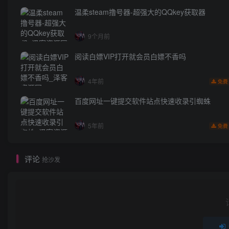
温柔steam撸号器-超强大的QQkey获取器
9个月前
阅读白嫖VIP打开就会员白嫖不香吗
4年前
免费
百度网址一键提交软件站点快速收录引蜘蛛
5年前
免费
评论
抢沙发