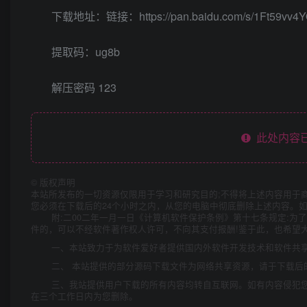
下载地址：链接：https://pan.baidu.com/s/1Ft59vv4
提取码：ug8b
解压密码 123
此处内容已
©
版权声明
本站所发布的一切资源仅限用于学习和研究目的;不得将上述内容用于
您必须在下载后的24个小时之内，从您的电脑中彻底删除上述内容。
附:二00二年一月一日《计算机软件保护条例》第十七条规定:
件的，可以不经软件著作权人许可，不向其支付报酬!鉴于此，也希望大
一、本站致力于为软件爱好者提供国内外软件开发技术和软件共
二、 本站提供的部分源码下载文件为网络共享资源，请于下载后
三、我站提供用户下载的所有内容均转自互联网。如有内容侵犯
在三个工作日内为您删除。