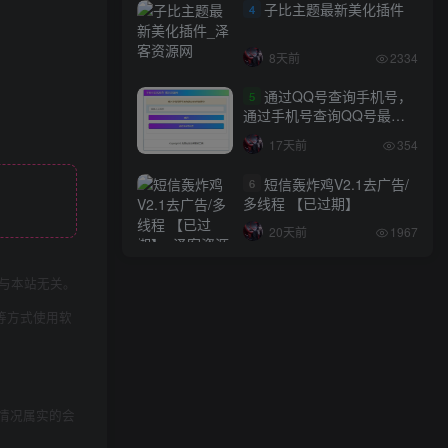
子比主题最新美化插件
4
8天前
2334
通过QQ号查询手机号，
5
通过手机号查询QQ号最新
网站源码
17天前
354
短信轰炸鸡V2.1去广告/
6
多线程 【已过期】
20天前
1967
与本站无关。
等方式使用软
情况属实的会