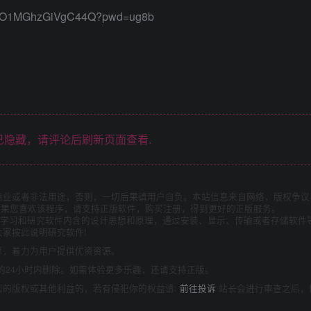
YO1MGhzGiVgC44Q?pwd=ug8b
隐藏，请评论后刷新页面查看.
商业或者非法用途，否则，一切后果请用户自负。本站信息来自网络，版权争议
如果您喜欢该程序，请支持正版软件，购买注册，得到更好的正版服务。
为了学习和研究软件内含的设计思想和原理，通过安装、显示、传输或者存储软件
家按此说明研究软件!
享，着力为用户提供优资资源。
的24小时内删除。如需体验更多乐趣，还请支持正版。
您的版权或其他利益的，若有侵犯你的权益请:
前往投诉
站长会进行审查之后，